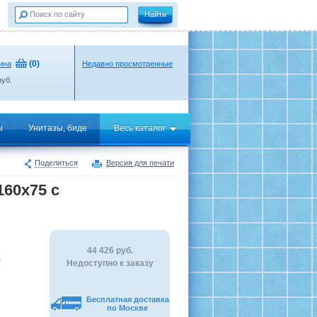
(
0
)
ина
Недавно просмотренные
уб.
ы
Унитазы, биде
Весь каталог
Поделиться
Версия для печати
160х75 с
44 426
руб.
В
Недоступно к заказу
Бесплатная доставка
по Москве