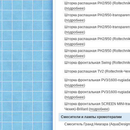
Шторка распашная PH2/950 (Roltechnik
(
подробнее
)
Шторка распашная PH2/950-transparent 
(
подробнее
)
Шторка распашная PH2/950-transparent 
(
подробнее
)
Шторка распашная PH2/950 (Roltechnik-
(
подробнее
)
Шторка распашная PH2/950 (Roltechnik
(
подробнее
)
Шторка фронтальная Swing (Roltechnik-
Шторка распашная TV2 (Roltechnik-Чехия
Шторка фронтальная PV3/1600-rugiada (
(
подробнее
)
Шторка фронтальная PV3/1600-rugiada 
(
подробнее
)
Шторка фронтальная SCREEN MINI-trans
Чехия)-Brillant (
подробнее
)
Смесители и лампы хромотерапии
Смеситель Гранд Ниагара (AquaDesign)