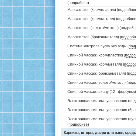
(
подробнее
)
Массаж стоп (хром/пластик) (
подробне
Массаж стоп (хром/металл) (
подробне
Массаж стоп (золото/металл) (
подробн
Массаж стоп (бронза/металл) (
подробн
Система контроля пуска без воды (
под
Спинной массаж (хром/пластик) (
подро
Спинной массаж (хром/металл) (
подро
Спинной массаж (бронза/металл) (
под
Спинной массаж (золото/металл) (
под
Спинной массаж шиацу (12 - форсунок)
Электронная система управления (
под
Электронная система управления (брон
Электронная система управления (пуль
(
подробнее
)
Карнизы, шторы, двери для ванн, средс