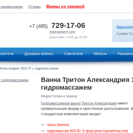
Ванны со скидкой
становка ванны
Отзывы
2026-06-25 13:03:59
729-17-06
+7 (495)
Ваша корз
перезвоните мне
Сумма:
0
р
работаем с 9:00 до 23:00
ушители
Душевые кабины
Смесители
Мебель
Раковин
Александрия 160х75 с гидромассажем
Ванна Тритон Александрия 
гидромассажем
Недоступно к заказу
Гидромассажная ванна
Тритон Александрия
имеет
прямоугольную форму и пристенное расположение. 
стандартную комплектацию входит:
чаша (ванна)
гидромассаж 900 Вт. 6-форсунок (хром/пластик)