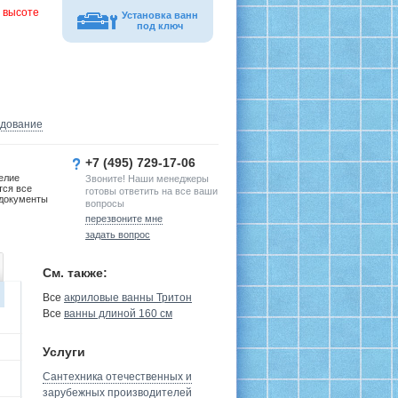
 высоте
Установка ванн
под ключ
удование
+7 (495) 729-17-06
елие
Звоните! Наши менеджеры
тся все
готовы ответить на все ваши
документы
вопросы
перезвоните мне
задать вопрос
См. также:
Все
акриловые ванны Тритон
Все
ванны длиной 160 см
Услуги
Сантехника отечественных и
зарубежных производителей