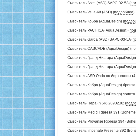
Смеситель Astel (ASD) SAPC-02-5A (
по
Смеситель Vella-Kit (ASD) (
подробнее
)
Смеситель Кобра (AquaDesign) (
подро
Смеситель PACIFICA (AquaDesign) (
под
Смеситель Garda (ASD) SAPC-03-5A (
п
Смеситель CASCADE (AquaDesign) (
по
Смеситель Гранд Ниагара (AquaDesign)
Смеситель Гранд Ниагара (AquaDesign)
Смеситель ASD Onda на борт ванны (4 
Смеситель Кобра (AquaDesign) бронза 
Смеситель Кобра (AquaDesign) золото 
Смеситель Нера (NSK) 20902.02 (
подр
Смеситель Medici Ripresa 391 (Boheme)
Смеситель Provanse Ripresa 394 (Bohem
Смеситель Imperiale Presente 392 (Bohe