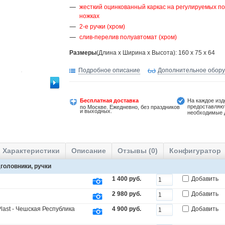
жесткий оцинкованный каркас на регулируемых по
ножках
2-е ручки (хром)
слив-перелив полуавтомат (хром)
Размеры
(Длина х Ширина х Высота): 160 x 75 x 64
Подробное описание
Дополнительное обор
Бесплатная доставка
На каждое изд
предоставляю
по Москве. Ежедневно, без праздников
и выходных.
необходимые 
Характеристики
Описание
Отзывы (0)
Конфигуратор
головники, ручки
1 400 руб.
Добавить
2 980 руб.
Добавить
last - Чешская Республика
4 900 руб.
Добавить