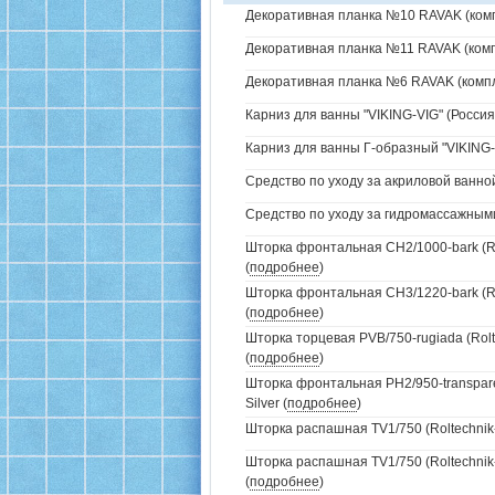
Декоративная планка №10 RAVAK (комп
Декоративная планка №11 RAVAK (комп
Декоративная планка №6 RAVAK (компл
Карниз для ванны "VIKING-VIG" (Россия)
Карниз для ванны Г-образный "VIKING-V
Средство по уходу за акриловой ванной
Средство по уходу за гидромассажным
Шторка фронтальная CH2/1000-bark (Ro
(
подробнее
)
Шторка фронтальная CH3/1220-bark (Ro
(
подробнее
)
Шторка торцевая PVB/750-rugiada (Rolt
(
подробнее
)
Шторка фронтальная PH2/950-transparen
Silver (
подробнее
)
Шторка распашная TV1/750 (Roltechnik-
Шторка распашная TV1/750 (Roltechnik-
(
подробнее
)