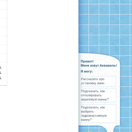
Привет!
Меня зовут Аквавиль!
.
Я могу:
.
.
Рассказать про
установку ванн
Подсказать, как
отполировать
акриловую ванну?
Подсказать, как
выбрать
гидромассажную
ванну?