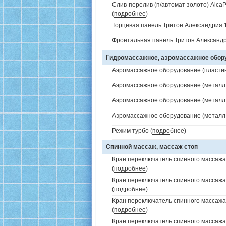
Слив-перелив (п/автомат золото) AlcaP
(
подробнее
)
Торцевая панель Тритон Александрия 1
Фронтальная панель Тритон Александр
Гидромассажное, аэромассажное обо
Аэромассажное оборудование (пластик 
Аэромассажное оборудование (металл /
Аэромассажное оборудование (металл /
Аэромассажное оборудование (металл /
Режим турбо (
подробнее
)
Спинной массаж, массаж стоп
Кран переключатель спинного массажа 
(
подробнее
)
Кран переключатель спинного массажа
(
подробнее
)
Кран переключатель спинного массажа
(
подробнее
)
Кран переключатель спинного массажа