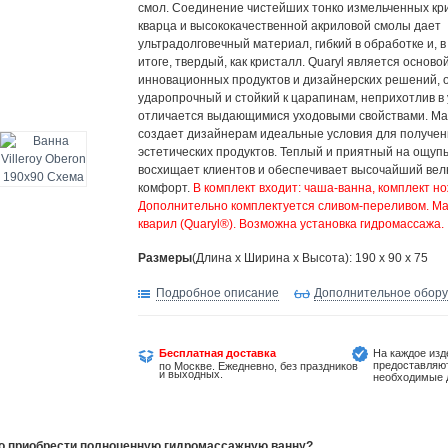
смол. Соединение чистейших тонко измельченных кр
кварца и высококачественной акриловой смолы дает
ультрадолговечный материал, гибкий в обработке и, 
итоге, твердый, как кристалл. Quaryl является осново
инновационных продуктов и дизайнерских решений, 
ударопрочный и стойкий к царапинам, неприхотлив в 
отличается выдающимися уходовыми свойствами. М
создает дизайнерам идеальные условия для получе
эстетических продуктов. Теплый и приятный на ощупь
восхищает клиентов и обеспечивает высочайший вел
комфорт.
В комплект входит: чаша-ванна, комплект но
Дополнительно комплектуется сливом-переливом. Ма
кварил (Quaryl®). Возможна установка гидромассажа.
Размеры
(Длина х Ширина х Высота): 190 x 90 x 75
Подробное описание
Дополнительное обор
Бесплатная доставка
На каждое изд
предоставляю
по Москве. Ежедневно, без праздников
и выходных.
необходимые 
но приобрести полноценную гидромассажную ванну?