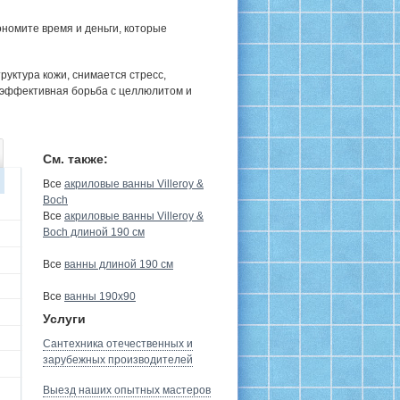
номите время и деньги, которые
руктура кожи, снимается стресс,
 эффективная борьба с целлюлитом и
См. также:
Все
акриловые ванны Villeroy &
Boch
Все
акриловые ванны Villeroy &
Boch длиной 190 см
Все
ванны длиной 190 см
Все
ванны 190х90
Услуги
Сантехника отечественных и
зарубежных производителей
Выезд наших опытных мастеров