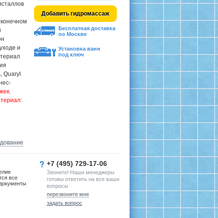
исталлов
Добавить гидромассаж
в конечном
Бесплатная доставка
й
по Москве
он
уходе и
Установка ванн
под ключ
атериал
ния
, Quaryl
нес-
жек.
териал:
удование
+7 (495) 729-17-06
елие
Звоните! Наши менеджеры
тся все
готовы ответить на все ваши
документы
вопросы
перезвоните мне
задать вопрос