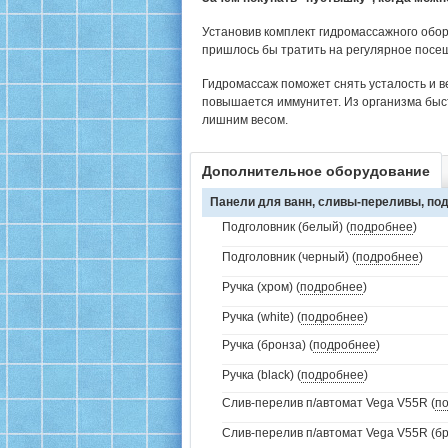
Установив комплект гидромассажного обор
пришлось бы тратить на регулярное посе
Гидромассаж поможет снять усталость и в
повышается иммунитет. Из организма быс
лишним весом.
Дополнительное оборудование
Панели для ванн, сливы-переливы, под
Подголовник (белый) (
подробнее
)
Подголовник (черный) (
подробнее
)
Ручка (хром) (
подробнее
)
Ручка (white) (
подробнее
)
Ручка (бронза) (
подробнее
)
Ручка (black) (
подробнее
)
Слив-перелив п/автомат Vega V55R (
п
Слив-перелив п/автомат Vega V55R (бр