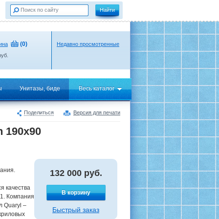
(
0
)
ина
Недавно просмотренные
уб.
ы
Унитазы, биде
Весь каталог
Поделиться
Версия для печати
n 190x90
ания.
132 000
руб.
я качества
В корзину
01. Компания
 Quaryl –
Быстрый заказ
акриловых