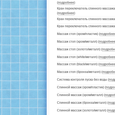
(
подробнее
)
Кран переключатель спинного массажа
(
подробнее
)
Кран переключатель спинного массажа (
Кран переключатель спинного массажа (
Массаж стоп (хром/пластик) (
подробне
Массаж стоп (хром/металл) (
подробне
Массаж стоп (золото/металл) (
подробн
Массаж стоп (white/металл) (
подробне
Массаж стоп (black/металл) (
подробне
Массаж стоп (бронза/металл) (
подробн
Система контроля пуска без воды (
под
Спинной массаж (хром/пластик) (
подро
Спинной массаж (хром/металл) (
подро
Спинной массаж (бронза/металл) (
под
Спинной массаж (золото/металл) (
под