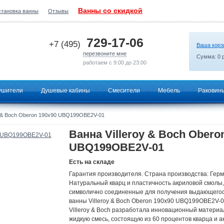
Ванны со скидкой
становка ванны
Отзывы
2026-07-16 19:40:09
729-17-06
+7 (495)
Ваша корз
перезвоните мне
Сумма:
0
р
работаем с 9:00 до 23:00
ушители
Душевые кабины
Смесители
Мебель
Раковин
y & Boch Oberon 190x90 UBQ199OBE2V-01
Ванна Villeroy & Boch Obero
UBQ199OBE2V-01
Есть на складе
Гарантия производителя. Страна производства: Герм
Натуральный кварц и пластичность акриловой смолы,
символично соединенные для получения выдающегос
ванны Villeroy & Boch Oberon 190x90 UBQ199OBE2V-
Villeroy & Boch разработала инновационный материал
жидкую смесь, состоящую из 60 процентов кварца и 