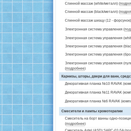
Спинной массаж (white/металл) (
подро
Спинной массаж (black/металл) (
подро
Спинной массаж шиацу (12 - форсунок)
Электронная система управления (
под
Электронная система управления (white
Электронная система управления (black
Электронная система управления (брон
Электронная система управления (пуль
(
подробнее
)
Карнизы, шторы, двери для ванн, средс
Декоративная планка №10 RAVAK (комп
Декоративная планка №11 RAVAK (комп
Декоративная планка №6 RAVAK (компл
Смесители и лампы хромотерапии
Смеситель на борт ванны одно-позици
(
подробнее
)
Смеситель Astel (ASD) SAPC-02-5A (
по