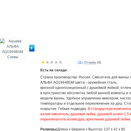
Отзывы
(0)
Есть на складе
Страна производства: Россия. Смеситель для ванны 
АЛЬФА AQ1944BGM цвета - оружейная сталь,
врезной
однопозиционный с душейвой лейкой
, отли
в пространство абсолютно любой ванной комнаты и 
модели ванны. Удобное управление миксером, настр
температуры и отдельное переключение на душ. Сто
покрытие. Гибкая подводка.
В стандартную комплекта
излив-смеситель, душевая лейка, душевой шланг 1.5 м
переключатель излив-душ, крепление душевой лейки.
Размеры
(Длина х Ширина х Высота): 137 x 42 x 85