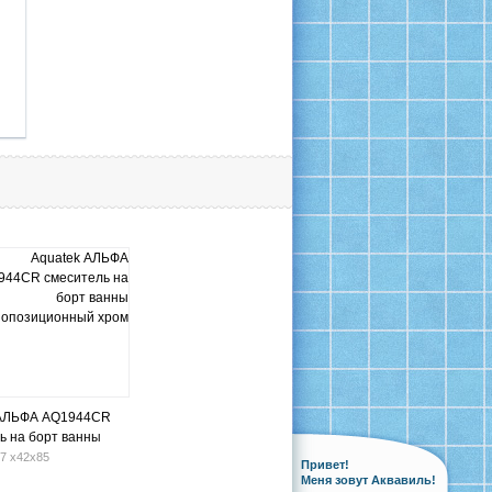
 АЛЬФА AQ1944CR
ь на борт ванны
иционный хром
7 х42х85
Привет!
Меня зовут Аквавиль!