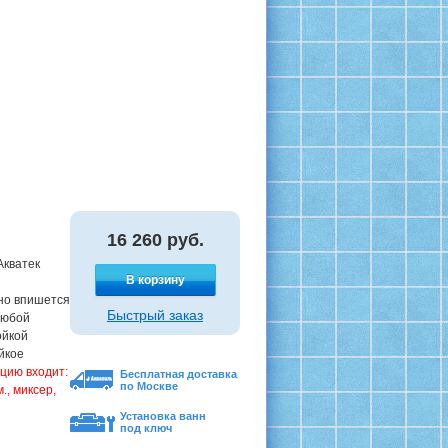
16 260
руб.
Акватек
В корзину
чно впишется
Быстрый заказ
любой
ойкой
йкое
цию входит:
Бесплатная доставка
по Москве
., миксер,
Установка ванн
под ключ