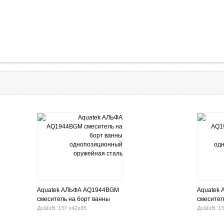
Aquatek АЛЬФА AQ1944BGM
Aquatek
смеситель на борт ванны
смесител
однопозиционный оружейная
однопоз
ДхШхВ: 137 х42х85
ДхШхВ: 13
сталь