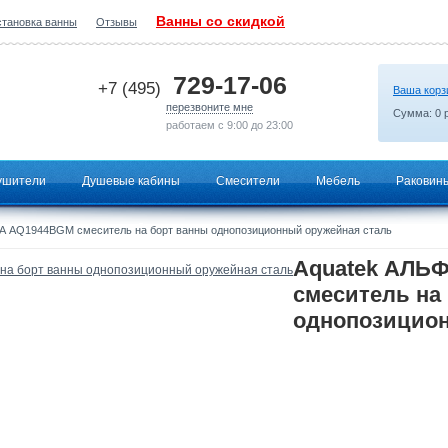
Ванны со скидкой
становка ванны
Отзывы
2026-05-24 22:30:24
729-17-06
+7 (495)
Ваша корз
перезвоните мне
Сумма:
0
р
работаем с 9:00 до 23:00
ушители
Душевые кабины
Смесители
Мебель
Раковин
А AQ1944BGM смеситель на борт ванны однопозиционный оружейная сталь
Aquatek АЛЬ
смеситель на
однопозицион