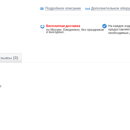
Подробное описание
Дополнительное обор
Бесплатная доставка
На каждое изд
предоставляю
по Москве. Ежедневно, без праздников
и выходных.
необходимые 
зывы (0)
r