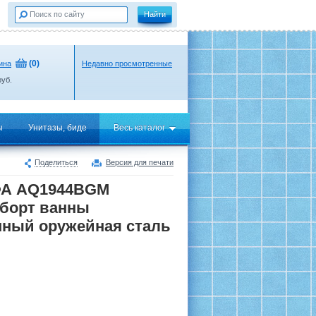
(
0
)
ина
Недавно просмотренные
уб.
ы
Унитазы, биде
Весь каталог
Поделиться
Версия для печати
ФА AQ1944BGM
 борт ванны
ный оружейная сталь