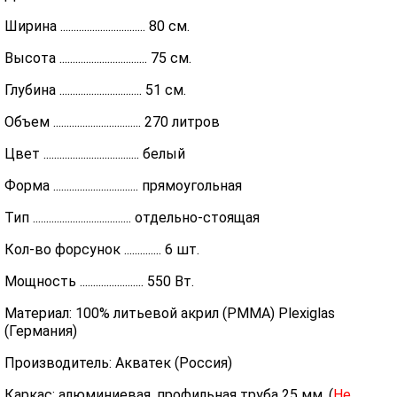
Ширина ................................ 80 см.
Высота ................................. 75 см.
Глубина ............................... 51 см.
Объем ................................. 270 литров
Цвет .................................... белый
Форма ................................ прямоугольная
Тип ..................................... отдельно-стоящая
Кол-во форсунок .............. 6 шт.
Мощность ........................ 550 Вт.
Материал: 100% литьевой акрил (PMMA) Plexiglas
(Германия)
Производитель: Акватек (Россия)
Каркас: алюминиевая, профильная труба 25 мм. (
Не