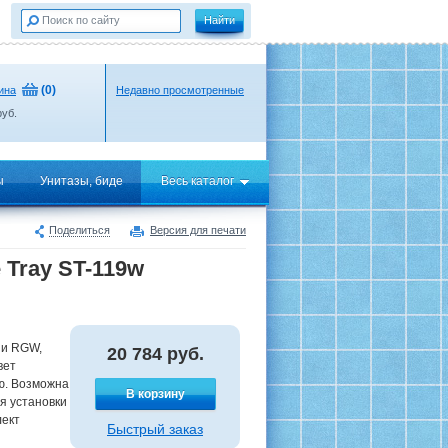
(
0
)
ина
Недавно просмотренные
уб.
ы
Унитазы, биде
Весь каталог
Поделиться
Версия для печати
Tray ST-119w
ии RGW,
20 784
руб.
вет
ю. Возможна
В корзину
ля установки
лект
Быстрый заказ