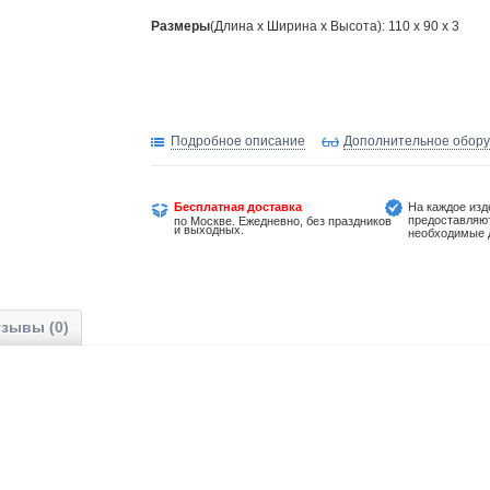
Размеры
(Длина х Ширина х Высота): 110 x 90 x 3
Подробное описание
Дополнительное обор
Бесплатная доставка
На каждое изд
предоставляю
по Москве. Ежедневно, без праздников
и выходных.
необходимые 
зывы (0)