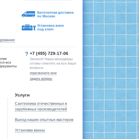
Бесплатная доставка
по Москве
Установка ванн
под ключ
удование
+7 (495) 729-17-06
елие
Звоните! Наши менеджеры
тся все
готовы ответить на все ваши
документы
вопросы
перезвоните мне
задать вопрос
Услуги
Сантехника отечественных и
зарубежных производителей
Выезд наших опытных мастеров
Установка ванны