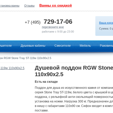
Ванны со скидкой
становка ванны
Отзывы
2026-07-02 15:38:36
729-17-06
+7 (495)
Ваша корз
перезвоните мне
Сумма:
0
р
работаем с 9:00 до 23:00
ушители
Душевые кабины
Смесители
Мебель
Раковин
н RGW Stone Tray ST-119w 110х90х2.5
Душевой поддон RGW Stone 
110х90х2.5
Есть на складе
Поддон для душа из искусственного камня от компан
серия Stone Tray ST-119w, белого цвета с крышкой в ц
поддона, с рельефной анти-скользящей поверхность
установка на ножки. Нагрузка 300 кг. Предназначен д
в нишу с габаритами 110x90 cм. Сифон входит в комп
поставки.