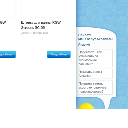
RGW
Шторка для ванны RGW
Screens SC-05
ДхШхВ: 80 х0х150
Привет!
Меня зовут Аквавиль!
Я могу:
Подсказать, как
дробнее
Подробнее
ухаживать за
акриловыми
ваннами?
Показать ванны
Aquatika
Показать ванны,
укомплектованные
гидромассажем?
ка
Вопрос-ответ
Контакты
Карта сайта