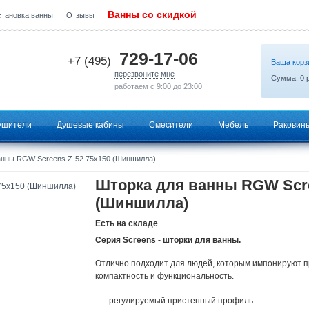
Ванны со скидкой
становка ванны
Отзывы
2026-07-03 12:27:42
729-17-06
+7 (495)
Ваша корз
перезвоните мне
Сумма:
0
р
работаем с 9:00 до 23:00
ушители
Душевые кабины
Смесители
Мебель
Раковин
анны RGW Screens Z-52 75x150 (Шиншилла)
Шторка для ванны RGW Scre
(Шиншилла)
Есть на складе
Серия Screens - шторки для ванны.
Отлично подходит для людей, которым импонируют п
компактность и функциональность.
регулируемый пристенный профиль