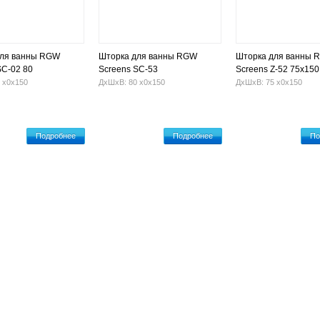
для ванны RGW
Шторка для ванны RGW
Шторка для ванны 
SC-02 80
Screens SC-53
Screens Z-52 75x150
(Прозрачная)
 х0х150
ДхШхВ: 80 х0х150
ДхШхВ: 75 х0х150
Подробнее
Подробнее
По
Гидромассажные ванны
Установка ванны
Оплата и достав
проспект, 9