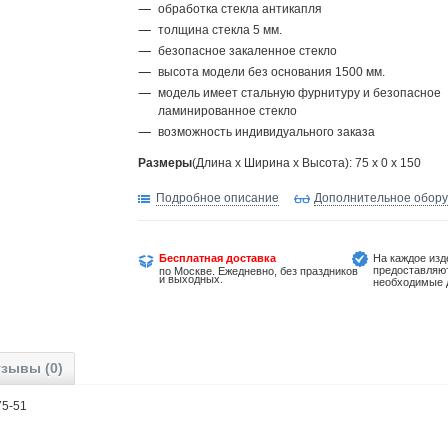
обработка стекла антикапля
толщина стекла 5 мм.
безопасное закаленное стекло
высота модели без основания 1500 мм.
модель имеет стальную фурнитуру и безопасное
ламинированное стекло
возможность индивидуального заказа
Размеры
(Длина х Ширина х Высота): 75 x 0 x 150
Подробное описание
Дополнительное обор
Бесплатная доставка
На каждое изд
предоставляю
по Москве. Ежедневно, без праздников
и выходных.
необходимые 
зывы (0)
5275-51