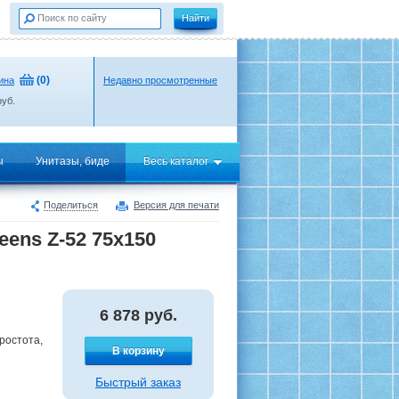
(
0
)
ина
Недавно просмотренные
уб.
ы
Унитазы, биде
Весь каталог
Поделиться
Версия для печати
ens Z-52 75x150
6 878
руб.
ростота,
В корзину
Быстрый заказ