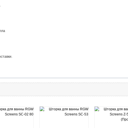
.
шилла
оставки.