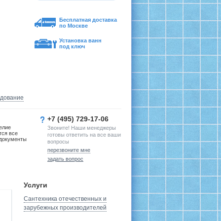
Бесплатная доставка
по Москве
Установка ванн
под ключ
удование
+7 (495) 729-17-06
елие
Звоните! Наши менеджеры
тся все
готовы ответить на все ваши
документы
вопросы
перезвоните мне
задать вопрос
Услуги
Сантехника отечественных и
зарубежных производителей