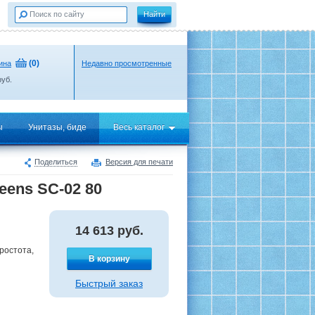
(
0
)
ина
Недавно просмотренные
уб.
ы
Унитазы, биде
Весь каталог
Поделиться
Версия для печати
ens SC-02 80
14 613
руб.
ростота,
В корзину
Быстрый заказ