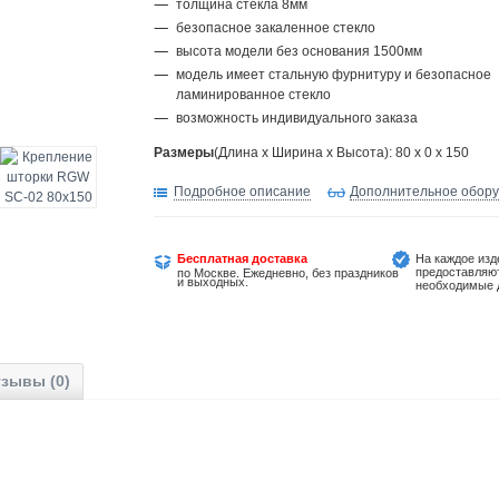
толщина стекла 8мм
безопасное закаленное стекло
высота модели без основания 1500мм
модель имеет стальную фурнитуру и безопасное
ламинированное стекло
возможность индивидуального заказа
Размеры
(Длина х Ширина х Высота): 80 x 0 x 150
Подробное описание
Дополнительное обор
Бесплатная доставка
На каждое изд
предоставляю
по Москве. Ежедневно, без праздников
и выходных.
необходимые 
зывы (0)