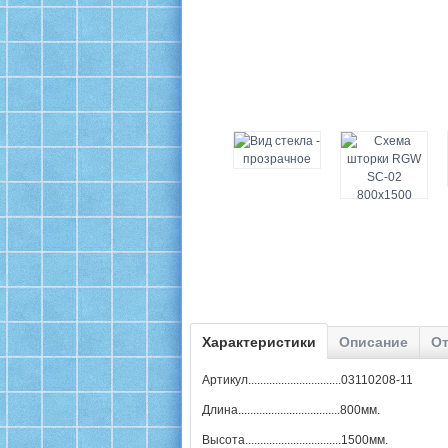
Характеристики
Описание
От
Артикул...............................03110208-11
Длина..................................800мм.
Высота................................1500мм.