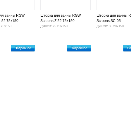
для ванны RGW
Шторка для ванны RGW
Шторка для ванны 
Z-52 75x150
Screens Z-52 75x150
Screens SC-05
ная)
(Шиншилла)
 х0х150
ДхШхВ: 75 х0х150
ДхШхВ: 80 х0х150
Подробнее
Подробнее
По
Гидромассажные ванны
Установка ванны
Оплата и достав
проспект, 9