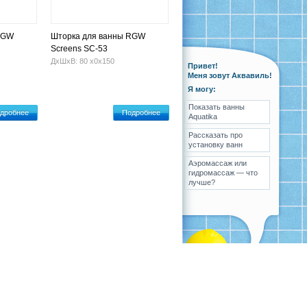
RGW
Шторка для ванны RGW
Screens SC-53
ДхШхВ: 80 х0х150
Привет!
Меня зовут Аквавиль!
Я могу:
Показать ванны
дробнее
Подробнее
Aquatika
Рассказать про
установку ванн
Аэромассаж или
гидромассаж — что
лучше?
ка
Вопрос-ответ
Контакты
Карта сайта
Разработка
,
поддержка
и
продвижение сайта