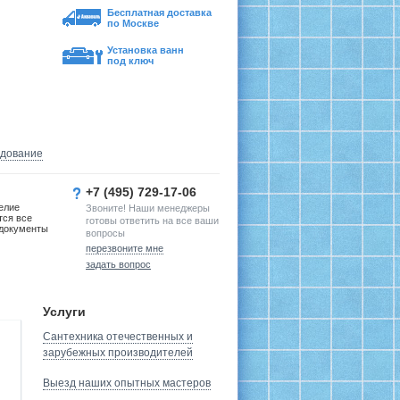
Бесплатная доставка
по Москве
Установка ванн
под ключ
удование
+7 (495) 729-17-06
елие
Звоните! Наши менеджеры
тся все
готовы ответить на все ваши
документы
вопросы
перезвоните мне
задать вопрос
Услуги
Сантехника отечественных и
зарубежных производителей
Выезд наших опытных мастеров