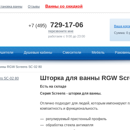
Ванны со скидкой
становка ванны
Отзывы
2026-07-01 08:22:49
729-17-06
+7 (495)
Ваша корз
перезвоните мне
Сумма:
0
р
работаем с 9:00 до 23:00
ушители
Душевые кабины
Смесители
Мебель
Раковин
анны RGW Screens SC-02 80
Шторка для ванны RGW Scre
Есть на складе
Серия Screens - шторки для ванны.
Отлично подходит для людей, которым импонируют п
компактность и функциональность.
регулируемый пристенный профиль
обработка стекла антикапля