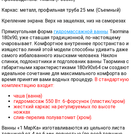
Каркас: металл, профильная труба 25 мм. (Съемный)
Крепление экрана: Верх на защелках, низ на саморезах
Прямоугольная форма
гидромассажной ванны
Taormina
180x90, уже ставшая традиционной, по-настоящему
очаровывает. Комфортное внутреннее пространство и
изящество линий этой модели способны удивить даже
самого избалованного изысками человека. Наклон
спинки, подлокотники и подголовник ванны Таормина с
габаритными характеристиками 180x90x64 см создают
идеальное сочетание для максимального комфорта во
время принятия вами водных процедур.
В стандартную
комплектацию входит:
чаша (ванна)
гидромассаж 550 Вт. 6-форсунок (пластик/хром)
жесткий каркас на регулируемых по высоте
ножках
слив-перелив полуавтомат (хром).
Ванны «1 МарКа» изготавливаются из цельного листа
толщиной от 4 до 6 мм, полностью (по всей толщине