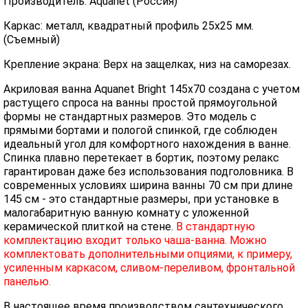
Производитель: Aquanet (Россия)
Каркас: металл, квадратный профиль 25х25 мм.
(Съемный)
Крепление экрана: Верх на защелках, низ на саморезах.
Акриловая ванна Aquanet Bright 145x70 создана с учетом
растущего спроса на ванны простой прямоугольной
формы не стандартных размеров. Это модель с
прямыми бортами и пологой спинкой, где соблюден
идеальный угол для комфортного нахождения в ванне.
Спинка плавно перетекает в бортик, поэтому релакс
гарантирован даже без использования подголовника. В
современных условиях ширина ванны 70 см при длине
145 см - это стандартные размеры, при установке в
малогабаритную ванную комнату с уложенной
керамической плиткой на стене.
В стандартную
комплектацию входит только чаша-ванна. Можно
комплектовать дополнительными опциями, к примеру,
усиленным каркасом, сливом-переливом, фронтальной
панелью.
В настоящее время производством сантехнического