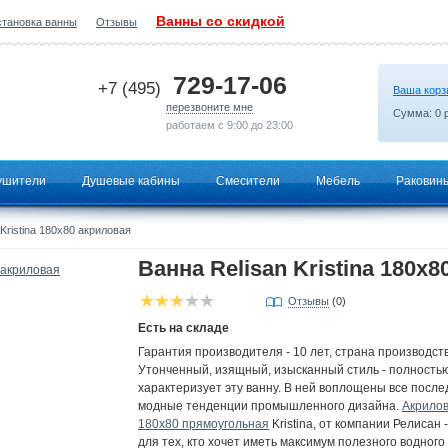
Ванны со скидкой
становка ванны
Отзывы
2026-07-14 15:47:46
729-17-06
+7 (495)
Ваша корз
перезвоните мне
Сумма:
0
р
работаем с 9:00 до 23:00
ушители
Душевые кабины
Смесители
Мебель
Раковин
Kristina 180x80 акриловая
Ванна Relisan Kristina 180x
Отзывы
(0)
Есть на складе
Гарантия производителя - 10 лет, страна производст
Утонченный, изящный, изысканный стиль - полность
характеризует эту ванну. В ней воплощены все посл
модные тенденции промышленного дизайна.
Акрилов
180х80 прямоугольная
Kristina, от компании Релисан 
для тех, кто хочет иметь максимум полезного водного