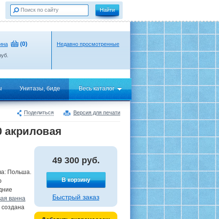
(
0
)
ина
Недавно просмотренные
уб.
ы
Унитазы, биде
Весь каталог
Поделиться
Версия для печати
80 акриловая
49 300
руб.
ва: Польша.
В корзину
ю
едние
Быстрый заказ
ая ванна
- создана