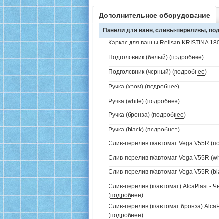
Дополнительное оборудование
Панели для ванн, сливы-переливы, под
Каркас для ванны Relisan KRISTINA 180
Подголовник (белый) (
подробнее
)
Подголовник (черный) (
подробнее
)
Ручка (хром) (
подробнее
)
Ручка (white) (
подробнее
)
Ручка (бронза) (
подробнее
)
Ручка (black) (
подробнее
)
Слив-перелив п/автомат Vega V55R (
п
Слив-перелив п/автомат Vega V55R (whi
Слив-перелив п/автомат Vega V55R (bla
Слив-перелив (п/автомат) AlcaPlast - 
(
подробнее
)
Слив-перелив (п/автомат бронза) AlcaP
(
подробнее
)