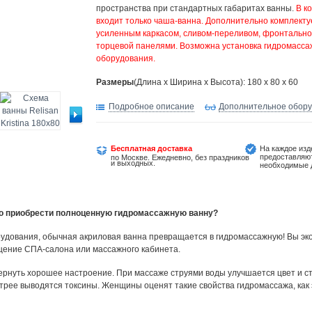
пространства при стандартных габаритах ванны.
В к
входит только чаша-ванна. Дополнительно комплекту
усиленным каркасом, сливом-переливом, фронтально
торцевой панелями. Возможна установка гидромасса
оборудования.
Размеры
(Длина х Ширина х Высота): 180 x 80 x 60
Подробное описание
Дополнительное обор
Бесплатная доставка
На каждое изд
предоставляю
по Москве. Ежедневно, без праздников
и выходных.
необходимые 
но приобрести полноценную гидромассажную ванну?
удования, обычная акриловая ванна превращается в гидромассажную! Вы эко
щение СПА-салона или массажного кабинета.
ернуть хорошее настроение. При массаже струями воды улучшается цвет и ст
трее выводятся токсины. Женщины оценят такие свойства гидромассажа, как