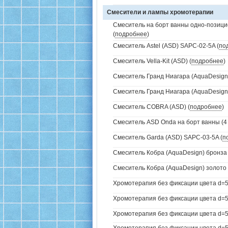
Смесители и лампы хромотерапии
Смеситель на борт ванны одно-позици
(
подробнее
)
Смеситель Astel (ASD) SAPC-02-5A (
по
Смеситель Vella-Kit (ASD) (
подробнее
)
Смеситель Гранд Ниагара (AquaDesign)
Смеситель Гранд Ниагара (AquaDesign)
Смеситель COBRA (ASD) (
подробнее
)
Смеситель ASD Onda на борт ванны (4 
Смеситель Garda (ASD) SAPC-03-5A (
п
Смеситель Кобра (AquaDesign) бронза 
Смеситель Кобра (AquaDesign) золото 
Хромотерапия без фиксации цвета d=5
Хромотерапия без фиксации цвета d=57
Хромотерапия без фиксации цвета d=57