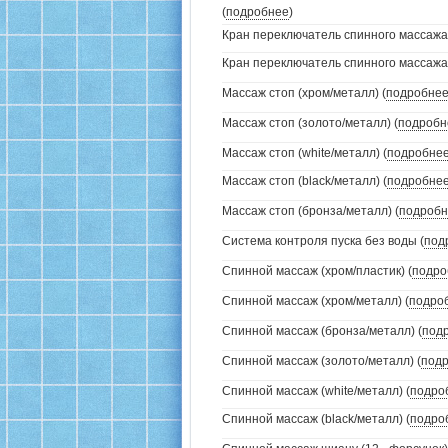
(
подробнее
)
Кран переключатель спинного массажа (
Кран переключатель спинного массажа (
Массаж стоп (хром/металл) (
подробне
Массаж стоп (золото/металл) (
подробн
Массаж стоп (white/металл) (
подробне
Массаж стоп (black/металл) (
подробне
Массаж стоп (бронза/металл) (
подробн
Система контроля пуска без воды (
под
Спинной массаж (хром/пластик) (
подро
Спинной массаж (хром/металл) (
подро
Спинной массаж (бронза/металл) (
под
Спинной массаж (золото/металл) (
под
Спинной массаж (white/металл) (
подро
Спинной массаж (black/металл) (
подро