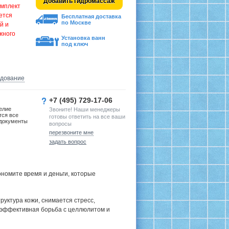
Добавить гидромассаж
омплект
ется
Бесплатная доставка
по Москве
й и
жного
Установка ванн
под ключ
удование
+7 (495) 729-17-06
елие
Звоните! Наши менеджеры
тся все
готовы ответить на все ваши
документы
вопросы
перезвоните мне
задать вопрос
номите время и деньги, которые
руктура кожи, снимается стресс,
 эффективная борьба с целлюлитом и