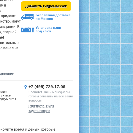
ием. Все
ям в
Добавить гидромассаж
е
Бесплатная доставка
и придают
по Москве
нство, могут
нкциями. В
Установка ванн
под ключ
, сварной
net
лнительные
ю панель в
удование
+7 (495) 729-17-06
елие
Звоните! Наши менеджеры
тся все
готовы ответить на все ваши
документы
вопросы
перезвоните мне
задать вопрос
номите время и деньги, которые