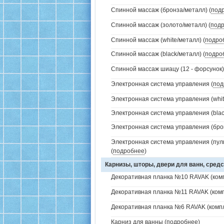
Спинной массаж (бронза/металл) (
под
Спинной массаж (золото/металл) (
под
Спинной массаж (white/металл) (
подро
Спинной массаж (black/металл) (
подро
Спинной массаж шиацу (12 - форсунок)
Электронная система управления (
под
Электронная система управления (white
Электронная система управления (black
Электронная система управления (брон
Электронная система управления (пуль
(
подробнее
)
Карнизы, шторы, двери для ванн, средс
Декоративная планка №10 RAVAK (комп
Декоративная планка №11 RAVAK (комп
Декоративная планка №6 RAVAK (компл
Карниз для ванны (
подробнее
)