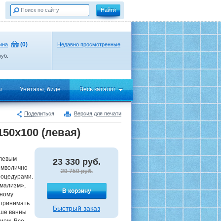
(
0
)
ина
Недавно просмотренные
уб.
ы
Унитазы, биде
Весь каталог
Поделиться
Версия для печати
0х100 (левая)
 левым
23 330
руб.
имволично
29 750 руб.
роцедурами.
имализм»,
В корзину
чному
 принимать
Быстрый заказ
аше ванны