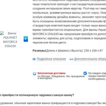
MAYORCA, оснащенной гидромассажным оборудован
чаще покупатели приходят к нестандартным решени
создании интерьеров своих квартир. Поэтому на таки
необычные, асимметричные ванны растет спрос. Он
особую изюминку дизайну комнаты, экономят простра
быть оснащены всевозможными дополнительными фу
стандартную комплектацию входит только чаша ванна
каркас приобретается опционально. Для ванны Aqua
MAYORCA 150x100 мы предлагаем приобрести допо
элементы: карнизы для штор, подголовник и передню
черном или белом цвете.
Размеры
(Длина х Ширина х Высота): 150 x 100 x 67
Подробное описание
Дополнительное обор
Бесплатная доставка
На каждое изд
предоставляю
по Москве. Ежедневно, без праздников
и выходных.
необходимые 
но приобрести полноценную гидромассажную ванну?
удования, обычная акриловая ванна превращается в гидромассажную! Вы эко