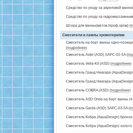
Средство по уходу за акриловой ванной
Средство по уходу за гидромассажным
Штора для ванны(матов./проф хром) (
п
Смесители и лампы хромотерапии
Смеситель на борт ванны одно-позици
(
подробнее
)
Смеситель Astel (ASD) SAPC-02-5A (
по
Смеситель Vella-Kit (ASD) (
подробнее
)
Смеситель Гранд Ниагара (AquaDesign)
Смеситель Гранд Ниагара (AquaDesign)
Смеситель COBRA (ASD) (
подробнее
)
Смеситель ASD Onda на борт ванны (4 
Смеситель Garda (ASD) SAPC-03-5A (
п
Смеситель Кобра (AquaDesign) бронза 
Смеситель Кобра (AquaDesign) золото 