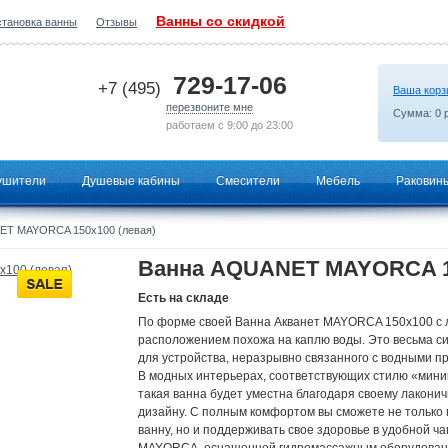
Ванны со скидкой
становка ванны
Отзывы
2026-08-05 21:40:41
729-17-06
+7 (495)
Ваша корз
перезвоните мне
Сумма:
0
р
работаем с 9:00 до 23:00
ушители
Душевые кабины
Смесители
Мебель
Раковин
T MAYORCA 150х100 (левая)
Ванна AQUANET MAYORCA 15
Есть на складе
По форме своей Ванна Акванет MAYORCA 150x100 с
расположением похожа на каплю воды. Это весьма с
для устройства, неразрывно связанного с водными п
В модных интерьерах, соответствующих стилю «мин
такая ванна будет уместна благодаря своему лакони
дизайну. С полным комфортом вы сможете не только
ванну, но и поддерживать свое здоровье в удобной ч