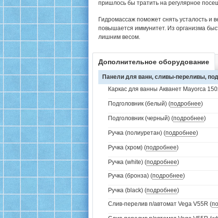
пришлось бы тратить на регулярное посе
Гидромассаж поможет снять усталость и в
повышается иммунитет. Из организма быс
лишним весом.
Дополнительное оборудование
Панели для ванн, сливы-переливы, под
Каркас для ванны Акванет Mayorca 150
Подголовник (белый) (
подробнее
)
Подголовник (черный) (
подробнее
)
Ручка (полиуретан) (
подробнее
)
Ручка (хром) (
подробнее
)
Ручка (white) (
подробнее
)
Ручка (бронза) (
подробнее
)
Ручка (black) (
подробнее
)
Слив-перелив п/автомат Vega V55R (
п