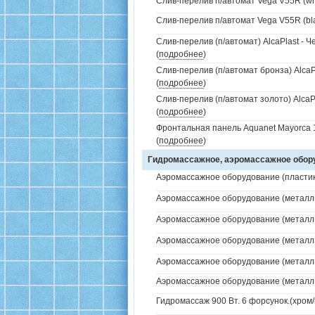
Слив-перелив п/автомат Vega V55R (whi
Слив-перелив п/автомат Vega V55R (bla
Слив-перелив (п/автомат) AlcaPlast - 
(
подробнее
)
Слив-перелив (п/автомат бронза) AlcaP
(
подробнее
)
Слив-перелив (п/автомат золото) AlcaP
(
подробнее
)
Фронтальная панель Aquanet Mayorca 
(
подробнее
)
Гидромассажное, аэромассажное обо
Аэромассажное оборудование (пластик 
Аэромассажное оборудование (металл /
Аэромассажное оборудование (металл /
Аэромассажное оборудование (металл /
Аэромассажное оборудование (металл / 
Аэромассажное оборудование (металл / 
Гидромассаж 900 Вт. 6 форсунок.(хром/