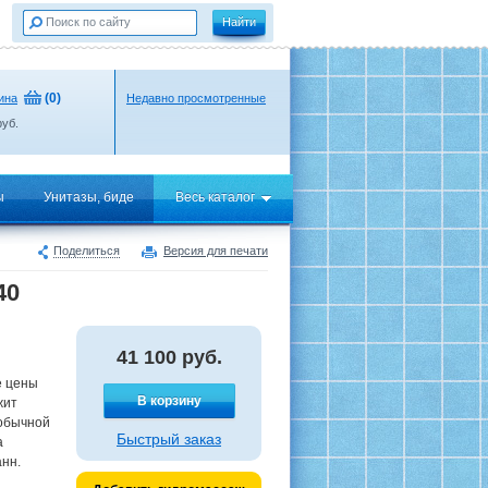
(
0
)
ина
Недавно просмотренные
уб.
ы
Унитазы, биде
Весь каталог
Поделиться
Версия для печати
40
41 100
руб.
е цены
В корзину
жит
 обычной
Быстрый заказ
а
нн.