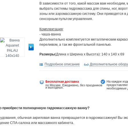
В зависимости от того, какой массаж вам необходим,
выбрать системы гидромассажа для спины, ног, воро
зоны или аэромассажную систему. Они приводятся в 
сенсорным пультом управления.
Комплектация
:
- чаша-ванна
Дополнительно комплектуется металлическим каркас
переливом, а так же фронтальной панелью.
Размеры
(Длина х Ширина х Высота): 140 x 140 x 69
Подробное описание
Дополнительное обор
Бесплатная доставка
На каждое изд
предоставляю
по Москве. Ежедневно, без праздников
и выходных.
необходимые 
но приобрести полноценную гидромассажную ванну?
удования, обычная акриловая ванна превращается в гидромассажную! Вы эко
щение СПА-салона или массажного кабинета.