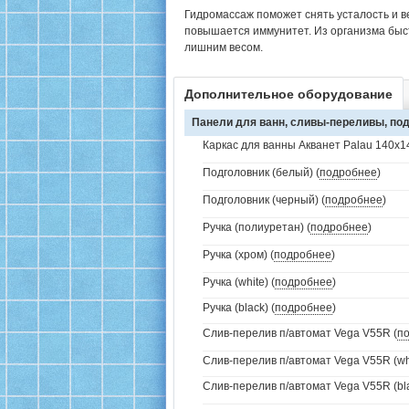
Гидромассаж поможет снять усталость и в
повышается иммунитет. Из организма быс
лишним весом.
Дополнительное оборудование
Панели для ванн, сливы-переливы, под
Каркас для ванны Акванет Palau 140x14
Подголовник (белый) (
подробнее
)
Подголовник (черный) (
подробнее
)
Ручка (полиуретан) (
подробнее
)
Ручка (хром) (
подробнее
)
Ручка (white) (
подробнее
)
Ручка (black) (
подробнее
)
Слив-перелив п/автомат Vega V55R (
п
Слив-перелив п/автомат Vega V55R (whi
Слив-перелив п/автомат Vega V55R (bla