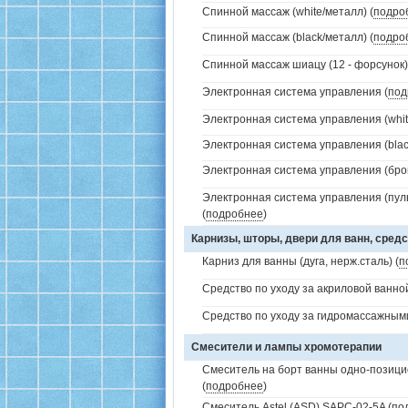
Спинной массаж (white/металл) (
подро
Спинной массаж (black/металл) (
подро
Спинной массаж шиацу (12 - форсунок)
Электронная система управления (
под
Электронная система управления (white
Электронная система управления (black
Электронная система управления (брон
Электронная система управления (пуль
(
подробнее
)
Карнизы, шторы, двери для ванн, средс
Карниз для ванны (дуга, нерж.сталь) (
п
Средство по уходу за акриловой ванной
Средство по уходу за гидромассажным
Смесители и лампы хромотерапии
Смеситель на борт ванны одно-позици
(
подробнее
)
Смеситель Astel (ASD) SAPC-02-5A (
по