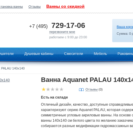
Ванны со скидкой
становка ванны
Отзывы
2026-06-11 04:56:39
729-17-06
+7 (495)
Ваша корз
перезвоните мне
Сумма:
0
р
работаем с 9:00 до 23:00
ушители
Душевые кабины
Смесители
Мебель
Раковин
t PALAU 140x140
Ванна Aquanet PALAU 140x1
Отзывы
(0)
Есть на складе
Отличный дизайн, качество, доступные справедливы
характеризуют серию Aquanet PALAU, которая содер
симметричные угловые акриловые ванны. На основе
ванны 140х140 см белого цвета по желанию заказчик
собираются разные модификации гидромассажных ва