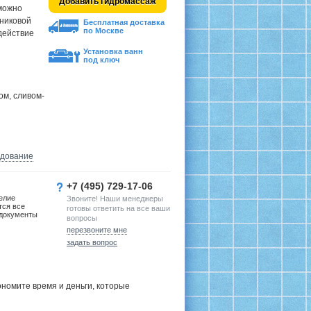
Добавить гидромассаж
 можно
тниковой
Бесплатная доставка
по Москве
действие
Установка ванн
под ключ
ом, сливом-
удование
+7 (495) 729-17-06
елие
Звоните! Наши менеджеры
тся все
готовы ответить на все ваши
документы
вопросы
перезвоните мне
задать вопрос
номите время и деньги, которые