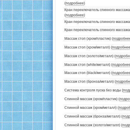
(
подробнее
)
Кран переключатель спинного массажа
(
подробнее
)
Кран переключатель спинного массажа (
Кран переключатель спинного массажа (
Массаж стоп (хром/пластик) (
подробне
Массаж стоп (хром/металл) (
подробне
Массаж стоп (золото/металл) (
подробн
Массаж стоп (white/металл) (
подробне
Массаж стоп (black/металл) (
подробне
Массаж стоп (бронза/металл) (
подробн
Система контроля пуска без воды (
под
Спинной массаж (хром/пластик) (
подро
Спинной массаж (хром/металл) (
подро
Спинной массаж (бронза/металл) (
под
Спинной массаж (золото/металл) (
под