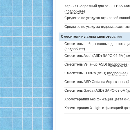
Карниз Г-образный для ванны BAS Кам
(
подробнее
)
Средство по уходу за акриловой ванной
Средство по уходу за гидромассажным
Смесители и лампы хромотерапии
Смеситель на борт ванны одно-позици
(
подробнее
)
Смеситель Astel (ASD) SAPC-02-5A (
по
Смеситель Vella-Kit (ASD) (
подробнее
)
Смеситель COBRA (ASD) (
подробнее
)
Смеситель ASD Onda на борт ванны (4 
Смеситель Garda (ASD) SAPC-03-5A (
п
Хромотерапия без фиксации цвета d=5
Хромотерапия X-Light с фиксацией цве