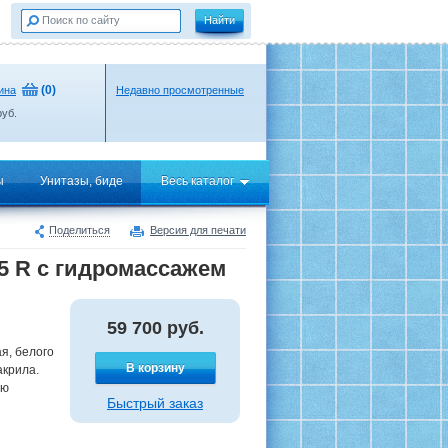
(
0
)
ина
Недавно просмотренные
уб.
ы
Унитазы, биде
Весь каталог
Поделиться
Версия для печати
5 R с гидромассажем
59 700
руб.
я, белого
В корзину
акрила.
ую
Быстрый заказ