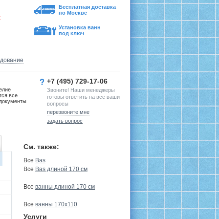
Бесплатная доставка
по Москве
х
Установка ванн
под ключ
удование
+7 (495) 729-17-06
елие
Звоните! Наши менеджеры
тся все
готовы ответить на все ваши
документы
вопросы
перезвоните мне
задать вопрос
См. также:
Все
Bas
Все
Bas длиной 170 см
Все
ванны длиной 170 см
Все
ванны 170х110
Услуги