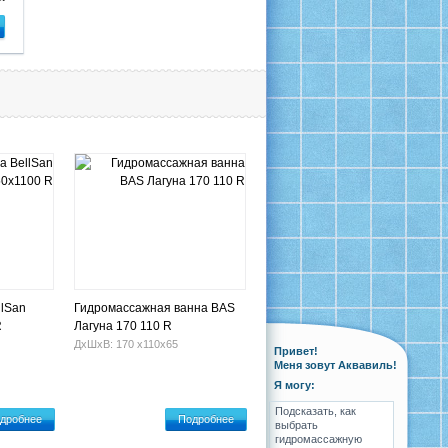
llSan
Гидромассажная ванна BAS
R
Лагуна 170 110 R
ДхШхВ: 170 х110х65
Привет!
Меня зовут Аквавиль!
Я могу:
Подсказать, как
дробнее
Подробнее
выбрать
гидромассажную