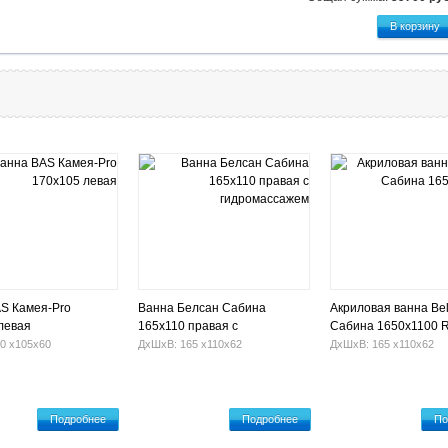
S Камея-Pro
Ванна Белсан Сабина
Акриловая ванна Be
левая
165х110 правая с
Сабина 1650х1100 
гидромассажем
0 х105х60
ДхШхВ: 165 х110х62
ДхШхВ: 165 х110х62
Подробнее
Подробнее
По