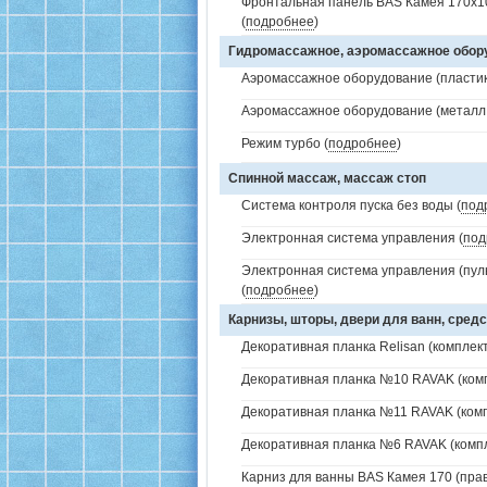
Фронтальная панель BAS Камея 170х10
(
подробнее
)
Гидромассажное, аэромассажное обо
Аэромассажное оборудование (пластик 
Аэромассажное оборудование (металл /
Режим турбо (
подробнее
)
Спинной массаж, массаж стоп
Система контроля пуска без воды (
под
Электронная система управления (
под
Электронная система управления (пуль
(
подробнее
)
Карнизы, шторы, двери для ванн, средс
Декоративная планка Relisan (комплект
Декоративная планка №10 RAVAK (комп
Декоративная планка №11 RAVAK (комп
Декоративная планка №6 RAVAK (компл
Карниз для ванны BAS Камея 170 (прав