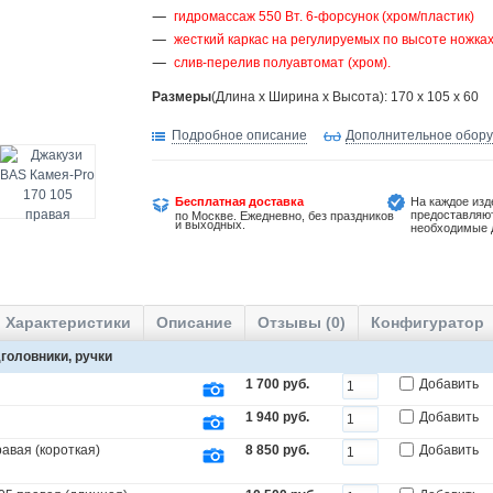
гидромассаж 550 Вт. 6-форсунок (хром/пластик)
жесткий каркас на регулируемых по высоте ножка
слив-перелив полуавтомат (хром).
Размеры
(Длина х Ширина х Высота): 170 x 105 x 60
Подробное описание
Дополнительное обор
Бесплатная доставка
На каждое изд
предоставляю
по Москве. Ежедневно, без праздников
и выходных.
необходимые 
Характеристики
Описание
Отзывы (0)
Конфигуратор
головники, ручки
1 700 руб.
Добавить
1 940 руб.
Добавить
авая (короткая)
8 850 руб.
Добавить