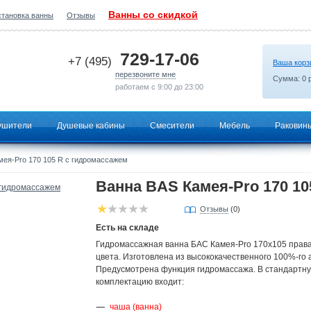
Ванны со скидкой
становка ванны
Отзывы
2026-07-14 21:18:36
729-17-06
+7 (495)
Ваша корз
перезвоните мне
Сумма:
0
р
работаем с 9:00 до 23:00
ушители
Душевые кабины
Смесители
Мебель
Раковин
ея-Pro 170 105 R с гидромассажем
Ванна BAS Камея-Pro 170 10
Отзывы
(0)
Есть на складе
Гидромассажная ванна БАС Камея-Pro 170х105 права
цвета. Изготовлена из высококачественного 100%-го 
Предусмотрена функция гидромассажа. В стандартн
комплектацию входит:
чаша (ванна)