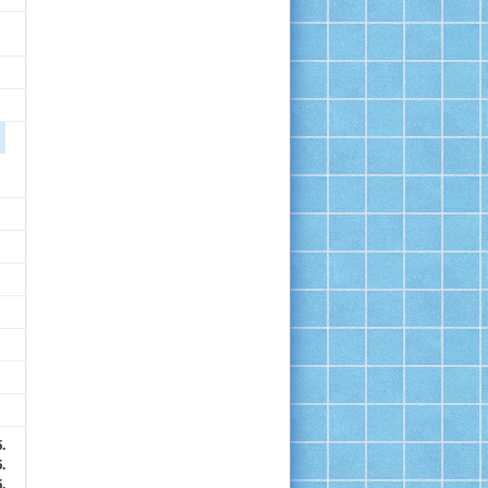
.
.
.