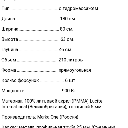
Тип ....................................................... с гидромассажем
Длина .................................................. 180 см.
Ширина .............................................. 80 см.
Высота ............................................... 63 см.
Глубина ............................................. 46 см.
Объем ............................................... 210 литров
Форма ............................................... прямоугольная
Кол-во форсунок ............................ 6 шт.
Мощность ......................................... 900 Вт.
Материал: 100% литьевой акрил (PMMA) Lucite
International (Великобритания), толщиной 5 мм.
Производитель: Marka One (Россия)
Каркас: металл, профильная труба 25 мм. (Съемный)