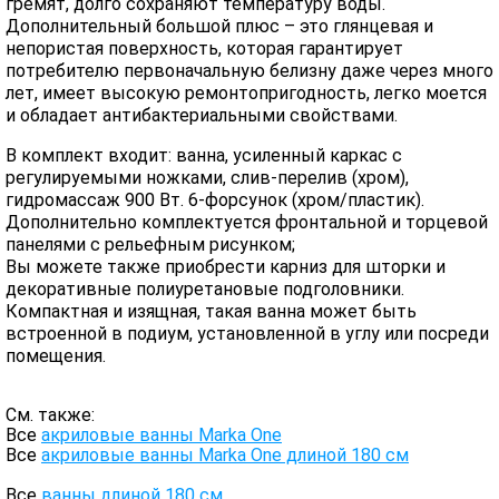
гремят, долго сохраняют температуру воды.
Дополнительный большой плюс – это глянцевая и
непористая поверхность, которая гарантирует
потребителю первоначальную белизну даже через много
лет, имеет высокую ремонтопригодность, легко моется
и обладает антибактериальными свойствами.
В комплект входит: ванна, усиленный каркас с
регулируемыми ножками, слив-перелив (хром),
гидромассаж 900 Вт. 6-форсунок (хром/пластик).
Дополнительно комплектуется фронтальной и торцевой
панелями с рельефным рисунком;
Вы можете также приобрести карниз для шторки и
декоративные полиуретановые подголовники.
Компактная и изящная, такая ванна может быть
встроенной в подиум, установленной в углу или посреди
помещения.
См. также:
Все
акриловые ванны Marka One
Все
акриловые ванны Marka One длиной 180 см
Все
ванны длиной 180 см