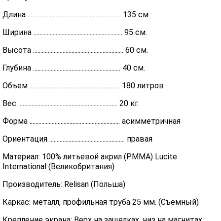
Длина ............................................................... 135 см.
Ширина ............................................................ 95 см.
Высота ............................................................. 60 см.
Глубина ........................................................... 40 см.
Объем ............................................................. 180 литров
Вес ................................................................... 20 кг.
Форма ............................................................. асимметричная
Ориентация ................................................... правая
Материал: 100% литьевой акрил (PMMA) Lucite
International (Великобритания)
Производитель: Relisan (Польша)
Каркас: металл, профильная труба 25 мм. (Съемный)
Крепление экрана: Верх на защелках, низ на магнитах.