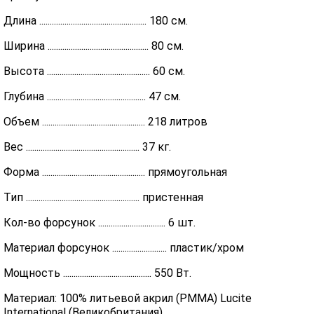
Длина ................................................... 180 см.
Ширина ................................................ 80 см.
Высота ................................................. 60 см.
Глубина ............................................... 47 см.
Объем ................................................. 218 литров
Вес ...................................................... 37 кг.
Форма ................................................. прямоугольная
Тип ...................................................... пристенная
Кол-во форсунок ................................ 6 шт.
Материал форсунок .......................... пластик/хром
Мощность .......................................... 550 Вт.
Материал: 100% литьевой акрил (PMMA) Lucite
International (Великобритания)