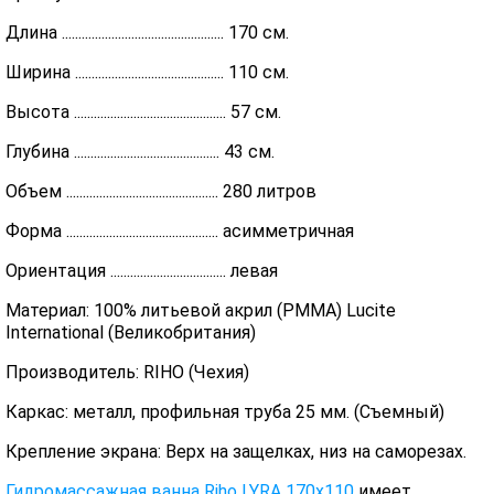
Длина ................................................. 170 см.
Ширина ............................................. 110 см.
Высота .............................................. 57 см.
Глубина ............................................ 43 см.
Объем .............................................. 280 литров
Форма .............................................. асимметричная
Ориентация ................................... левая
Материал: 100% литьевой акрил (PMMA) Lucite
International (Великобритания)
Производитель: RIHO (Чехия)
Каркас: металл, профильная труба 25 мм. (Съемный)
Крепление экрана: Верх на защелках, низ на саморезах.
Гидромассажная ванна
Riho LYRA 170х110
имеет