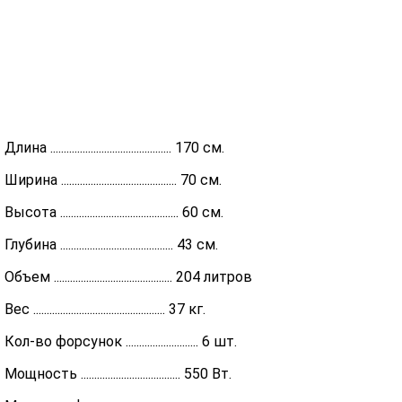
Длина ............................................. 170 см.
Ширина ........................................... 70 см.
Высота ............................................ 60 см.
Глубина .......................................... 43 см.
Объем ............................................ 204 литров
Вес ................................................. 37 кг.
Кол-во форсунок ........................... 6 шт.
Мощность ..................................... 550 Вт.