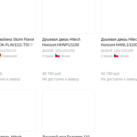
кабина Sturm Flavor
Душевая дверь Hitech
Душевая дверь Hite
 DK-FLAV1111-TSCR
Horizont HHNP1/1100
Horizont HHNL1/110
0х110х212
ДхШхВ: 110х110х200
ДхШхВ: 110х110х200
Германия
Страна:
Чехия
Страна:
Чехия
б.
40 790 руб.
40 790 руб.
но к заказу
Не доступно к заказу
Не доступно к заказ