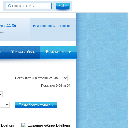
(
0
)
ина
Недавно просмотренные
уб.
ы
Унитазы, биде
Весь каталог
Показывать на странице:
Показано 1-34 из 34