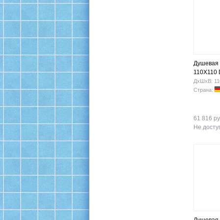
Душевая 
110X110
ДхШхВ: 11
Страна:
61 816 ру
Не доступ