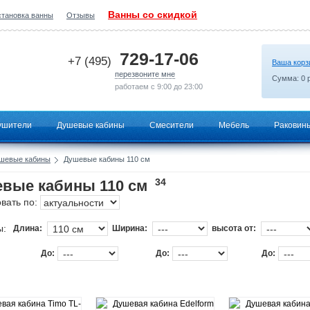
Ванны со скидкой
становка ванны
Отзывы
2026-06-29 08:54:00
729-17-06
+7 (495)
Ваша корз
перезвоните мне
Сумма:
0
р
работаем с 9:00 до 23:00
ушители
Душевые кабины
Смесители
Мебель
Раковин
шевые кабины
Душевые кабины 110 см
34
вые кабины 110 см
вать по:
ы:
Длина:
Ширина:
высота от:
До:
До:
До: