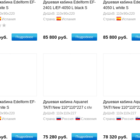
кабина Edelform EF-
Душевая кабина Edelform EF-
Душевая кабина Ede
ite S
2401 L/EF-4050 L black S
4050 L white S
0х90х220
ДхШхВ: 110х90х220
ДхШхВ: 110х90х220
Испания
Страна:
Испания
Страна:
Испания
руб.
85 800 руб.
85 800 руб.
Подробнее
Подробнее
По
кабина Edelform EF-
Душевая кабина Aquanet
Душевая кабина Aqu
ite S
TAITI New 110*110*227 с г/м
TAITI New 110*110*22
без пара без н/м ст. прозр.
без пара без н/м ст.
0х90х220
ДхШхВ: 110х110х227
ДхШхВ: 110х110х227
Испания
Страна:
Россия-
Словения
Страна:
Россия-
руб.
75 280 руб.
78 320 руб.
Подробнее
Подробнее
По