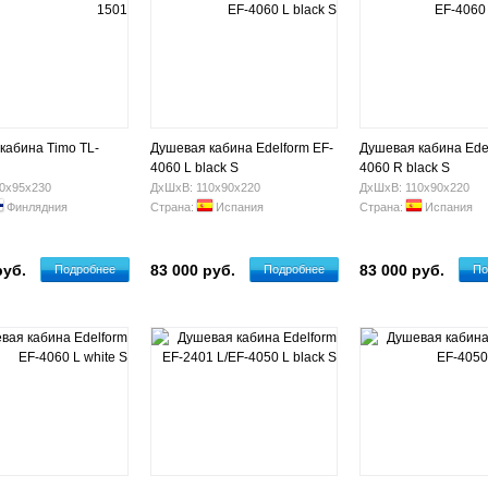
кабина Timo TL-
Душевая кабина Edelform EF-
Душевая кабина Ede
4060 L black S
4060 R black S
0х95х230
ДхШхВ: 110х90х220
ДхШхВ: 110х90х220
Финлядния
Страна:
Испания
Страна:
Испания
руб.
83 000 руб.
83 000 руб.
Подробнее
Подробнее
По