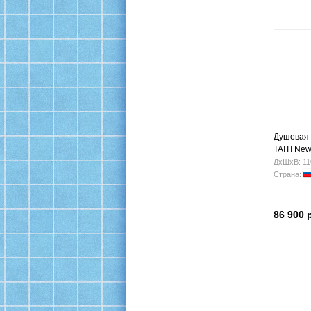
Душевая 
TAITI New
паром без
ДхШхВ: 11
Страна:
86 900 