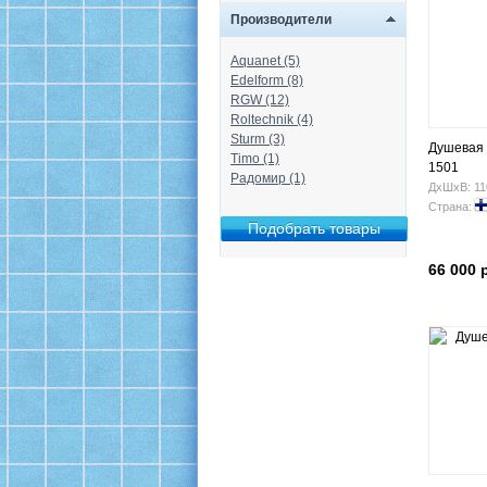
Производители
Aquanet (5)
Edelform (8)
RGW (12)
Roltechnik (4)
Sturm (3)
Душевая 
Timo (1)
1501
Радомир (1)
ДхШхВ: 11
Страна:
66 000 