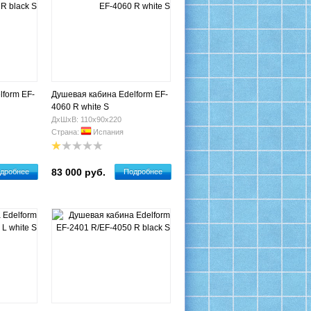
lform EF-
Душевая кабина Edelform EF-
4060 R white S
ДхШхВ: 110х90х220
Страна:
Испания
83 000 руб.
дробнее
Подробнее