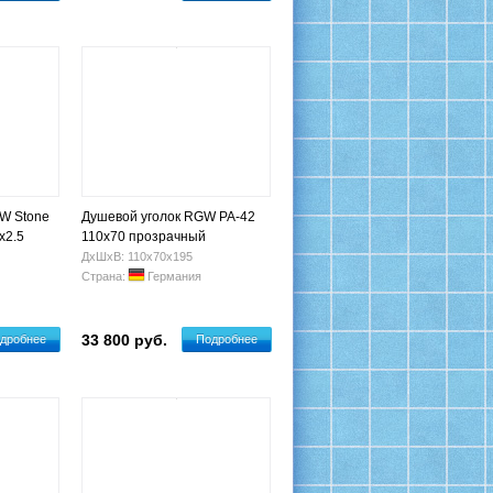
W Stone
Душевой уголок RGW PA-42
х2.5
110х70 прозрачный
ДхШхВ: 110х70х195
Страна:
Германия
33 800 руб.
дробнее
Подробнее