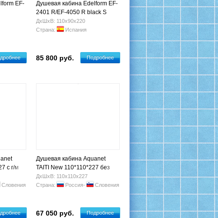
lform EF-
Душевая кабина Edelform EF-
2401 R/EF-4050 R black S
ДхШхВ: 110х90х220
Страна:
Испания
85 800 руб.
дробнее
Подробнее
anet
Душевая кабина Aquanet
7 с г/м
TAITI New 110*110*227 без
 матов.
комплектации ст. прозр.
ДхШхВ: 110х110х227
Словения
Страна:
Россия-
Словения
67 050 руб.
дробнее
Подробнее