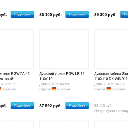
руб.
36 100 руб.
39 300 руб.
Подробнее
Подробнее
По
уголок RGW PA-42
Душевой уголок RGW LE-32
Душевая кабина Stu
матовый
110х110
110X110 DK-WIND11
0х120х195
ДхШхВ: 110х110х195
ДхШхВ: 110х110х212
Германия
Страна:
Германия
Страна:
Германия
руб.
37 592 руб.
Подробнее
Подробнее
58 115 руб.
Не доступно к заказ