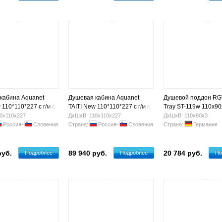
кабина Aquanet
Душевая кабина Aquanet
Душевой поддон RG
 110*110*227 с г/м с
TAITI New 110*110*227 с г/м с
Tray ST-119w 110х90
 н/м ст. прозр.
паром без н/м ст.
0х110х227
ДхШхВ: 110х110х227
ДхШхВ: 110х90х3
тонир.,матовое
Россия-
Словения
Страна:
Россия-
Словения
Страна:
Германия
руб.
89 940 руб.
20 784 руб.
Подробнее
Подробнее
По