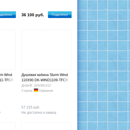
36 100 руб.
дробнее
Подробнее
rm Wind
Душевая кабина Sturm Wind
11-TFCR
110X90 DK-WIND1109-TFCR
ДхШхВ: 110х90х212
Страна:
Германия
57 225 руб.
у
Не доступно к заказу