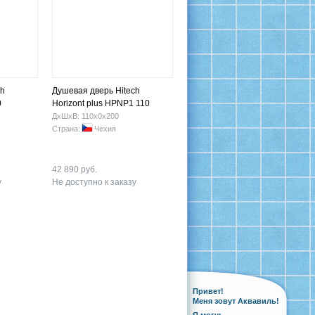
ch
Душевая дверь Hitech
0
Horizont plus HPNP1 110
ДхШхВ: 110х0х200
Страна:
Чехия
42 890 руб.
у
Не доступно к заказу
Привет!
Меня зовут Аквавиль!