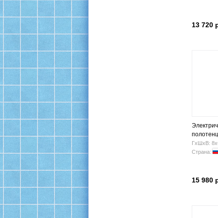
13 720 
Электрич
полотен
"КЛАССИ
ГхШхВ: 8х
ПСЭ-08-3
Страна:
15 980 