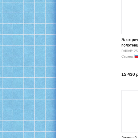
Электрич
полотен
"КЛАССИК
ГхШхВ: 25
600х800 
Страна:
15 430 