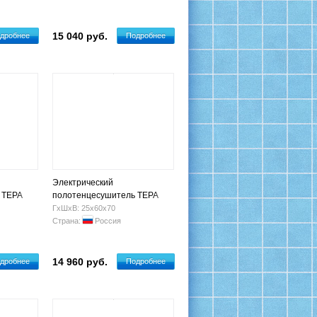
15 040 руб.
дробнее
Подробнее
Электрический
 ТЕРА
полотенцесушитель ТЕРА
й"
"КЛАССИКА с полкой"
ГхШхВ: 25х60х70
(бронза)
600х700 ПСЭ-29-14 (бронза)
Страна:
Россия
14 960 руб.
дробнее
Подробнее