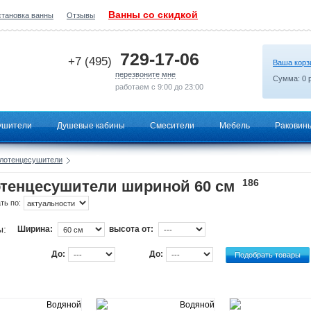
Ванны со скидкой
становка ванны
Отзывы
2026-06-22 00:54:32
729-17-06
+7 (495)
Ваша корз
перезвоните мне
Сумма:
0
р
работаем с 9:00 до 23:00
ушители
Душевые кабины
Смесители
Мебель
Раковин
лотенцесушители
186
тенцесушители шириной 60 см
ть по:
ы:
Ширина:
высота от:
До:
До: