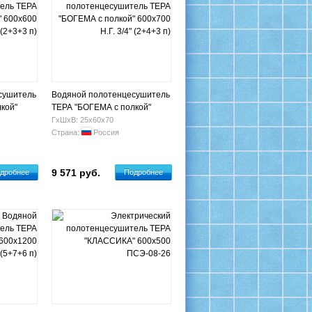
сушитель
Водяной полотенцесушитель
кой"
ТЕРА "БОГЕМА с полкой"
+3+3 п)
600х700 Н.Г. 3/4" (2+4+3 п)
ГхШхВ: 25х60х70
Страна:
Россия
9 571 руб.
дробнее
Подробнее