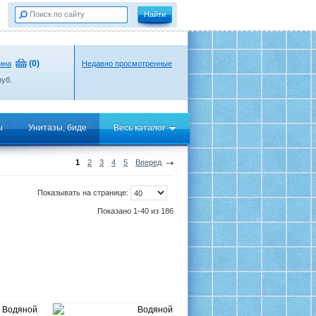
(
0
)
ина
Недавно просмотренные
уб.
ы
Унитазы, биде
Весь каталог
1
2
3
4
5
Вперед
Показывать на странице:
Показано 1-40 из 186