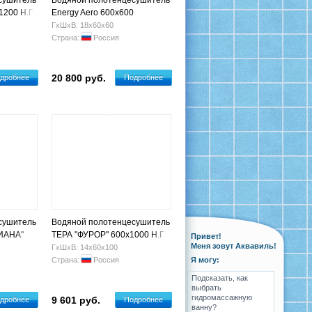
сушитель
Водяной полотенцесушитель
200 Н.Г.
Energy Aero 600x600
ГхШхВ: 18х60х60
Страна:
Россия
20 800 руб.
дробнее
Подробнее
сушитель
Водяной полотенцесушитель
ИАНА"
ТЕРА "ФУРОР" 600х1000 Н.Г
Привет!
Меня зовут Аквавиль!
3/4" (2+3+2п)
ГхШхВ: 14х60х100
Страна:
Россия
Я могу:
Подсказать, как
выбрать
гидромассажную
9 601 руб.
дробнее
Подробнее
ванну?