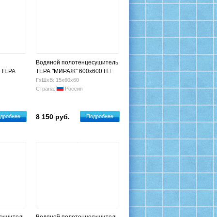
Водяной полотенцесушитель
 ТЕРА
ТЕРА "МИРАЖ" 600х600 Н.Г.
й"
3/4" (5 п)
ГхШхВ: 15х60х60
7
Страна:
Россия
8 150 руб.
дробнее
Подробнее