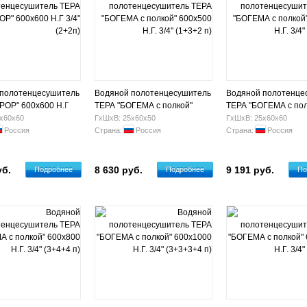
 полотенцесушитель
Водяной полотенцесушитель
Водяной полотенце
РОР" 600х600 Н.Г
ТЕРА "БОГЕМА с полкой"
ТЕРА "БОГЕМА с пол
п)
600х500 Н.Г. 3/4" (1+3+2 п)
600х600 Н.Г. 3/4" (2
х60х60
ГхШхВ: 25х60х50
ГхШхВ: 25х60х60
Россия
Страна:
Россия
Страна:
Россия
уб.
8 630 руб.
9 191 руб.
Подробнее
Подробнее
По