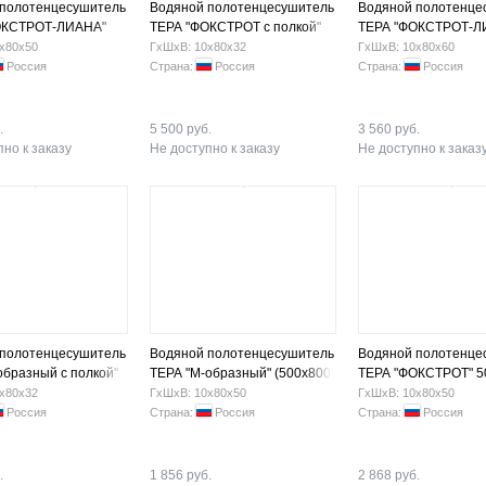
 полотенцесушитель
Водяной полотенцесушитель
Водяной полотенце
ОКСТРОТ-ЛИАНА"
ТЕРА "ФОКСТРОТ с полкой"
ТЕРА "ФОКСТРОТ-Л
ар. резьба 1"
320х800 нар.резьба1"
600х800 нар. резьба
х80х50
ГхШхВ: 10х80х32
ГхШхВ: 10х80х60
Россия
Страна:
Россия
Страна:
Россия
.
5 500 руб.
3 560 руб.
но к заказу
Не доступно к заказу
Не доступно к заказ
 полотенцесушитель
Водяной полотенцесушитель
Водяной полотенце
образный с полкой"
ТЕРА "М-образный" (500х800)
ТЕРА "ФОКСТРОТ" 5
) нар.резьба 1
нар.резьба 3/4"
нар.резьба1"
х80х32
ГхШхВ: 10х80х50
ГхШхВ: 10х80х50
Россия
Страна:
Россия
Страна:
Россия
.
1 856 руб.
2 868 руб.