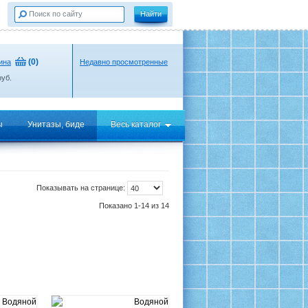
(
0
)
ина
Недавно просмотренные
уб.
ы
Унитазы, биде
Весь каталог
Показывать на странице:
Показано 1-14 из 14