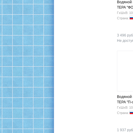
Водяной
ТЕРА "Ф
500х800 н
ГхШхВ: 10
Страна:
3 496 руб
Не доступ
Водяной
ТЕРА "П-
(320х800
ГхШхВ: 10
Страна:
1 937 руб