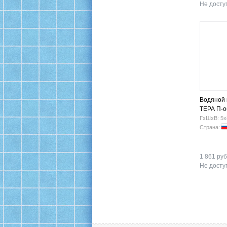
Не доступ
Водяной
ТЕРА П-о
ГхШхВ: 5х
Страна:
1 861 руб
Не доступ