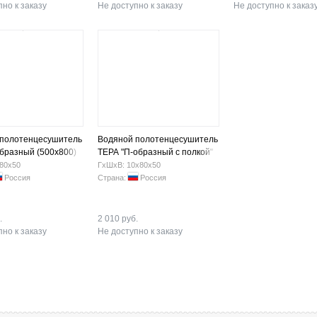
но к заказу
Не доступно к заказу
Не доступно к заказ
 полотенцесушитель
Водяной полотенцесушитель
бразный (500х800)
ТЕРА "П-образный с полкой"
(500х800) нар.резьба 1
80х50
ГхШхВ: 10х80х50
Россия
Страна:
Россия
.
2 010 руб.
но к заказу
Не доступно к заказу