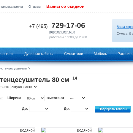
Ванны со скидкой
становка ванны
Отзывы
2026-07-05 03:01:48
729-17-06
+7 (495)
Ваша корз
перезвоните мне
Сумма:
0
р
работаем с 9:00 до 23:00
ушители
Душевые кабины
Смесители
Мебель
Раковин
лотенцесушители
14
тенцесушитель 80 см
ть по:
ы:
Ширина:
высота от:
До:
До: