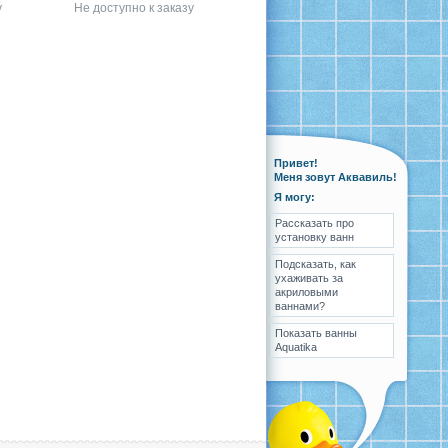
у
Не доступно к заказу
Привет!
Меня зовут Аквавиль!
Я могу:
Рассказать про
установку ванн
Подсказать, как
ухаживать за
акриловыми
ваннами?
Показать ванны
Aquatika