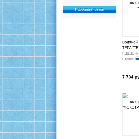
Водяной
ТЕРА "ТЕ
ГхШхВ: 4х
Страна:
7 734 р