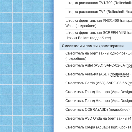
Шторка распашная TV1/700 (Roltechnik-
Шторка распашная TV2 (Roltechnik-Чехия
Шторка фронтальная PH3/1400-transpare
White (
подробнее
)
Шторка фронтальная SCREEN MINI-trans
Чехия)-Brillant (
подробнее
)
Смесители и лампы хромотерапии
Смеситель на борт ванны одно-позици
(
подробнее
)
Смеситель Astel (ASD) SAPC-02-5A (
по
Смеситель Vella-Kit (ASD) (
подробнее
)
Смеситель Garda (ASD) SAPC-03-5A (
п
Смеситель Гранд Ниагара (AquaDesign)
Смеситель Гранд Ниагара (AquaDesign)
Смеситель COBRA (ASD) (
подробнее
)
Смеситель ASD Onda на борт ванны (4 
Смеситель Кобра (AquaDesign) бронза 