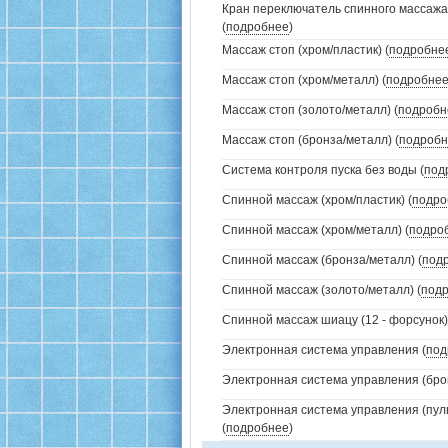
Кран переключатель спинного массажа
(
подробнее
)
Массаж стоп (хром/пластик) (
подробне
Массаж стоп (хром/металл) (
подробне
Массаж стоп (золото/металл) (
подробн
Массаж стоп (бронза/металл) (
подробн
Система контроля пуска без воды (
под
Спинной массаж (хром/пластик) (
подро
Спинной массаж (хром/металл) (
подро
Спинной массаж (бронза/металл) (
под
Спинной массаж (золото/металл) (
под
Спинной массаж шиацу (12 - форсунок)
Электронная система управления (
под
Электронная система управления (брон
Электронная система управления (пуль
(
подробнее
)