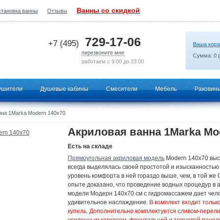
Ванны со скидкой
становка ванны
Отзывы
2026-06-15 18:19:42
729-17-06
+7 (495)
Ваша корз
перезвоните мне
Сумма:
0
р
работаем с 9:00 до 23:00
ушители
Душевые кабины
Смесители
Мебель
Раковин
на 1Marka Modern 140x70
Акриловая ванна 1Marka Mo
Есть на складе
Прямоугольная акриловая модель
Modern 140x70 выс
всегда выделялась своей простотой и изысканностью
уровень комфорта в ней гораздо выше, чем, в той же C
опыте доказано, что проведение водных процедур в 
модели Модерн 140х70 см с гидромассажем дает чел
удивительное наслаждение.
В комплект входит тольк
купель. Дополнительно комплектуется сливом-перели