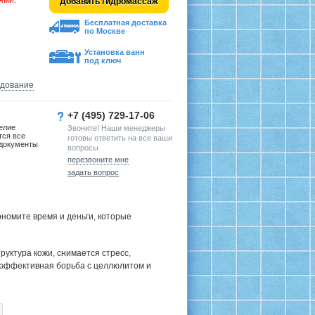
ями.
Добавить гидромассаж
Бесплатная доставка
по Москве
Установка ванн
под ключ
удование
+7 (495) 729-17-06
елие
Звоните! Наши менеджеры
тся все
готовы ответить на все ваши
документы
вопросы
перезвоните мне
задать вопрос
номите время и деньги, которые
руктура кожи, снимается стресс,
 эффективная борьба с целлюлитом и