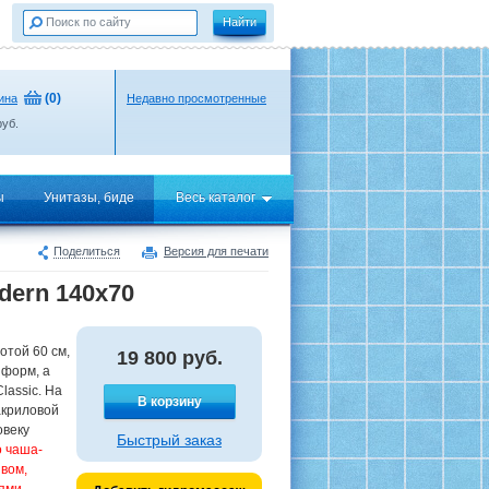
(
0
)
ина
Недавно просмотренные
уб.
ы
Унитазы, биде
Весь каталог
Поделиться
Версия для печати
dern 140x70
отой 60 см,
19 800
руб.
 форм, а
lassic. На
В корзину
акриловой
овеку
Быстрый заказ
о чаша-
вом,