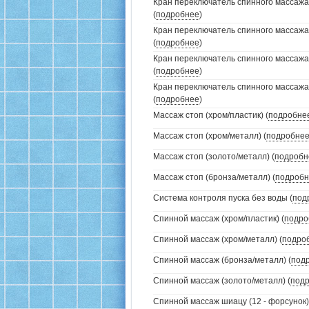
Кран переключатель спинного массажа 
(
подробнее
)
Кран переключатель спинного массажа
(
подробнее
)
Кран переключатель спинного массажа
(
подробнее
)
Кран переключатель спинного массажа
(
подробнее
)
Массаж стоп (хром/пластик) (
подробне
Массаж стоп (хром/металл) (
подробне
Массаж стоп (золото/металл) (
подробн
Массаж стоп (бронза/металл) (
подробн
Система контроля пуска без воды (
под
Спинной массаж (хром/пластик) (
подро
Спинной массаж (хром/металл) (
подро
Спинной массаж (бронза/металл) (
под
Спинной массаж (золото/металл) (
под
Спинной массаж шиацу (12 - форсунок)