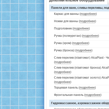
Дополнительное оборудование
Панели для ванн, сливы-переливы, под
Каркас для ванны (
подробнее
)
Ножки для ванны (
подробнее
)
Подголовник (
подробнее
)
Ручка (полиуретан) (
подробнее
)
Ручка (хром) (
подробнее
)
Ручка (бронза) (
подробнее
)
Слив-перелив (п/автомат) AlcaPlast - 
(
подробнее
)
Слив-перелив (п/автомат бронза) AlcaP
(
подробнее
)
Слив-перелив (п/автомат золото) AlcaP
(
подробнее
)
Торцевая панель (
подробнее
)
Фронтальная панель (
подробнее
)
Гидромассажное, аэромассажное обо