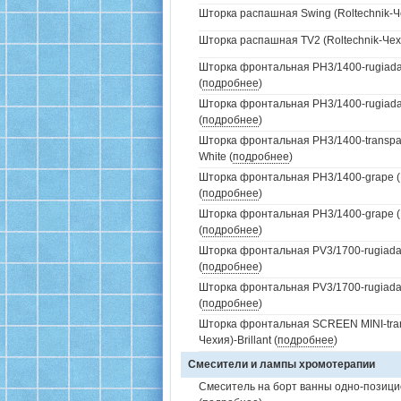
Шторка распашная Swing (Roltechnik-Чех
Шторка распашная TV2 (Roltechnik-Чехия
Шторка фронтальная PH3/1400-rugiada (
(
подробнее
)
Шторка фронтальная PH3/1400-rugiada 
(
подробнее
)
Шторка фронтальная PH3/1400-transpare
White (
подробнее
)
Шторка фронтальная PH3/1400-grape (R
(
подробнее
)
Шторка фронтальная PH3/1400-grape (R
(
подробнее
)
Шторка фронтальная PV3/1700-rugiada (
(
подробнее
)
Шторка фронтальная PV3/1700-rugiada 
(
подробнее
)
Шторка фронтальная SCREEN MINI-trans
Чехия)-Brillant (
подробнее
)
Смесители и лампы хромотерапии
Смеситель на борт ванны одно-позици