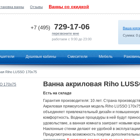
Ванны со скидкой
становка ванны
Отзывы
2026-06-25 07:11:47
729-17-06
+7 (495)
Ваша корз
перезвоните мне
Сумма:
0
р
работаем с 9:00 до 23:00
ушители
Душевые кабины
Смесители
Мебель
Раковин
вая Riho LUSSO 170x75
Ванна акриловая Riho LUSS
Есть на складе
Гарантия производителя: 10 лет. Страна производств
Акриловая прямоугольная модель Riho LUSSO 170x7
объединяет привлекательный дизайн и повышенную
комфортность. Водные процедуры в ней будут принос
удовольствие, а ванная комната заиграет новыми кра
Наклонные стенки делают ее удобной в эксплуатации
Предусмотрена возможность покупки дополнительны