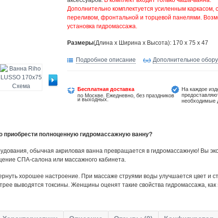
аксессуаров.
В комплект входит только чаша-ванна.
Дополнительно комплектуется усиленным каркасом, 
переливом, фронтальной и торцевой панелями. Воз
установка гидромассажа.
Размеры
(Длина х Ширина х Высота): 170 x 75 x 47
Подробное описание
Дополнительное обор
Бесплатная доставка
На каждое изд
предоставляю
по Москве. Ежедневно, без праздников
и выходных.
необходимые 
но приобрести полноценную гидромассажную ванну?
удования, обычная акриловая ванна превращается в гидромассажную! Вы эко
щение СПА-салона или массажного кабинета.
ернуть хорошее настроение. При массаже струями воды улучшается цвет и ст
трее выводятся токсины. Женщины оценят такие свойства гидромассажа, как