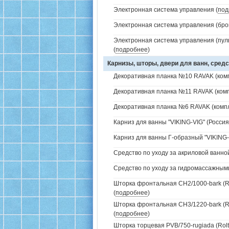
Электронная система управления (
под
Электронная система управления (брон
Электронная система управления (пуль
(
подробнее
)
Карнизы, шторы, двери для ванн, средс
Декоративная планка №10 RAVAK (комп
Декоративная планка №11 RAVAK (комп
Декоративная планка №6 RAVAK (компл
Карниз для ванны "VIKING-VIG" (Россия)
Карниз для ванны Г-образный "VIKING-V
Средство по уходу за акриловой ванной
Средство по уходу за гидромассажным
Шторка фронтальная CH2/1000-bark (Ro
(
подробнее
)
Шторка фронтальная CH3/1220-bark (Ro
(
подробнее
)
Шторка торцевая PVB/750-rugiada (Rolt