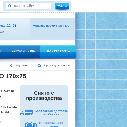
(
0
)
ина
Недавно просмотренные
уб.
ы
Унитазы, биде
Весь каталог
Поделиться
Версия для печати
O 170x75
а: Чехия.
Снято с
5
производства
ить только
Бесплатная доставка
сками.
по Москве
.
х
Установка ванн
под ключ