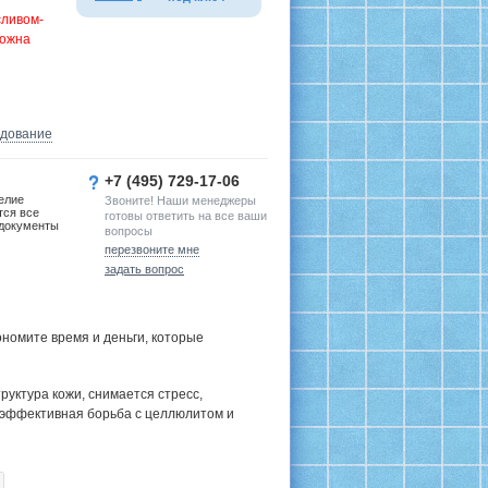
сливом-
можна
удование
+7 (495) 729-17-06
елие
Звоните! Наши менеджеры
тся все
готовы ответить на все ваши
документы
вопросы
перезвоните мне
задать вопрос
номите время и деньги, которые
руктура кожи, снимается стресс,
 эффективная борьба с целлюлитом и