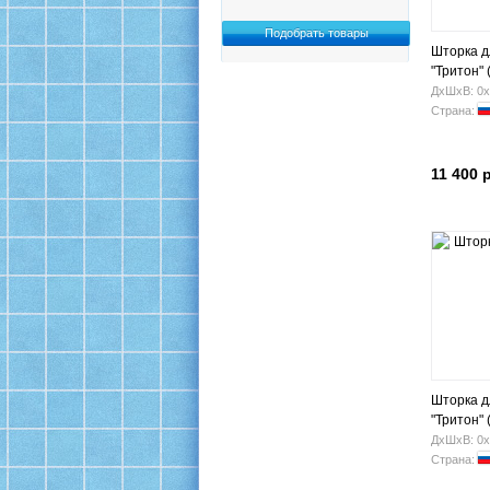
Шторка д
"Тритон" 
ДхШхВ: 0х
Страна:
11 400 
Шторка д
"Тритон" 
ДхШхВ: 0х
Страна: