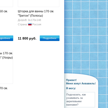
50 см.
Шторка для ванны 170 см.
"Тритон" (Полосы)
ДхШхВ: 0х170х148
Страна:
Россия
11 800 руб.
дробнее
Подробнее
Привет!
Меня зовут Аквавиль!
70 см.
Я могу:
Подсказать, как
ухаживать за
акриловыми
ваннами?