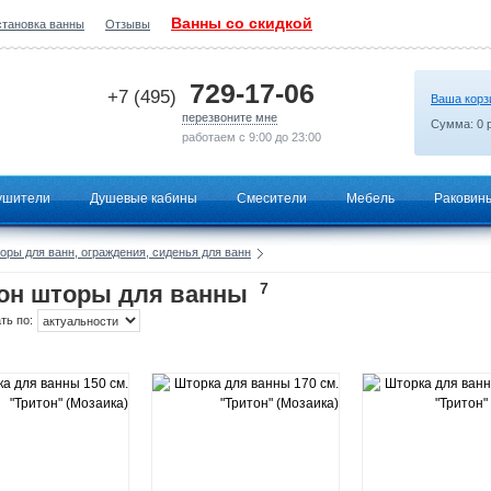
Ванны со скидкой
становка ванны
Отзывы
2026-06-24 04:57:47
729-17-06
+7 (495)
Ваша корз
перезвоните мне
Сумма:
0
р
работаем с 9:00 до 23:00
ушители
Душевые кабины
Смесители
Мебель
Раковин
оры для ванн, ограждения, сиденья для ванн
7
он шторы для ванны
ть по: