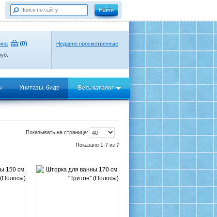
(
0
)
ина
Недавно просмотренные
уб.
ы
Унитазы, биде
Весь каталог
Показывать на странице:
Показано 1-7 из 7