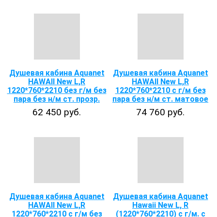
Душевая кабина Aquanet
Душевая кабина Aquanet
HAWAII New L,R
HAWAII New L,R
1220*760*2210 без г/м без
1220*760*2210 с г/м без
пара без н/м ст. прозр.
пара без н/м ст. матовое
62 450 руб.
74 760 руб.
Душевая кабина Aquanet
Душевая кабина Aquanet
HAWAII New L,R
Hawaii New L, R
1220*760*2210 с г/м без
(1220*760*2210) с г/м. с