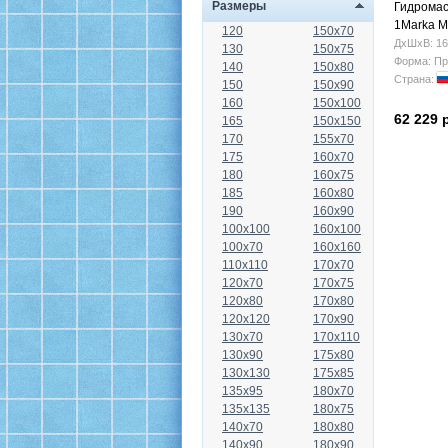
Размеры
Гидромас
1Marka M
120
150x70
ДхШхВ: 16
130
150x75
Форма: Пр
140
150x80
Страна:
150
150x90
160
150x100
62 229 
165
150x150
170
155x70
175
160x70
180
160x75
185
160x80
190
160x90
100x100
160x100
100x70
160x160
110x110
170x70
120x70
170x75
120x80
170x80
120x120
170x90
130x70
170x110
130x90
175x80
130x130
175x85
135x95
180x70
135x135
180x75
140x70
180x80
140x90
180x90