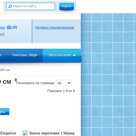
(
0
)
ина
Недавно просмотренные
уб.
ы
Унитазы, биде
Весь каталог
160 см
8
0 см
Показывать на странице:
Показано 1-8 из 8