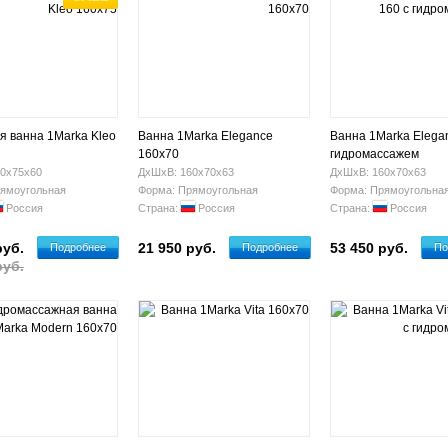
я ванна 1Marka Kleo
Ванна 1Marka Elegance
Ванна 1Marka Elega
160x70
гидромассажем
0х75х60
ДхШхВ: 160х70х63
ДхШхВ: 160х70х63
ямоугольная
Форма: Прямоугольная
Форма: Прямоугольна
Россия
Страна:
Россия
Страна:
Россия
руб.
21 950 руб.
53 450 руб.
Подробнее
Подробнее
По
руб.