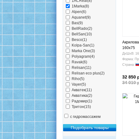
1ACReal(8)
1Marka(8)
Alpen(6)
Aquanet(9)
Bas(9)
BellRado(2)
BellSan(10)
Besco(1)
Акрилова
Kolpa-San(1)
160x75
Marka One(3)
ДхШхВ: 16
Polyagram(4)
Форма: Пр
Ravak(6)
Страна:
Relisan(11)
Relisan eco plus(2)
32 850 
Riho(5)
34 010 
Vayer(5)
Акватек(11)
Акватика(2)
Радомир(1)
Тритон(15)
с гидромассажем