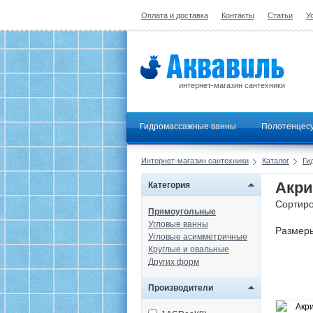
Оплата и доставка
Контакты
Статьи
У
интернет-магазин сантехники
Гидромассажные ванны
Полотенцес
Интернет-магазин сантехники
Каталог
Ги
Акри
Категория
Сортиро
Прямоугольные
Угловые ванны
Размер
Угловые асимметричные
Круглые и овальные
Других форм
Производители