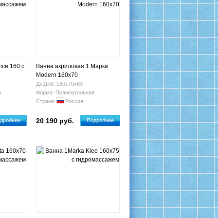
nce 160 с
Ванна акриловая 1 Марка
Modern 160х70
ДхШхВ: 160х70х63
я
Форма: Прямоугольная
Страна:
Россия
20 190 руб.
дробнее
Подробнее