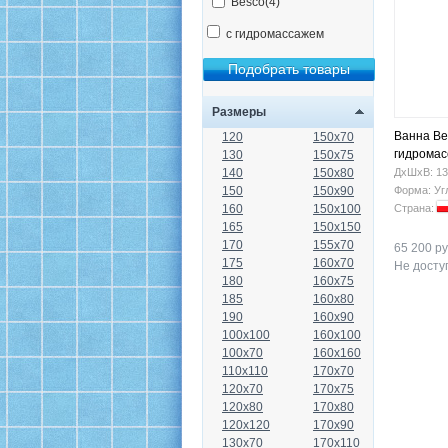
Besco(4)
с гидромассажем
Размеры
Ванна Be
120
150x70
гидрома
130
150x75
140
150x80
ДхШхВ: 13
150
150x90
Форма: Уг
160
150x100
Страна:
165
150x150
170
155x70
65 200 ру
175
160x70
Не доступ
180
160x75
185
160x80
190
160x90
100x100
160x100
100x70
160x160
110x110
170x70
120x70
170x75
120x80
170x80
120x120
170x90
130x70
170x110