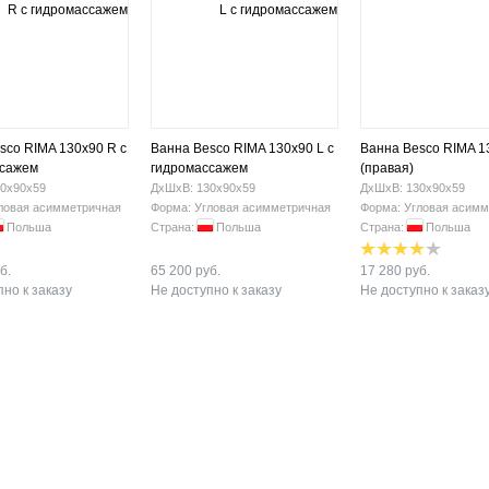
sco RIMA 130х90 R с
Ванна Besco RIMA 130х90 L с
Ванна Besco RIMA 1
ссажем
гидромассажем
(правая)
0х90х59
ДхШхВ: 130х90х59
ДхШхВ: 130х90х59
ловая асимметричная
Форма: Угловая асимметричная
Форма: Угловая асимм
Польша
Страна:
Польша
Страна:
Польша
б.
65 200 руб.
17 280 руб.
но к заказу
Не доступно к заказу
Не доступно к заказ