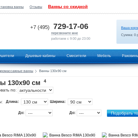
Ванны со скидкой
становка ванны
Отзывы
2026-06-22 01:13:36
729-17-06
+7 (495)
Ваша корз
перезвоните мне
Сумма:
0
р
работаем с 9:00 до 23:00
ушители
Душевые кабины
Смесители
Мебель
Раковин
дромассажные ванны
Ванны 130х90 см
4
ы 130х90 см
вать по:
ы:
Длина:
Ширина:
До:
До: