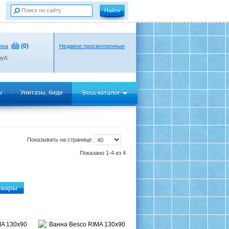
(
0
)
ина
Недавно просмотренные
уб.
ы
Унитазы, биде
Весь каталог
Показывать на странице:
Показано 1-4 из 4