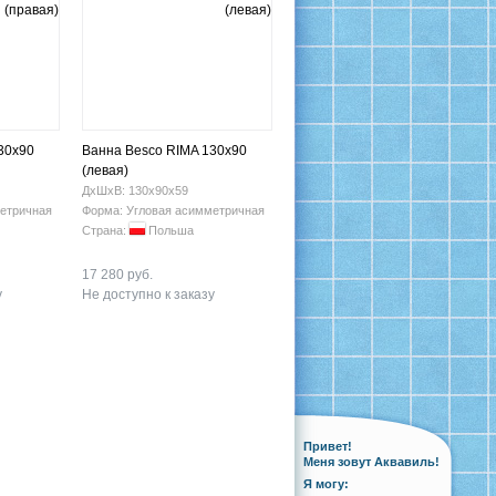
30х90
Ванна Besco RIMA 130х90
(левая)
ДхШхВ: 130х90х59
етричная
Форма: Угловая асимметричная
Страна:
Польша
17 280 руб.
у
Не доступно к заказу
Привет!
Меня зовут Аквавиль!
Я могу: