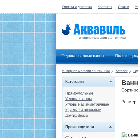
Оплата и доставка
Контакты
Статьи
У
интернет-магазин сантехники
Гидромассажные ванны
Полотенцес
Интернет-магазин сантехники
Каталог
Ги
Ванн
Категория
Сортиро
Прямоугольные
Угловые ванны
Размер
Угловые асимметричные
Круглые и овальные
Других форм
Производители