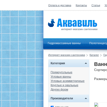
Оплата и доставка
Контакты
Статьи
У
интернет-магазин сантехники
Гидромассажные ванны
Полотенцес
Интернет-магазин сантехники
Каталог
Ги
Ванн
Категория
Сортиро
Прямоугольные
Угловые ванны
Размер
Угловые асимметричные
Круглые и овальные
Других форм
Производители