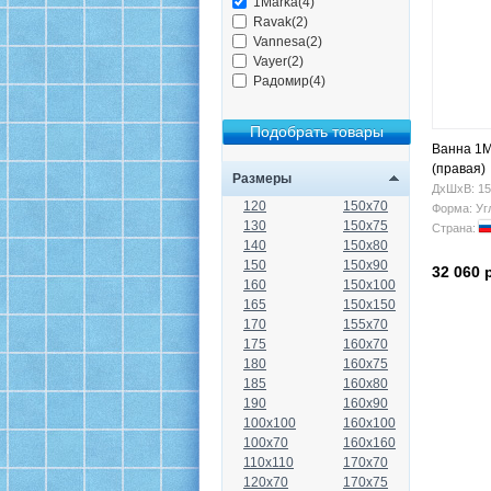
1Marka(4)
Ravak(2)
Vannesa(2)
Vayer(2)
Радомир(4)
Ванна 1M
(правая)
Размеры
ДхШхВ: 15
120
150x70
Форма: Уг
130
150x75
Страна:
140
150x80
150
150x90
32 060 
160
150x100
165
150x150
170
155x70
175
160x70
180
160x75
185
160x80
190
160x90
100x100
160x100
100x70
160x160
110x110
170x70
120x70
170x75