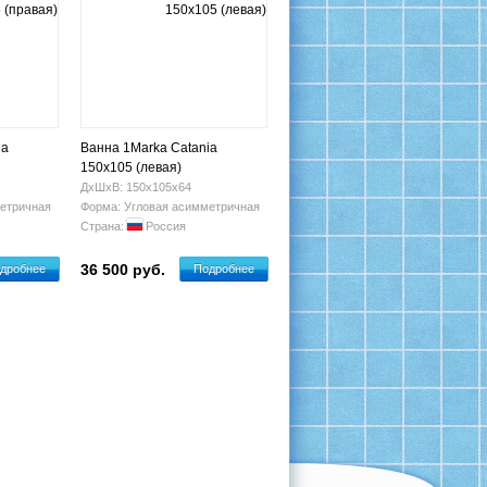
ia
Ванна 1Marka Catania
150x105 (левая)
ДхШхВ: 150х105х64
етричная
Форма: Угловая асимметричная
Страна:
Россия
36 500 руб.
дробнее
Подробнее