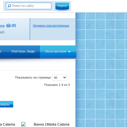
(
0
)
ина
Недавно просмотренные
уб.
ы
Унитазы, биде
Весь каталог
Показывать на странице:
Показано 1-4 из 4