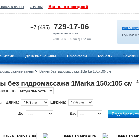
Ванны со скидкой
становка ванны
Отзывы
2026-07-07 16:19:18
729-17-06
+7 (495)
Ваша корз
перезвоните мне
Сумма:
0
р
работаем с 9:00 до 23:00
ушители
Душевые кабины
Смесители
Мебель
Раковин
дромассажные ванны
Ванны без гидромассажа 1Marka 150х105 см
4
ы без гидромассажа 1Marka 150х105 см
вать по:
ы:
Длина:
Ширина:
До:
До: