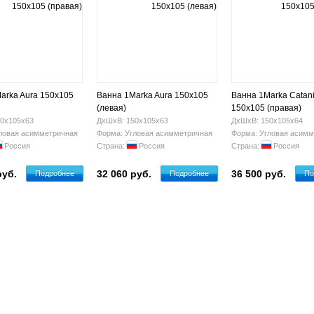
arka Aura 150х105
Ванна 1Marka Aura 150х105
Ванна 1Marka Catan
(левая)
150x105 (правая)
0х105х63
ДхШхВ: 150х105х63
ДхШхВ: 150х105х64
ловая асимметричная
Форма: Угловая асимметричная
Форма: Угловая асимм
Россия
Страна:
Россия
Страна:
Россия
руб.
32 060 руб.
36 500 руб.
Подробнее
Подробнее
По