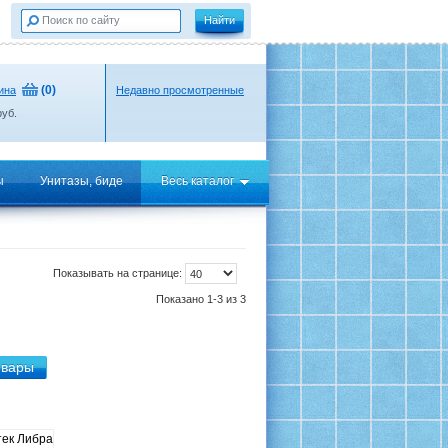
(
0
)
ина
Недавно просмотренные
уб.
ы
Унитазы, биде
Весь каталог
Показывать на странице:
Показано 1-3 из 3