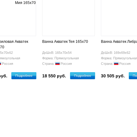
риловая Акватек
Ванна Акватек Тея 165х70
Ванна Акватек Либр
х70
5х70х62
ДхШхВ: 165х70х54
ДхШхВ: 169х69х62
ямоугольная
Форма: Прямоугольная
Форма: Прямоугольна
Россия
Страна:
Россия
Страна:
Россия
руб.
18 550 руб.
30 505 руб.
Подробнее
Подробнее
По