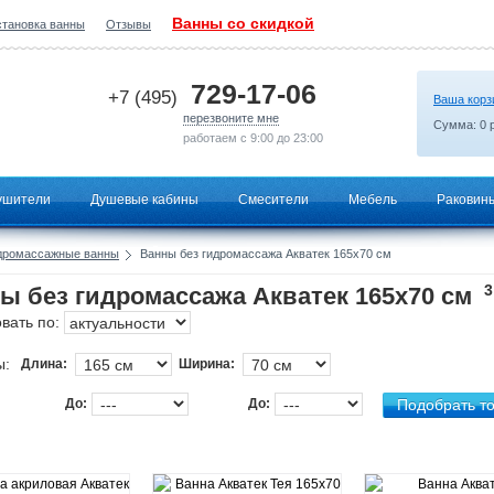
Ванны со скидкой
становка ванны
Отзывы
2026-07-01 14:39:42
729-17-06
+7 (495)
Ваша корз
перезвоните мне
Сумма:
0
р
работаем с 9:00 до 23:00
ушители
Душевые кабины
Смесители
Мебель
Раковин
дромассажные ванны
Ванны без гидромассажа Акватек 165х70 см
3
ы без гидромассажа Акватек 165х70 см
вать по:
ы:
Длина:
Ширина:
До:
До: