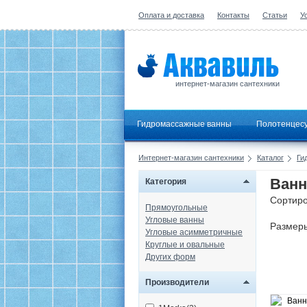
Оплата и доставка
Контакты
Статьи
У
интернет-магазин сантехники
Гидромассажные ванны
Полотенцес
Интернет-магазин сантехники
Каталог
Ги
Ванн
Категория
Сортиро
Прямоугольные
Угловые ванны
Размер
Угловые асимметричные
Круглые и овальные
Других форм
Производители