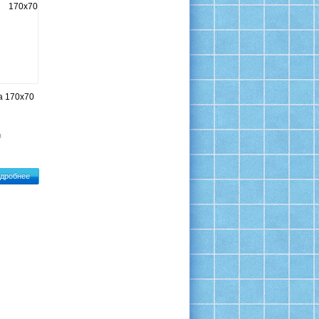
а 170х70
я
дробнее