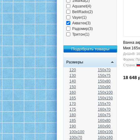
1Marka(2)
Aquanet(4)
BellRado(2)
Vayer(1)
Акватек(3)
Радомир(3)
Тритон(1)
Ванна ак
Мия 165
ДхШхВ: 16
Форма: Пр
Размеры
Страна:
120
150x70
130
150x75
18 648 
140
150x80
150
150x90
160
150x100
165
150x150
170
155x70
175
160x70
180
160x75
185
160x80
190
160x90
100x100
160x100
100x70
160x160