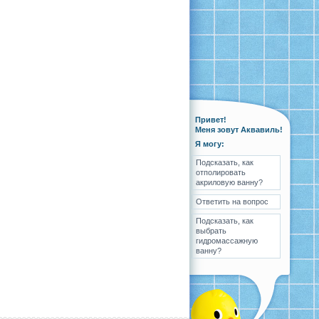
Привет!
Меня зовут Аквавиль!
Я могу:
Подсказать, как
отполировать
акриловую ванну?
Ответить на вопрос
Подсказать, как
выбрать
гидромассажную
ванну?