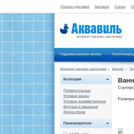
Оплата и доставка
Контакты
Статьи
У
интернет-магазин сантехники
Гидромассажные ванны
Полотенцес
Интернет-магазин сантехники
Каталог
Ги
Ванн
Категория
Сортиро
Прямоугольные
Угловые ванны
Размер
Угловые асимметричные
Круглые и овальные
Других форм
Производители