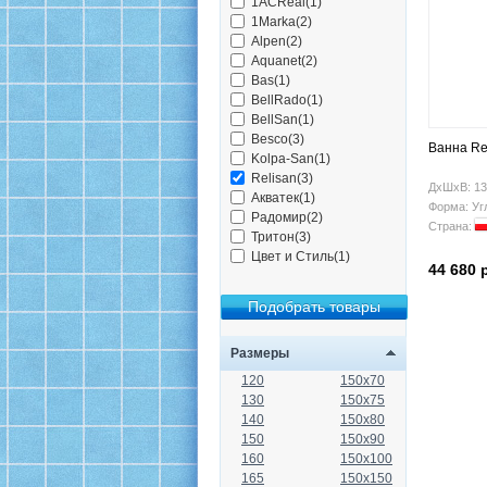
1ACReal(1)
1Marka(2)
Alpen(2)
Aquanet(2)
Bas(1)
BellRado(1)
BellSan(1)
Besco(3)
Ванна Re
Kolpa-San(1)
Relisan(3)
ДхШхВ: 13
Акватек(1)
Форма: Уг
Радомир(2)
Страна:
Тритон(3)
Цвет и Стиль(1)
44 680 
Размеры
120
150x70
130
150x75
140
150x80
150
150x90
160
150x100
165
150x150