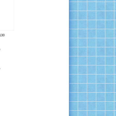
130
я
у