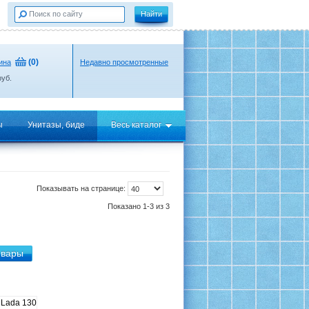
(
0
)
ина
Недавно просмотренные
уб.
ы
Унитазы, биде
Весь каталог
Показывать на странице:
Показано 1-3 из 3