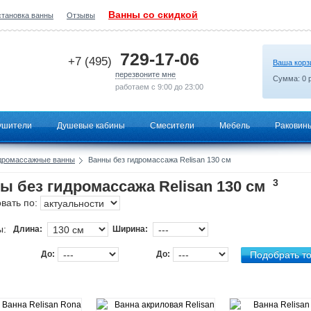
Ванны со скидкой
становка ванны
Отзывы
2026-07-09 12:26:06
729-17-06
+7 (495)
Ваша корз
перезвоните мне
Сумма:
0
р
работаем с 9:00 до 23:00
ушители
Душевые кабины
Смесители
Мебель
Раковин
дромассажные ванны
Ванны без гидромассажа Relisan 130 см
3
ы без гидромассажа Relisan 130 см
вать по:
ы:
Длина:
Ширина:
До:
До: