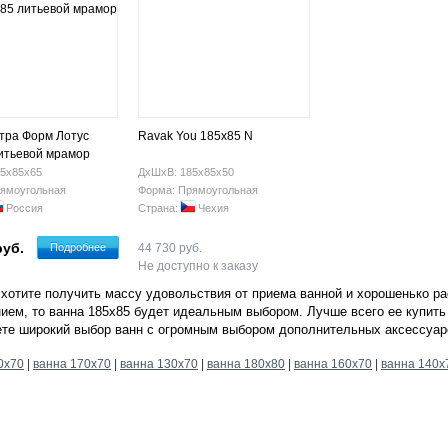
тра Форм Лотус
Ravak You 185х85 N
итьевой мрамор
5х85х65
ДхШхВ: 185х85х50
ямоугольная
Форма: Прямоугольная
Россия
Страна:
Чехия
руб.
Подробнее
44 730 руб.
Не доступно к заказу
хотите получить массу удовольствия от приема ванной и хорошенько р
ием, то ванна 185х85 будет идеальным выбором. Лучше всего ее купить
ете широкий выбор ванн с огромным выбором дополнительных аксессуар
0х70
|
ванна 170х70
|
ванна 130х70
|
ванна 180х80
|
ванна 160х70
|
ванна 140х