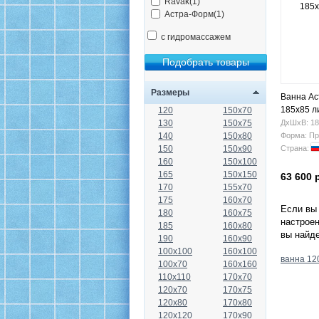
Ravak(1)
Астра-Форм(1)
с гидромассажем
Размеры
Ванна Ас
185х85 л
120
150x70
130
150x75
ДхШхВ: 18
140
150x80
Форма: Пр
150
150x90
Страна:
160
150x100
165
150x150
63 600 
170
155x70
175
160x70
Если вы 
180
160x75
настроен
185
160x80
вы найд
190
160x90
100x100
160x100
ванна 12
100x70
160x160
110x110
170x70
120x70
170x75
120x80
170x80
120x120
170x90