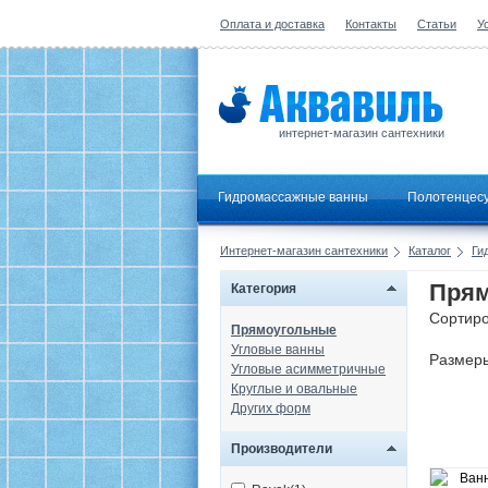
Оплата и доставка
Контакты
Статьи
У
интернет-магазин сантехники
Гидромассажные ванны
Полотенцес
Интернет-магазин сантехники
Каталог
Ги
Прям
Категория
Сортиро
Прямоугольные
Угловые ванны
Размер
Угловые асимметричные
Круглые и овальные
Других форм
Производители