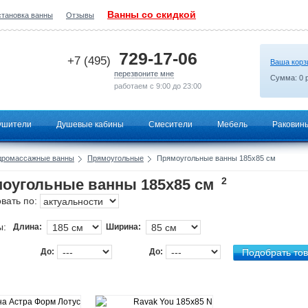
Ванны со скидкой
становка ванны
Отзывы
2026-07-03 01:14:27
729-17-06
+7 (495)
Ваша корз
перезвоните мне
Сумма:
0
р
работаем с 9:00 до 23:00
ушители
Душевые кабины
Смесители
Мебель
Раковин
дромассажные ванны
Прямоугольные
Прямоугольные ванны 185х85 см
2
оугольные ванны 185х85 см
вать по:
ы:
Длина:
Ширина:
До:
До: