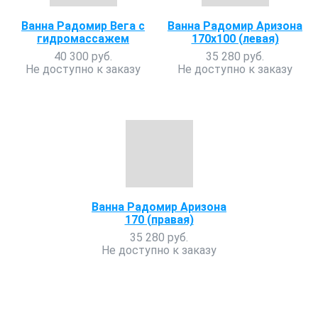
Ванна Радомир Вега с
Ванна Радомир Аризона
гидромассажем
170х100 (левая)
40 300 руб.
35 280 руб.
Не доступно к заказу
Не доступно к заказу
Ванна Радомир Аризона
170 (правая)
35 280 руб.
Не доступно к заказу