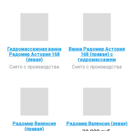
Гидромассажная ванна
Ванна Радомир Астория
Радомир Астория 168
168 (правая) с
(левая)
гидромассажем
Снято с производства
Снято с производства
Радомир Валенсия
Радомир Валенсия (левая)
(правая)