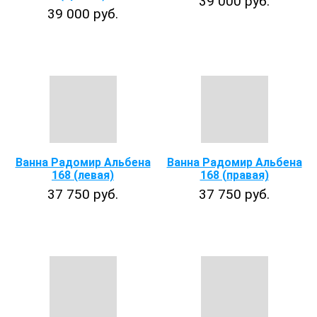
39 000 руб.
39 000 руб.
Ванна Радомир Альбена
Ванна Радомир Альбена
168 (левая)
168 (правая)
37 750 руб.
37 750 руб.