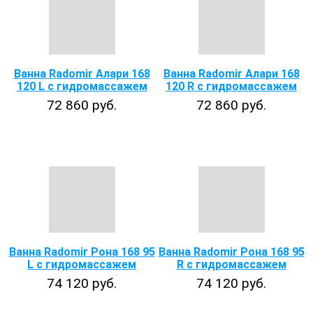
Ванна Radomir Алари 168
Ванна Radomir Алари 168
120 L с гидромассажем
120 R с гидромассажем
72 860 руб.
72 860 руб.
Ванна Radomir Рона 168 95
Ванна Radomir Рона 168 95
L с гидромассажем
R с гидромассажем
74 120 руб.
74 120 руб.