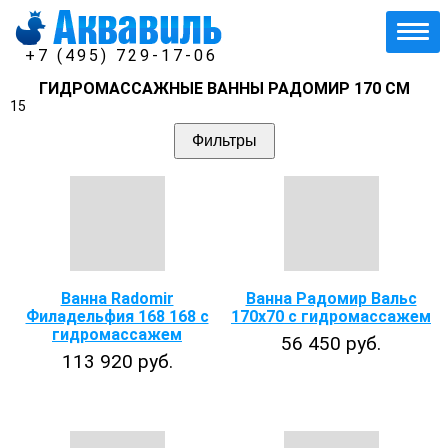
+7 (495) 729-17-06
ГИДРОМАССАЖНЫЕ ВАННЫ РАДОМИР 170 СМ
15
Фильтры
Ванна Radomir
Ванна Радомир Вальс
Филадельфия 168 168 с
170х70 с гидромассажем
гидромассажем
56 450 руб.
113 920 руб.