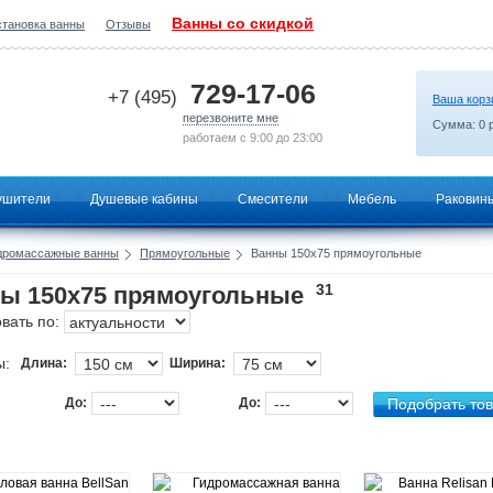
Ванны со скидкой
становка ванны
Отзывы
2026-07-15 03:00:40
729-17-06
+7 (495)
Ваша корз
перезвоните мне
Сумма:
0
р
работаем с 9:00 до 23:00
ушители
Душевые кабины
Смесители
Мебель
Раковин
дромассажные ванны
Прямоугольные
Ванны 150х75 прямоугольные
31
ы 150х75 прямоугольные
вать по:
ы:
Длина:
Ширина:
До:
До: