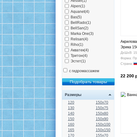
Aessel(1)
Alpen(1)
Aquanet(4)
Bas(5)
BellRado(1)
BellSan(2)
Marka One(3)
Relisan(4)
Акрилова
Riho(1)
Эрика 15
Акватек(4)
ДхШхВ: 15
Тритон(4)
Форма: Пр
Эстет(1)
Страна:
с гидромассажем
22 200 
Размеры
120
150x70
130
150x75
140
150x80
150
150x90
160
150x100
165
150x150
170
155x70