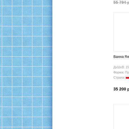
55 794 
Ванна Rel
ДхШхВ: 15
Форма: Пр
Страна:
35 200 