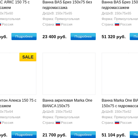
С АЯКС 150 75 с
Ванна BАS Бриз 150х75 без
Ванна BAS Бриз 150
ссажем
гидромассажа
гидромассажем
0х75х60
ДхШхВ: 150х75х65
ДхШхВ: 150х75х65
ямоугольная
Форма: Прямоугольная
Форма: Прямоугольна
Россия
Страна:
Россия
Страна:
Россия
руб.
23 400 руб.
51 320 руб.
Подробнее
Подробнее
По
итон Алекса 150 75 с
Ванна акриловая Marka One
Ванна Marka One B
ссажем
BIANCA 150x75
150x75 с гидромасс
0х75х64
ДхШхВ: 150х75х62
ДхШхВ: 150х75х62
ямоугольная
Форма: Прямоугольная
Форма: Прямоугольна
Россия
Страна:
Россия
Страна:
Россия
руб.
21 700 руб.
51 104 руб.
Подробнее
Подробнее
По