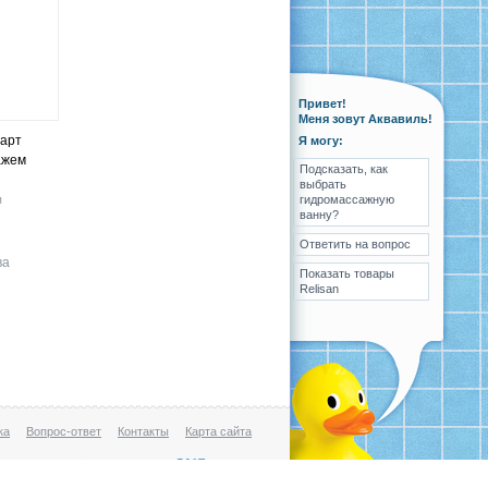
Привет!
Меня зовут Аквавиль!
дарт
Я могу:
ажем
Подсказать, как
выбрать
я
гидромассажную
ванну?
Ответить на вопрос
ва
Показать товары
Relisan
ка
Вопрос-ответ
Контакты
Карта сайта
Разработка
,
поддержка
и
продвижение сайта