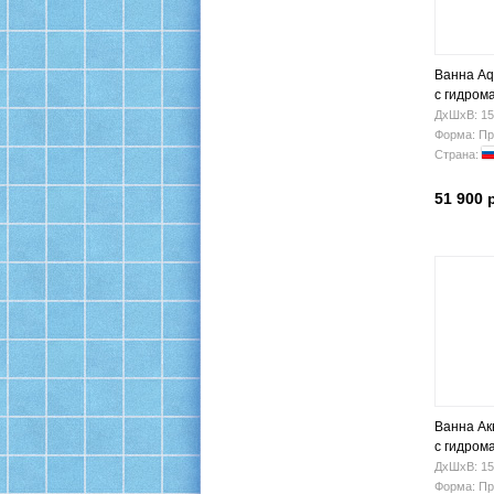
Ванна Aq
с гидром
ДхШхВ: 15
Форма: Пр
Страна:
51 900 
Ванна Ак
с гидром
ДхШхВ: 15
Форма: Пр