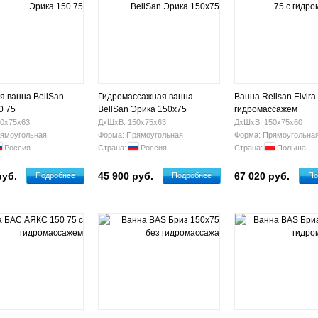
я ванна BellSan
Гидромассажная ванна
Ванна Relisan Elvira
0 75
BellSan Эрика 150x75
гидромассажем
0х75х63
ДхШхВ: 150х75х63
ДхШхВ: 150х75х60
ямоугольная
Форма: Прямоугольная
Форма: Прямоугольна
Россия
Страна:
Россия
Страна:
Польша
руб.
45 900 руб.
67 020 руб.
Подробнее
Подробнее
По