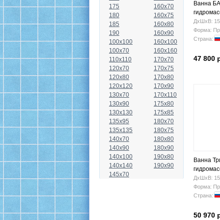
Ванна БА
175
160x70
гидрома
180
160x75
ДхШхВ: 15
185
160x80
Форма: Пр
190
160x90
Страна:
100x100
160x100
100x70
160x160
47 800 
110x110
170x70
120x70
170x75
120x80
170x80
120x120
170x90
130x70
170x110
130x90
175x80
130x130
175x85
135x95
180x70
135x135
180x75
140x70
180x80
140x90
180x90
140x100
190x80
Ванна Тр
140x140
190x90
гидрома
145x70
ДхШхВ: 15
Форма: Пр
Страна:
50 970 