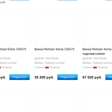
руб.
isan Elvira 150х75
Ванна Relisan Xenia 150x75
Ванна Relisan Xenia
гидромассажем
0х75х60
ДхШхВ: 150х75х60
ДхШхВ: 150х75х65
ямоугольная
Форма: Прямоугольная
Форма: Прямоугольна
Польша
Страна:
Польша
Страна:
Польша
руб.
35 200 руб.
67 020 руб.
Подробнее
Подробнее
По