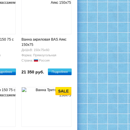
 150 75 с
Ванна акриловая BAS Аякс
150х75
ДхШхВ: 150х75х60
я
Форма: Прямоугольная
Страна:
Россия
21 350 руб.
дробнее
Подробнее