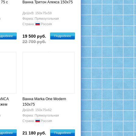
 75 с
Ванна Тритон Алекса 150х75
ДхШхВ: 150х75х59
я
Форма: Прямоугольная
Страна:
Россия
19 500 руб.
дробнее
Подробнее
22 700 руб.
IANCA
Ванна Marka One Modern
ажем
150x75
ДхШхВ: 150х75х62
я
Форма: Прямоугольная
Страна:
Россия
21 180 руб.
дробнее
Подробнее