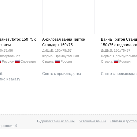
ванет Лотос 150 75 с
Акриловая ванна Тритон
Ванна Тритон Стан
ссажем
Стандарт 150х75
150x75 с гидромасс
0х75х56
ДхШхВ: 150х75х57
ДхШхВ: 150х75х57
ямоугольная
Форма: Прямоугольная
Форма: Прямоугольна
Россия-
Словения
Страна:
Россия
Страна:
Россия
б.
Снято с производства
Снято с производст
но к заказу
Гидромассажные ванны
Установка ванны
Оплата и достав
проспект, 9