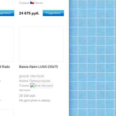
Страна:
Чехия
24 675 руб.
дробнее
Подробнее
ll Rado
Ванна Alpen LUNA 150x75
ДхШхВ: 150х75х56
я
Форма: Прямоугольная
Страна:
Австрия
29 100 руб.
у
Не доступно к заказу