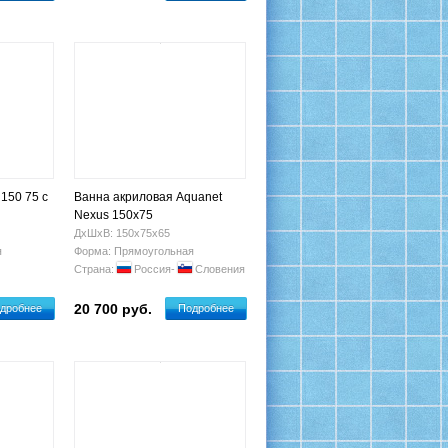
 150 75 с
Ванна акриловая Aquanet
Nexus 150x75
ДхШхВ: 150х75х65
я
Форма: Прямоугольная
Страна:
Россия-
Словения
20 700 руб.
дробнее
Подробнее