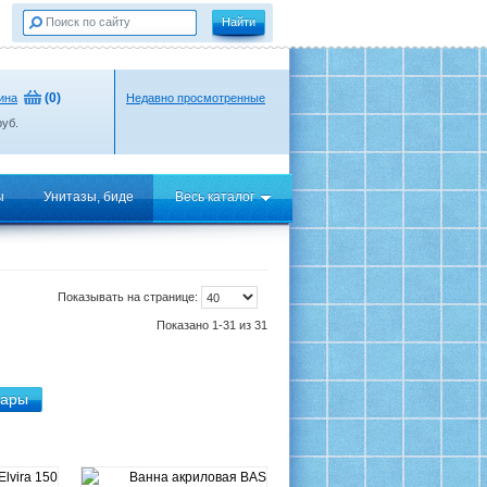
(
0
)
ина
Недавно просмотренные
уб.
ы
Унитазы, биде
Весь каталог
Показывать на странице:
Показано 1-31 из 31