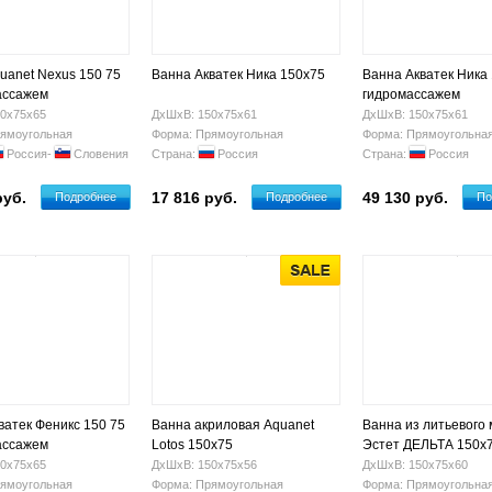
uanet Nexus 150 75
Ванна Акватек Ника 150х75
Ванна Акватек Ника 
ассажем
гидромассажем
0х75х65
ДхШхВ: 150х75х61
ДхШхВ: 150х75х61
ямоугольная
Форма: Прямоугольная
Форма: Прямоугольна
Россия-
Словения
Страна:
Россия
Страна:
Россия
руб.
17 816 руб.
49 130 руб.
Подробнее
Подробнее
По
ватек Феникс 150 75
Ванна акриловая Aquanet
Ванна из литьевого
ассажем
Lotos 150x75
Эстет ДЕЛЬТА 150х
фр-00000639
0х75х65
ДхШхВ: 150х75х56
ДхШхВ: 150х75х60
ямоугольная
Форма: Прямоугольная
Форма: Прямоугольна