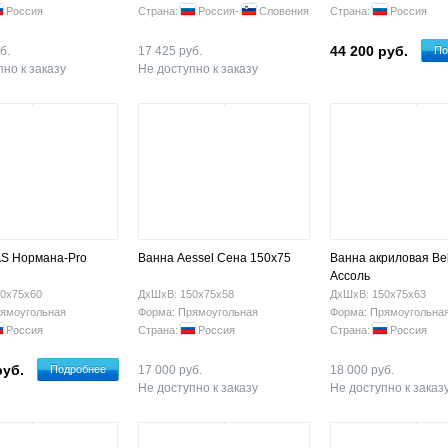
Россия
Страна:
Россия-
Словения
Страна:
Россия
44 200 руб.
б.
17 425 руб.
По
но к заказу
Не доступно к заказу
S Нормана-Pro
Ванна Aessel Сена 150х75
Ванна акриловая Be
Ассоль
0х75х60
ДхШхВ: 150х75х58
ДхШхВ: 150х75х63
ямоугольная
Форма: Прямоугольная
Форма: Прямоугольна
Россия
Страна:
Россия
Страна:
Россия
руб.
Подробнее
17 000 руб.
18 000 руб.
Не доступно к заказу
Не доступно к заказ