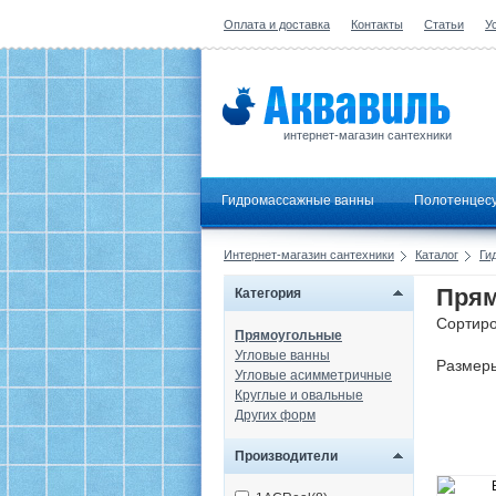
Оплата и доставка
Контакты
Статьи
У
интернет-магазин сантехники
Гидромассажные ванны
Полотенцес
Интернет-магазин сантехники
Каталог
Ги
Прям
Категория
Сортиро
Прямоугольные
Угловые ванны
Размер
Угловые асимметричные
Круглые и овальные
Других форм
Производители