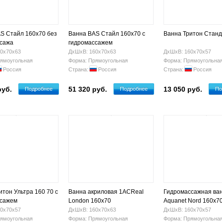
S Стайл 160х70 без
Ванна BAS Стайл 160х70 с
Ванна Тритон Станд
сажа
гидромассажем
0х70х63
ДхШхВ: 160х70х63
ДхШхВ: 160х70х57
ямоугольная
Форма: Прямоугольная
Форма: Прямоугольна
Россия
Страна:
Россия
Страна:
Россия
руб.
51 320 руб.
13 050 руб.
Подробнее
Подробнее
По
итон Ультра 160 70 с
Ванна акриловая 1ACReal
Гидромассажная ва
ссажем
London 160х70
Aquanet Nord 160x7
0х70х57
ДхШхВ: 160х70х63
ДхШхВ: 160х70х57
ямоугольная
Форма: Прямоугольная
Форма: Прямоугольна