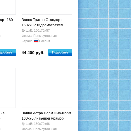
арт 160
Ванна Тритон Стандарт
160х70 с гидромассажем
ДхШхВ: 160х70х57
я
Форма: Прямоугольная
Страна:
Россия
44 400 руб.
дробнее
Подробнее
нна
Ванна Астра Форм Нью-Форм
0
160х70 литьевой мрамор
ДхШхВ: 160х70х66
я
Форма: Прямоугольная