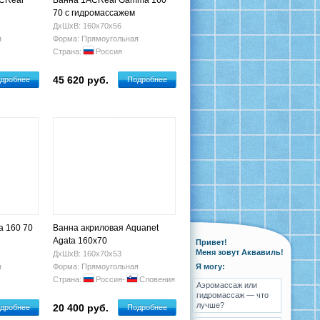
ACReal
Ванна 1ACReal Gamma 160
70 с гидромассажем
ДхШхВ: 160х70х56
я
Форма: Прямоугольная
Страна:
Россия
45 620 руб.
дробнее
Подробнее
a 160 70
Ванна акриловая Aquanet
Agata 160x70
Привет!
Меня зовут Аквавиль!
ДхШхВ: 160х70х53
я
Форма: Прямоугольная
Я могу:
Страна:
Россия-
Словения
Аэромассаж или
гидромассаж — что
лучше?
20 400 руб.
дробнее
Подробнее