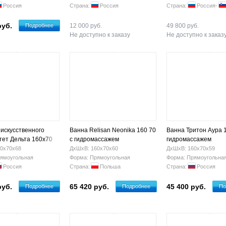
Россия
Страна:
Россия
Страна:
Россия-
руб.
Подробнее
12 000 руб.
49 800 руб.
Не доступно к заказу
Не доступно к заказ
 искусственного
Ванна Relisan Neonika 160 70
Ванна Тритон Аура 1
тет Дельта 160x70
с гидромассажем
гидромассажем
1221
0х70х68
ДхШхВ: 160х70х60
ДхШхВ: 160х70х59
ямоугольная
Форма: Прямоугольная
Форма: Прямоугольна
Россия
Страна:
Польша
Страна:
Россия
руб.
65 420 руб.
45 400 руб.
Подробнее
Подробнее
По