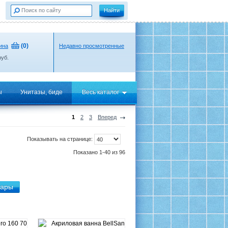
(
0
)
ина
Недавно просмотренные
уб.
ы
Унитазы, биде
Весь каталог
1
2
3
Вперед
Показывать на странице:
Показано 1-40 из 96