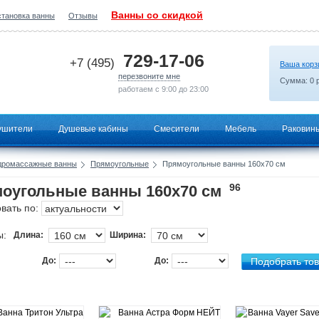
Ванны со скидкой
становка ванны
Отзывы
2026-08-03 00:25:57
729-17-06
+7 (495)
Ваша корз
перезвоните мне
Сумма:
0
р
работаем с 9:00 до 23:00
ушители
Душевые кабины
Смесители
Мебель
Раковин
дромассажные ванны
Прямоугольные
Прямоугольные ванны 160х70 см
96
оугольные ванны 160х70 см
вать по:
ы:
Длина:
Ширина:
До:
До: