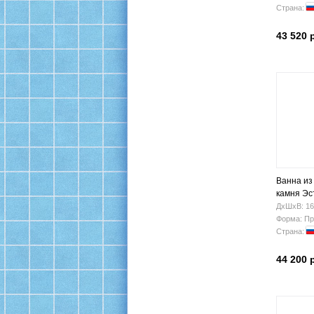
Страна:
43 520 
Ванна из
камня Эс
ФР-0000
ДхШхВ: 16
Форма: Пр
Страна:
44 200 