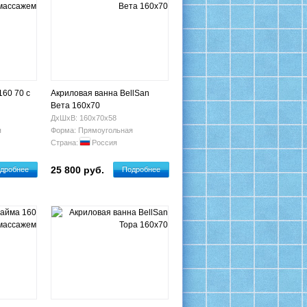
160 70 с
Акриловая ванна BellSan
Вета 160х70
ДхШхВ: 160х70х58
я
Форма: Прямоугольная
Страна:
Россия
25 800 руб.
дробнее
Подробнее