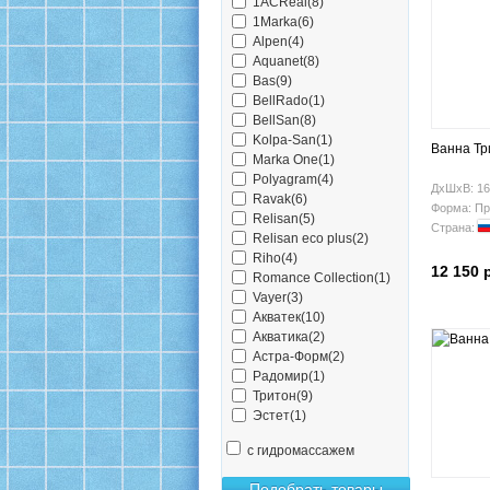
1ACReal(8)
1Marka(6)
Alpen(4)
Aquanet(8)
Bas(9)
BellRado(1)
BellSan(8)
Kolpa-San(1)
Ванна Тр
Marka One(1)
Polyagram(4)
ДхШхВ: 16
Ravak(6)
Форма: Пр
Relisan(5)
Страна:
Relisan eco plus(2)
Riho(4)
12 150 
Romance Collection(1)
Vayer(3)
Акватек(10)
Акватика(2)
Астра-Форм(2)
Радомир(1)
Тритон(9)
Эстет(1)
с гидромассажем