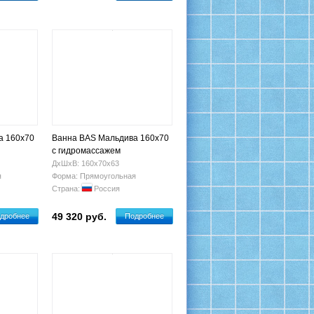
а 160х70
Ванна BAS Мальдива 160х70
с гидромассажем
ДхШхВ: 160х70х63
я
Форма: Прямоугольная
Страна:
Россия
49 320 руб.
дробнее
Подробнее