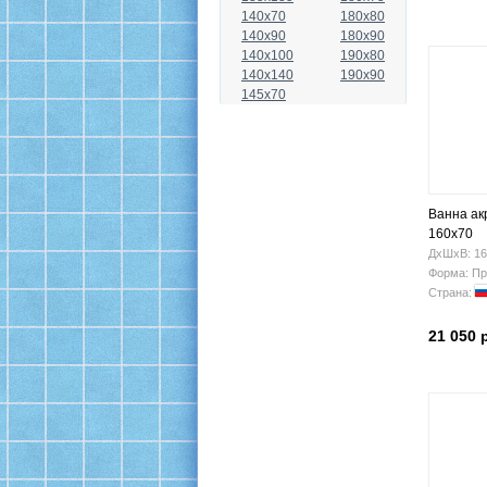
140x70
180x80
140x90
180x90
140x100
190x80
140x140
190x90
145x70
Ванна ак
160х70
ДхШхВ: 16
Форма: Пр
Страна:
21 050 