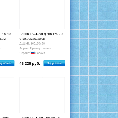
lus Мега
Ванна 1ACReal Дюна 160 70
ажем
с гидромассажем
ДхШхВ: 160х70х60
я
Форма: Прямоугольная
Страна:
Россия
46 220 руб.
дробнее
Подробнее