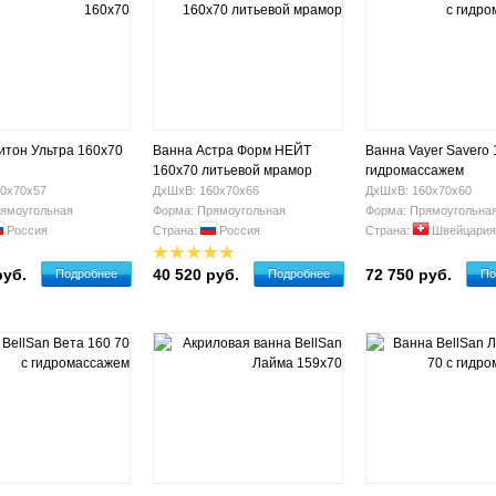
итон Ультра 160x70
Ванна Астра Форм НЕЙТ
Ванна Vayer Savero 
160х70 литьевой мрамор
гидромассажем
0х70х57
ДхШхВ: 160х70х66
ДхШхВ: 160х70х60
ямоугольная
Форма: Прямоугольная
Форма: Прямоугольна
Россия
Страна:
Россия
Страна:
Швейцария
руб.
40 520 руб.
72 750 руб.
Подробнее
Подробнее
По