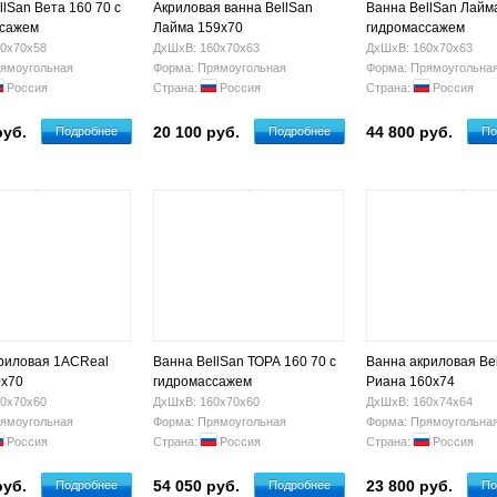
llSan Вета 160 70 с
Акриловая ванна BellSan
Ванна BellSan Лайма
ссажем
Лайма 159х70
гидромассажем
0х70х58
ДхШхВ: 160х70х63
ДхШхВ: 160х70х63
ямоугольная
Форма: Прямоугольная
Форма: Прямоугольна
Россия
Страна:
Россия
Страна:
Россия
руб.
20 100 руб.
44 800 руб.
Подробнее
Подробнее
По
риловая 1ACReal
Ванна BellSan ТОРА 160 70 с
Ванна акриловая Be
0x70
гидромассажем
Риана 160х74
0х70х60
ДхШхВ: 160х70х60
ДхШхВ: 160х74х64
ямоугольная
Форма: Прямоугольная
Форма: Прямоугольна
Россия
Страна:
Россия
Страна:
Россия
руб.
54 050 руб.
23 800 руб.
Подробнее
Подробнее
По