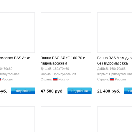
риловая BAS Аякс
Ванна БАС АЯКС 160 70 с
Ванна BAS Мальдив
гидромассажем
без гидромассажа
0х70х60
ДхШхВ: 160х70х60
ДхШхВ: 160х70х63
ямоугольная
Форма: Прямоугольная
Форма: Прямоугольна
Россия
Страна:
Россия
Страна:
Россия
руб.
47 500 руб.
21 400 руб.
Подробнее
Подробнее
По