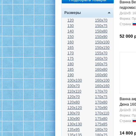
Ванна Be
гидрома
Размеры
ДхШхВ: 16
Форма: Пр
120
150x70
Страна:
130
150x75
140
150x80
52 000 
150
150x90
160
150x100
165
150x150
170
155x70
175
160x70
180
160x75
185
160x80
190
160x90
100x100
160x100
100x70
160x160
110x110
170x70
120x70
170x75
Ванна ак
120x80
170x80
Дюна 16
120x120
170x90
ДхШхВ: 16
130x70
170x110
Форма: Пр
130x90
175x80
Страна:
130x130
175x85
135x95
180x70
14 800 
135x135
180x75