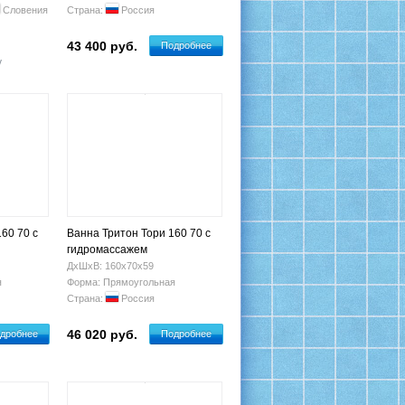
Словения
Страна:
Россия
43 400 руб.
Подробнее
у
60 70 с
Ванна Тритон Тори 160 70 с
гидромассажем
ДхШхВ: 160х70х59
я
Форма: Прямоугольная
Страна:
Россия
46 020 руб.
дробнее
Подробнее