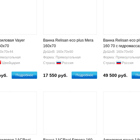
риловая Vayer
Ванна Relisan eco plus Мега
Ванна Relisan eco p
60x70
160х70
160 70 с гидромасс
0х70х44
ДхШхВ: 160х70х60
ДхШхВ: 160х70х60
ямоугольная
Форма: Прямоугольная
Форма: Прямоугольна
Швейцария
Страна:
Россия
Страна:
Россия
руб.
17 550 руб.
49 500 руб.
Подробнее
Подробнее
По