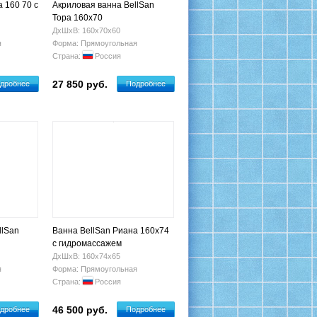
 160 70 с
Акриловая ванна BellSan
Тора 160х70
ДхШхВ: 160х70х60
я
Форма: Прямоугольная
Страна:
Россия
27 850 руб.
дробнее
Подробнее
llSan
Ванна BellSan Риана 160х74
с гидромассажем
ДхШхВ: 160х74х65
я
Форма: Прямоугольная
Страна:
Россия
46 500 руб.
дробнее
Подробнее