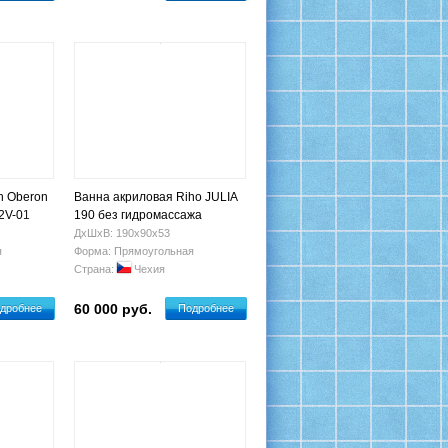
ch Oberon
Ванна акриловая Riho JULIA
2V-01
190 без гидромассажа
ДхШхВ: 190х90х53
я
Форма: Прямоугольная
Страна:
Чехия
60 000 руб.
дробнее
Подробнее