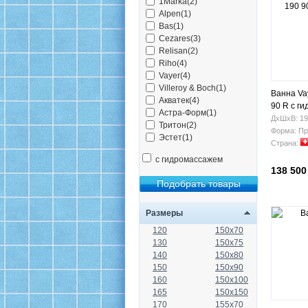
1Marka(2)
Alpen(1)
Bas(1)
Cezares(3)
Relisan(2)
Riho(4)
Vayer(4)
Villeroy & Boch(1)
Ванна Va
Акватек(4)
90 R с г
Астра-Форм(1)
ДхШхВ: 19
Тритон(2)
Форма: Пр
Эстет(1)
Страна:
с гидромассажем
138 500
Размеры
120
150x70
130
150x75
140
150x80
150
150x90
160
150x100
165
150x150
170
155x70