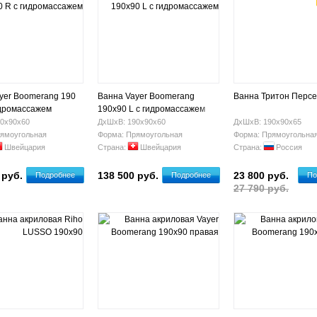
yer Boomerang 190
Ванна Vayer Boomerang
Ванна Тритон Персе
идромассажем
190х90 L с гидромассажем
0х90х60
ДхШхВ: 190х90х60
ДхШхВ: 190х90х65
ямоугольная
Форма: Прямоугольная
Форма: Прямоугольна
Швейцария
Страна:
Швейцария
Страна:
Россия
 руб.
138 500 руб.
23 800 руб.
Подробнее
Подробнее
По
27 790 руб.