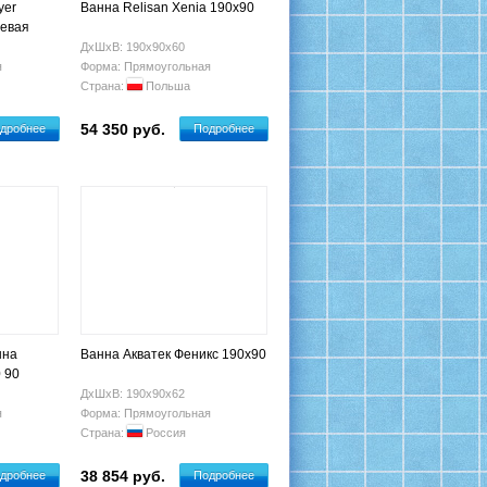
yer
Ванна Relisan Xenia 190x90
левая
ДхШхВ: 190х90х60
я
Форма: Прямоугольная
Страна:
Польша
54 350 руб.
дробнее
Подробнее
нна
Ванна Акватек Феникс 190х90
 90
ДхШхВ: 190х90х62
я
Форма: Прямоугольная
Страна:
Россия
38 854 руб.
дробнее
Подробнее