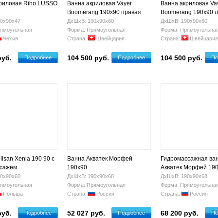
риловая Riho LUSSO
Ванна акриловая Vayer
Ванна акриловая Va
Boomerang 190x90 правая
Boomerang 190x90 
0х90х47
ДхШхВ: 190х90х60
ДхШхВ: 190х90х60
ямоугольная
Форма: Прямоугольная
Форма: Прямоугольна
Чехия
Страна:
Швейцария
Страна:
Швейцария
руб.
104 500 руб.
104 500 руб.
Подробнее
Подробнее
По
isan Xenia 190 90 с
Ванна Акватек Морфей
Гидромассажная ва
ссажем
190х90
Акватек Морфей 190
0х90х60
ДхШхВ: 190х90х68
ДхШхВ: 190х90х68
ямоугольная
Форма: Прямоугольная
Форма: Прямоугольна
Польша
Страна:
Россия
Страна:
Россия
руб.
52 027 руб.
68 200 руб.
Подробнее
Подробнее
По