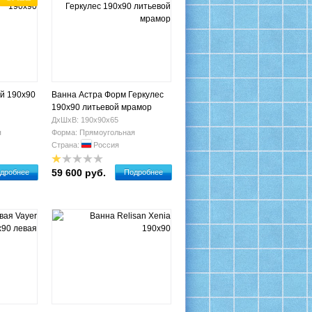
й 190х90
Ванна Астра Форм Геркулес
190х90 литьевой мрамор
ДхШхВ: 190х90х65
я
Форма: Прямоугольная
Страна:
Россия
59 600 руб.
дробнее
Подробнее