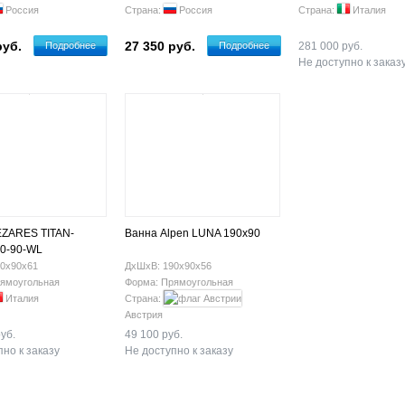
Россия
Страна:
Россия
Страна:
Италия
руб.
27 350 руб.
Подробнее
Подробнее
281 000 руб.
Не доступно к заказ
EZARES TITAN-
Ванна Alpen LUNA 190x90
0-90-WL
0х90х61
ДхШхВ: 190х90х56
ямоугольная
Форма: Прямоугольная
Италия
Страна:
Австрия
уб.
49 100 руб.
но к заказу
Не доступно к заказу