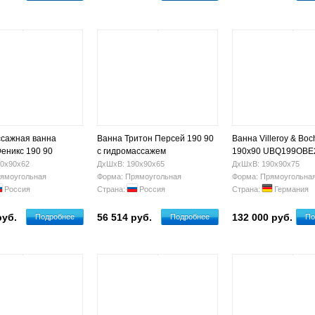
сажная ванна
Ванна Тритон Персей 190 90
Ванна Villeroy & Bo
Феникс 190 90
с гидромассажем
190x90 UBQ199OBE
0х90х62
ДхШхВ: 190х90х65
ДхШхВ: 190х90х75
ямоугольная
Форма: Прямоугольная
Форма: Прямоугольна
Россия
Страна:
Россия
Страна:
Германия
руб.
56 514 руб.
132 000 руб.
Подробнее
Подробнее
По