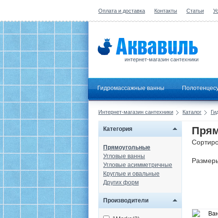
Оплата и доставка
Контакты
Статьи
У
интернет-магазин сантехники
Гидромассажные ванны
Полотенцес
Интернет-магазин сантехники
Каталог
Ги
Прям
Категория
Сортиро
Прямоугольные
Угловые ванны
Размер
Угловые асимметричные
Круглые и овальные
Других форм
Производители