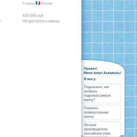
Страна:
Италия
403 000 руб.
у
Не доступно к заказу
Привет!
Меня зовут Аквавиль!
Я могу:
Подсказать, как
выбрать
гидромассажную
ванну?
Показать
прямоугольные
ванны
Лучшие
производители
российских ванн