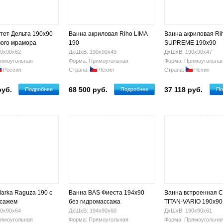
тет Дельта 190х90
Ванна акриловая Riho LIMA
Ванна акриловая Ri
вого мрамора
190
SUPREME 190x90
1684
0х90х62
ДхШхВ: 190х90х49
ДхШхВ: 190х90х47
ямоугольная
Форма: Прямоугольная
Форма: Прямоугольна
Россия
Страна:
Чехия
Страна:
Чехия
руб.
68 500 руб.
37 118 руб.
Подробнее
Подробнее
По
arka Raguza 190 с
Ванна BAS Фиеста 194х90
Ванна встроенная 
ссажем
без гидромассажа
TITAN-VARIO 190х90
искусственный каме
0х90х64
ДхШхВ: 194х90х60
ДхШхВ: 190х90х61
ямоугольная
Форма: Прямоугольная
Форма: Прямоугольна