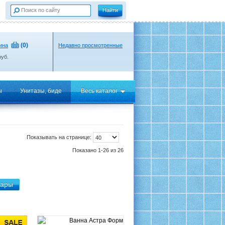
(
0
)
ина
Недавно просмотренные
уб.
ы
Унитазы, биде
Весь каталог
Показывать на странице:
Показано 1-26 из 26