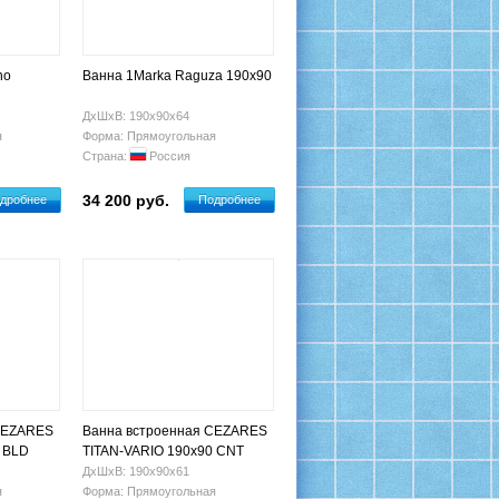
ho
Ванна 1Marka Raguza 190x90
ДхШхВ: 190х90х64
я
Форма: Прямоугольная
Страна:
Россия
34 200 руб.
дробнее
Подробнее
CEZARES
Ванна встроенная CEZARES
 BLD
TITAN-VARIO 190х90 CNT
нь
ДхШхВ: 190х90х61
я
Форма: Прямоугольная