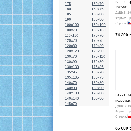
Ванна ак
175
160x70
190x90
180
160x75
ДхШхВ: 19
185
160x80
Форма: Пр
190
160x90
Страна:
100x100
160x100
100x70
160x160
74 200 
110x110
170x70
120x70
170x75
120x80
170x80
120x120
170x90
130x70
170x110
130x90
175x80
130x130
175x85
135x95
180x70
135x135
180x75
140x70
180x80
140x90
180x90
140x100
190x80
Ванна Rel
140x140
190x90
гидрома
145x70
ДхШхВ: 19
Форма: Пр
Страна:
86 600 