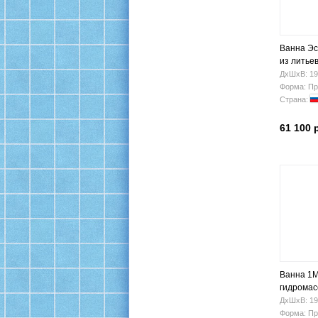
Ванна Эс
из литье
ФР-0000
ДхШхВ: 19
Форма: Пр
Страна:
61 100 
Ванна 1M
гидрома
ДхШхВ: 19
Форма: Пр