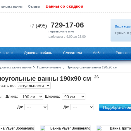
Ванны со скидкой
становка ванны
Отзывы
2026-06-26 10:43:40
729-17-06
+7 (495)
Ваша корз
перезвоните мне
Сумма:
0
р
работаем с 9:00 до 23:00
ушители
Душевые кабины
Смесители
Мебель
Раковин
дромассажные ванны
Прямоугольные
Прямоугольные ванны 190х90 см
26
оугольные ванны 190х90 см
вать по:
ы:
Длина:
Ширина:
До:
До: