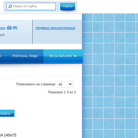
(
0
)
ина
Недавно просмотренные
уб.
ы
Унитазы, биде
Весь каталог
Показывать на странице:
Показано 1-3 из 3