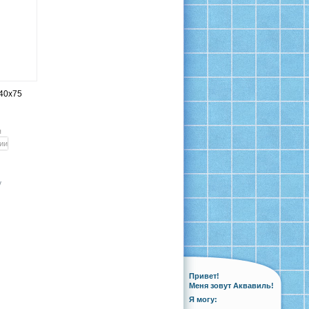
40x75
я
у
Привет!
Меня зовут Аквавиль!
Я могу: