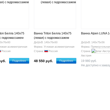
iton Белла 140х75
Ванна Triton Белла 140х75
Ванна Alpen LUNA 1
 с гидромассажем
(левая) с гидромассажем
0х76х60
ДхШхВ: 140х76х60
ДхШхВ: 140х75х56
ловая асимметричная
Форма: Угловая асимметричная
Форма: Прямоугольна
Россия
Страна:
Россия
Страна:
Австрия
руб.
48 550 руб.
Подробнее
Подробнее
19 980 руб.
Не доступно к заказ