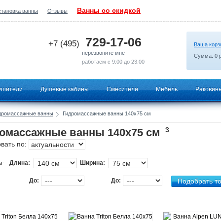
Ванны со скидкой
становка ванны
Отзывы
2026-07-05 23:10:42
729-17-06
+7 (495)
Ваша корз
перезвоните мне
Сумма:
0
р
работаем с 9:00 до 23:00
ушители
Душевые кабины
Смесители
Мебель
Раковин
дромассажные ванны
Гидромассажные ванны 140х75 см
3
омассажные ванны 140х75 см
вать по:
ы:
Длина:
Ширина:
До:
До: