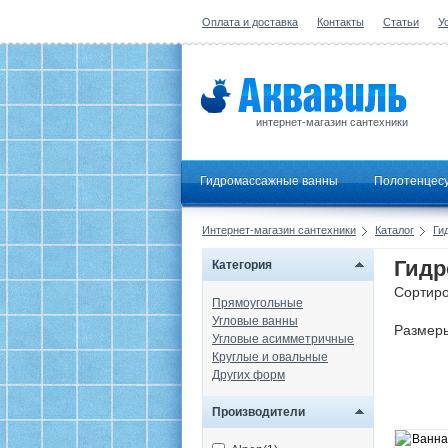
Оплата и доставка
Контакты
Статьи
У
интернет-магазин сантехники
Гидромассажные ванны
Полотенцес
Интернет-магазин сантехники
Каталог
Ги
Гидр
Категория
Сортиро
Прямоугольные
Угловые ванны
Размер
Угловые асимметричные
Круглые и овальные
Других форм
Производители