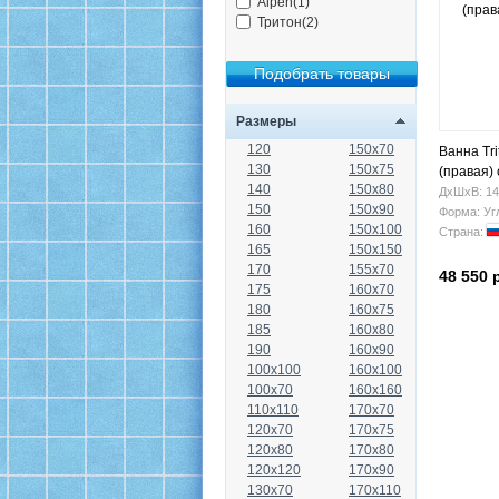
Alpen(1)
Тритон(2)
Размеры
120
150x70
Ванна Tr
130
150x75
(правая)
140
150x80
ДхШхВ: 14
150
150x90
Форма: Уг
160
150x100
Страна:
165
150x150
170
155x70
48 550 
175
160x70
180
160x75
185
160x80
190
160x90
100x100
160x100
100x70
160x160
110x110
170x70
120x70
170x75
120x80
170x80
120x120
170x90
130x70
170x110