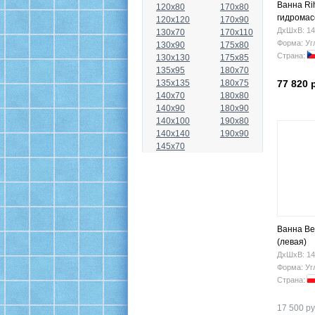
Ванна Ri
120x80
170x80
гидрома
120x120
170x90
ДхШхВ: 14
130x70
170x110
Форма: Уг
130x90
175x80
Страна:
130x130
175x85
135x95
180x70
135x135
180x75
77 820 
140x70
180x80
140x90
180x90
140x100
190x80
140x140
190x90
145x70
Ванна Be
(левая)
ДхШхВ: 14
Форма: Уг
Страна:
17 500 ру