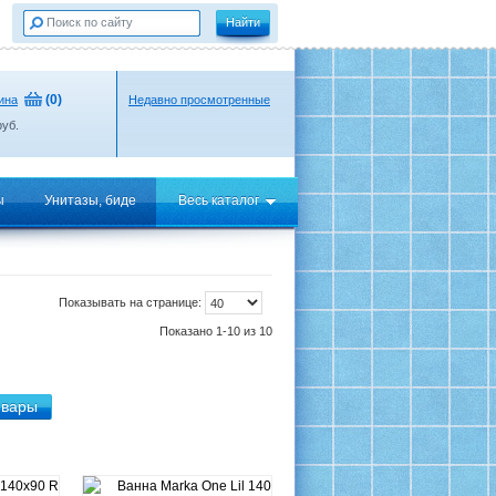
(
0
)
ина
Недавно просмотренные
уб.
ы
Унитазы, биде
Весь каталог
Показывать на странице:
Показано 1-10 из 10