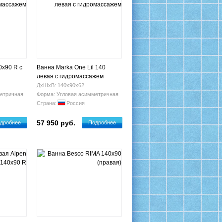
0x90 R с
Ванна Marka One Lil 140
левая с гидромассажем
ДхШхВ: 140х90х62
етричная
Форма: Угловая асимметричная
Страна:
Россия
57 950 руб.
дробнее
Подробнее