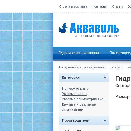
Оплата и доставка
Контакты
Статьи
У
интернет-магазин сантехники
Гидромассажные ванны
Полотенцес
Интернет-магазин сантехники
Каталог
Ги
Гидр
Категория
Сортиро
Прямоугольные
Угловые ванны
Размер
Угловые асимметричные
Круглые и овальные
Других форм
Производители