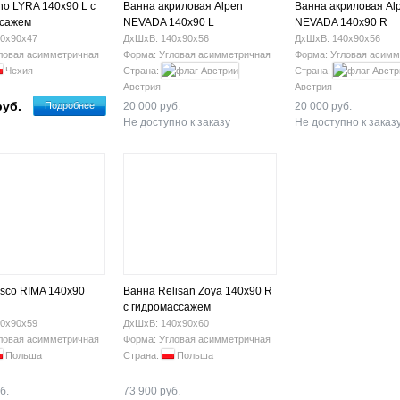
ho LYRA 140x90 L с
Ванна акриловая Alpen
Ванна акриловая Al
ссажем
NEVADA 140x90 L
NEVADA 140х90 R
0х90х47
ДхШхВ: 140х90х56
ДхШхВ: 140х90х56
ловая асимметричная
Форма: Угловая асимметричная
Форма: Угловая асимм
Чехия
Страна:
Страна:
Австрия
Австрия
руб.
Подробнее
20 000 руб.
20 000 руб.
Не доступно к заказу
Не доступно к заказ
sco RIMA 140х90
Ванна Relisan Zoya 140x90 R
с гидромассажем
0х90х59
ДхШхВ: 140х90х60
ловая асимметричная
Форма: Угловая асимметричная
Польша
Страна:
Польша
б.
73 900 руб.