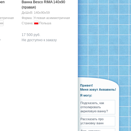
pen
Ванна Besco RIMA 140х90
(правая)
ДхШхВ: 140х90х59
етричная
Форма: Угловая асимметричная
Страна:
Польша
17 500 руб.
у
Не доступно к заказу
Привет!
Меня зовут Аквавиль!
Я могу:
Подсказать, как
отполировать
акриловую ванну?
Рассказать про
установку ванн