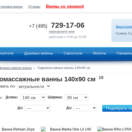
Ванны со скидкой
становка ванны
Отзывы
2026-06-25 18:34:07
729-17-06
+7 (495)
Ваша корз
перезвоните мне
Сумма:
0
р
работаем с 9:00 до 23:00
ушители
Душевые кабины
Смесители
Мебель
Раковин
дромассажные ванны
Гидромассажные ванны 140х90 см
10
омассажные ванны 140х90 см
вать по:
ы:
Длина:
Ширина:
До:
До: