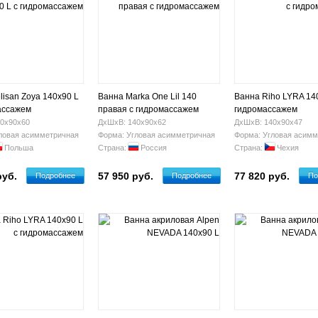
lisan Zoya 140x90 L
Ванна Marka One Lil 140
Ванна Riho LYRA 14
ассажем
правая с гидромассажем
гидромассажем
0х90х60
ДхШхВ: 140х90х62
ДхШхВ: 140х90х47
ловая асимметричная
Форма: Угловая асимметричная
Форма: Угловая асимм
Польша
Страна:
Россия
Страна:
Чехия
руб.
57 950 руб.
77 820 руб.
Подробнее
Подробнее
По