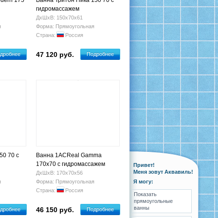
dern 175
Ванна Тритон Ника 150 70 с
гидромассажем
ДхШхВ: 150х70х61
я
Форма: Прямоугольная
Страна:
Россия
47 120 руб.
дробнее
Подробнее
50 70 с
Ванна 1ACReal Gamma
170х70 с гидромассажем
Привет!
Меня зовут Аквавиль!
ДхШхВ: 170х70х56
я
Форма: Прямоугольная
Я могу:
Страна:
Россия
Показать
прямоугольные
ванны
46 150 руб.
дробнее
Подробнее