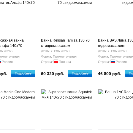
сажная ванна
Ванна Relisan Tamiza 130 70
Ванна BAS Лима 130
Альфа 140x70
с гидромассажем
гидромассажем
0х70х66
ДхШхВ: 130х70х60
ДхШхВ: 130х70х60
ямоугольная
Форма: Прямоугольная
Форма: Прямоугольна
Россия
Страна:
Польша
Страна:
Россия
руб.
60 320 руб.
46 800 руб.
Подробнее
Подробнее
По