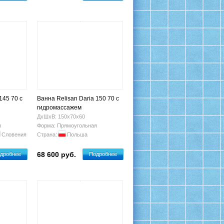
145 70 с
Ванна Relisan Daria 150 70 с
гидромассажем
ДхШхВ: 150х70х60
я
Форма: Прямоугольная
Словения
Страна:
Польша
68 600 руб.
дробнее
Подробнее