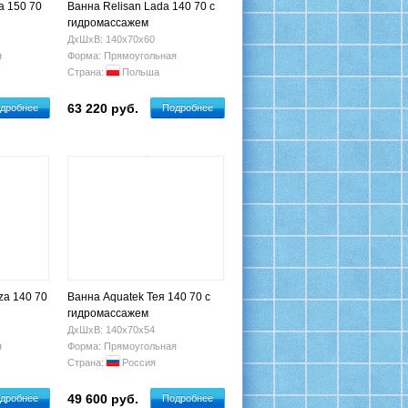
а 150 70
Ванна Relisan Lada 140 70 с
гидромассажем
ДхШхВ: 140х70х60
я
Форма: Прямоугольная
Страна:
Польша
63 220 руб.
дробнее
Подробнее
za 140 70
Ванна Aquatek Тея 140 70 с
гидромассажем
ДхШхВ: 140х70х54
я
Форма: Прямоугольная
Страна:
Россия
49 600 руб.
дробнее
Подробнее