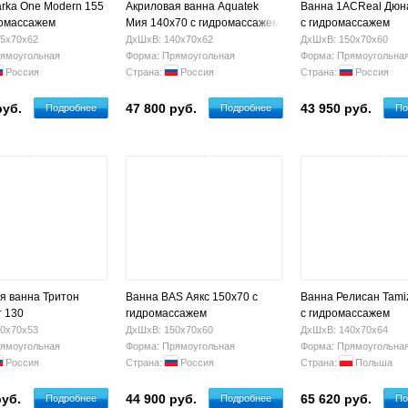
rka One Modern 155
Акриловая ванна Aquatek
Ванна 1ACReal Дюн
ромассажем
Мия 140x70 с гидромассажем
с гидромассажем
5х70х62
ДхШхВ: 140х70х62
ДхШхВ: 150х70х60
ямоугольная
Форма: Прямоугольная
Форма: Прямоугольна
Россия
Страна:
Россия
Страна:
Россия
руб.
47 800 руб.
43 950 руб.
Подробнее
Подробнее
По
я ванна Тритон
Ванна BAS Аякс 150x70 с
Ванна Релисан Tami
 130
гидромассажем
с гидромассажем
0х70х53
ДхШхВ: 150х70х60
ДхШхВ: 140х70х64
ямоугольная
Форма: Прямоугольная
Форма: Прямоугольна
Россия
Страна:
Россия
Страна:
Польша
руб.
44 900 руб.
65 620 руб.
Подробнее
Подробнее
По