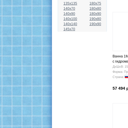
135x135
180x75
140x70
180x80
140x90
180x90
140x100
190x80
140x140
190x90
145x70
Ванна 1M
с гидром
ДхШхВ: 15
Форма: Пр
Страна:
57 494 