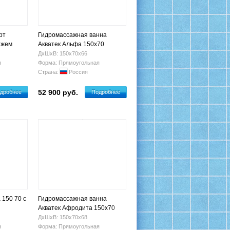
рт
Гидромассажная ванна
ажем
Акватек Альфа 150x70
ДхШхВ: 150х70х66
я
Форма: Прямоугольная
Страна:
Россия
52 900 руб.
дробнее
Подробнее
 150 70 с
Гидромассажная ванна
Акватек Афродита 150x70
ДхШхВ: 150х70х68
я
Форма: Прямоугольная