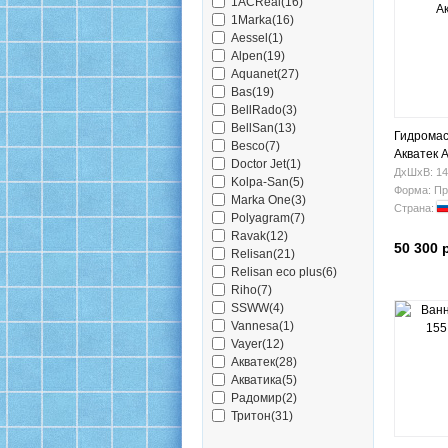
1ACReal(16)
1Marka(16)
Aessel(1)
Alpen(19)
Aquanet(27)
Bas(19)
BellRado(3)
BellSan(13)
Гидромас
Besco(7)
Акватек 
Doctor Jet(1)
ДхШхВ: 14
Kolpa-San(5)
Форма: Пр
Marka One(3)
Страна:
Polyagram(7)
Ravak(12)
50 300 
Relisan(21)
Relisan eco plus(6)
Riho(7)
SSWW(4)
Vannesa(1)
Vayer(12)
Акватек(28)
Акватика(5)
Радомир(2)
Тритон(31)