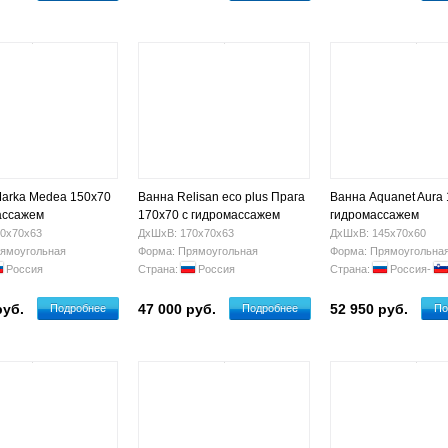
arka Medea 150x70
Ванна Relisan eco plus Прага
Ванна Aquanet Aura 
ассажем
170х70 с гидромассажем
гидромассажем
0х70х63
ДхШхВ: 170х70х63
ДхШхВ: 145х70х60
ямоугольная
Форма: Прямоугольная
Форма: Прямоугольна
Россия
Страна:
Россия
Страна:
Россия-
руб.
47 000 руб.
52 950 руб.
Подробнее
Подробнее
По