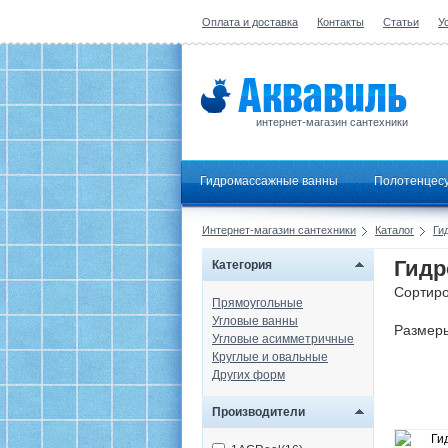
Оплата и доставка
Контакты
Статьи
У
интернет-магазин сантехники
Гидромассажные ванны
Полотенцес
Интернет-магазин сантехники
Каталог
Ги
Гидр
Категория
Сортиро
Прямоугольные
Угловые ванны
Размер
Угловые асимметричные
Круглые и овальные
Других форм
Производители