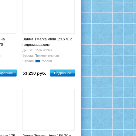
нна
Ванна 1Marka Viola 150х70 с
70
гидромассажем
ДхШхВ: 150х70х60
я
Форма: Прямоугольная
Страна:
Россия
53 250 руб.
дробнее
Подробнее