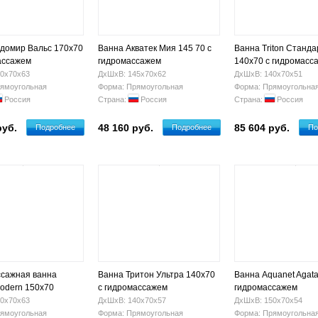
домир Вальс 170х70
Ванна Акватек Мия 145 70 с
Ванна Triton Станда
ассажем
гидромассажем
140х70 с гидромасс
0х70х63
ДхШхВ: 145х70х62
ДхШхВ: 140х70х51
ямоугольная
Форма: Прямоугольная
Форма: Прямоугольна
Россия
Страна:
Россия
Страна:
Россия
руб.
48 160 руб.
85 604 руб.
Подробнее
Подробнее
По
сажная ванна
Ванна Тритон Ультра 140х70
Ванна Aquanet Agata
odern 150x70
с гидромассажем
гидромассажем
0х70х63
ДхШхВ: 140х70х57
ДхШхВ: 150х70х54
ямоугольная
Форма: Прямоугольная
Форма: Прямоугольна