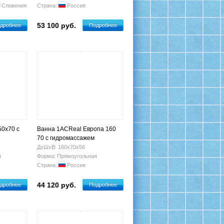
Словения
Страна:
Россия
53 100 руб.
дробнее
Подробнее
50х70 с
Ванна 1ACReal Европа 160
70 с гидромассажем
ДхШхВ: 160х70х56
я
Форма: Прямоугольная
Страна:
Россия
44 120 руб.
дробнее
Подробнее