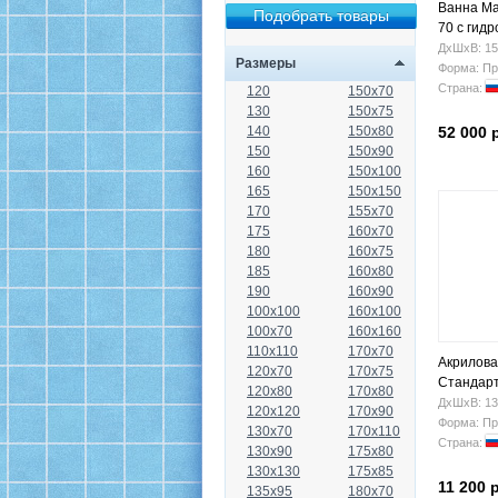
Ванна Ma
70 с гид
ДхШхВ: 15
Размеры
Форма: Пр
Страна:
120
150x70
130
150x75
140
150x80
52 000 
150
150x90
160
150x100
165
150x150
170
155x70
175
160x70
180
160x75
185
160x80
190
160x90
100x100
160x100
100x70
160x160
110x110
170x70
Акрилова
120x70
170x75
Стандарт
120x80
170x80
ДхШхВ: 13
120x120
170x90
Форма: Пр
130x70
170x110
Страна:
130x90
175x80
130x130
175x85
11 200 
135x95
180x70