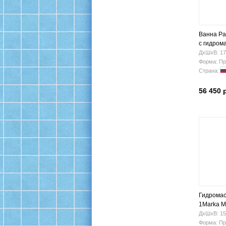
Ванна Ра
с гидром
ДхШхВ: 17
Форма: Пр
Страна:
56 450 
Гидромас
1Marka M
ДхШхВ: 15
Форма: Пр