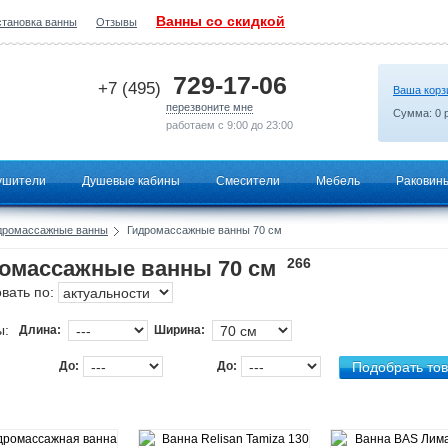
Ванны со скидкой
становка ванны
Отзывы
2026-07-09 08:33:07
729-17-06
+7 (495)
Ваша корз
перезвоните мне
Сумма:
0
р
работаем с 9:00 до 23:00
ушители
Душевые кабины
Смесители
Мебель
Раковин
дромассажные ванны
Гидромассажные ванны 70 см
266
омассажные ванны 70 см
вать по:
ы:
Длина:
Ширина:
До:
До: