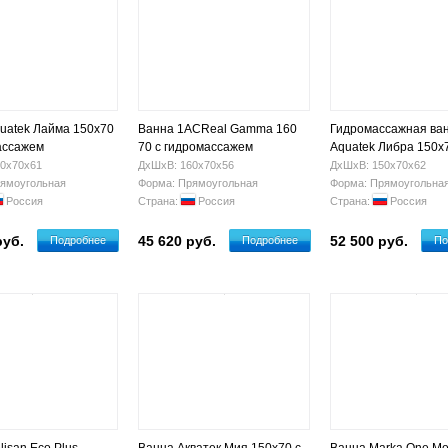
uatek Лайма 150x70
Ванна 1ACReal Gamma 160
Гидромассажная ва
ассажем
70 с гидромассажем
Aquatek Либра 150x
0х70х61
ДхШхВ: 160х70х56
ДхШхВ: 150х70х62
ямоугольная
Форма: Прямоугольная
Форма: Прямоугольна
Россия
Страна:
Россия
Страна:
Россия
руб.
45 620 руб.
52 500 руб.
Подробнее
Подробнее
По