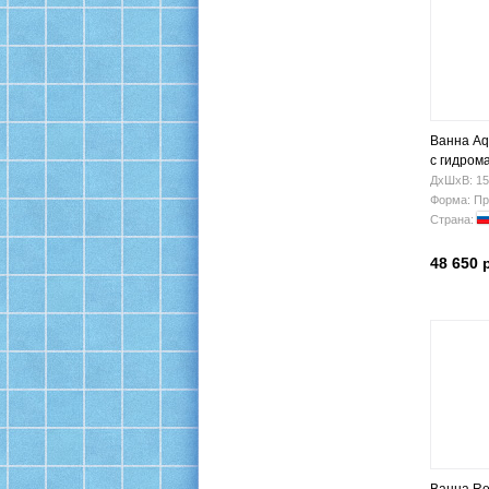
Ванна Aq
с гидром
ДхШхВ: 15
Форма: Пр
Страна:
48 650 