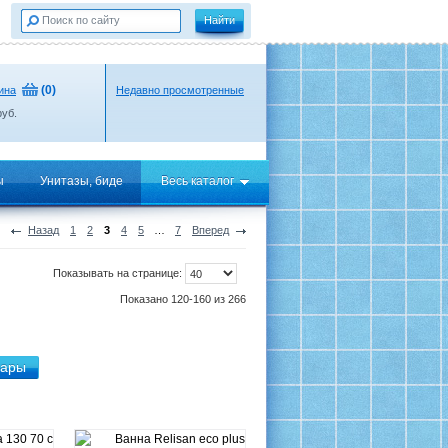
(
0
)
ина
Недавно просмотренные
уб.
ы
Унитазы, биде
Весь каталог
Назад
1
2
3
4
5
…
7
Вперед
Показывать на странице:
Показано 120-160 из 266