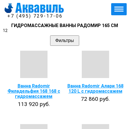
+7 (495) 729-17-06
ГИДРОМАССАЖНЫЕ ВАННЫ РАДОМИР 165 СМ
12
Фильтры
Ванна Radomir
Ванна Radomir Алари 168
Филадельфия 168 168 с
120 L с гидромассажем
гидромассажем
72 860 руб.
113 920 руб.