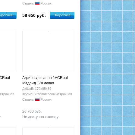
Страна:
Россия
58 650 руб.
дробнее
Подробнее
ACReal
Акриловая ванна 1ACReal
Мадрид 170 левая
ДхШхВ: 170х95х59
етричная
Форма: Угловая асимметричная
Страна:
Россия
26 700 руб.
у
Не доступно к заказу