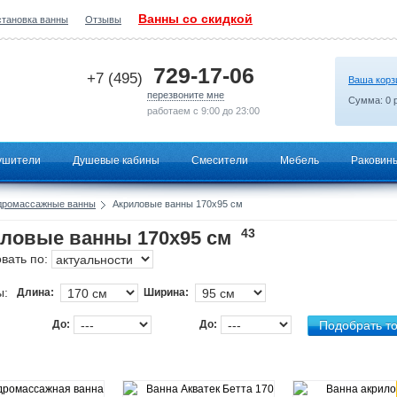
Ванны со скидкой
становка ванны
Отзывы
2026-07-02 23:42:35
729-17-06
+7 (495)
Ваша корз
перезвоните мне
Сумма:
0
р
работаем с 9:00 до 23:00
ушители
Душевые кабины
Смесители
Мебель
Раковин
дромассажные ванны
Акриловые ванны 170х95 см
43
ловые ванны 170х95 см
вать по:
ы:
Длина:
Ширина:
До:
До: