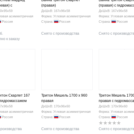
ACReal Мадрид
Ванна Тритон Скарлет
Ванна Тритон Скарл
евая) с
(правая)
(правая) с гидрома
ссажем
0х95х59
ДхШхВ: 167х96х58
ДхШхВ: 167х96х58
ловая асимметричная
Форма: Угловая асимметричная
Форма: Угловая асимм
Россия
Страна:
Россия
Страна:
Россия
б.
Снято с производства
Снято с производст
но к заказу
итон Скарлет 167
Тритон Мишель 1700 х 960
Тритон Мишель 1700
с гидромассажем
правая
правая с гидромасс
7х96х58
ДхШхВ: 170х96х60
ДхШхВ: 170х96х60
ловая асимметричная
Форма: Угловая асимметричная
Форма: Угловая асимм
Россия
Страна:
Россия
Страна:
Россия
производства
Снято с производства
Снято с производст