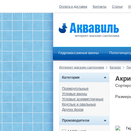
Оплата и доставка
Контакты
Статьи
У
интернет-магазин сантехники
Гидромассажные ванны
Полотенцес
Интернет-магазин сантехники
Каталог
Ги
Акри
Категория
Сортиро
Прямоугольные
Угловые ванны
Размер
Угловые асимметричные
Круглые и овальные
Других форм
Производители