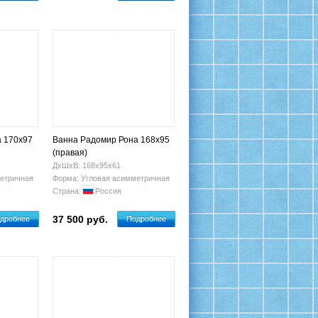
а 170х97
Ванна Радомир Рона 168x95
(правая)
ДхШхВ: 168х95х61
етричная
Форма: Угловая асимметричная
Страна:
Россия
37 500 руб.
дробнее
Подробнее