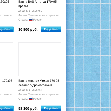
170х95
Ванна BAS Антигуа 170х95
правая
ДхШхВ: 170х95х59
етричная
Форма: Угловая асимметричная
Страна:
Россия
30 800 руб.
дробнее
Подробнее
я 170х95
Ванна Акватек Медея 170 95
левая с гидромассажем
ДхШхВ: 170х95х64
етричная
Форма: Угловая асимметричная
Страна:
Россия
58 300 руб.
дробнее
Подробнее