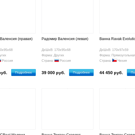
Валенсия (правая)
Радомир Валенсия (левая)
Ванна Ravak Evoluti
0х95х68
ДхШхВ: 170х95х68
ДхШхВ: 170х97х59
угих
Форма: Других
Форма: Прямоугольна
Россия
Страна:
Россия
Страна:
Чехия
руб.
39 000 руб.
44 450 руб.
Подробнее
Подробнее
По