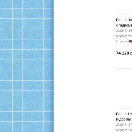
Ванна Ra
с гидром
ДхШхВ: 16
Форма: Уг
Страна:
74 120 
Ванна 1M
гидрома
ДхШхВ: 17
Форма: Пр