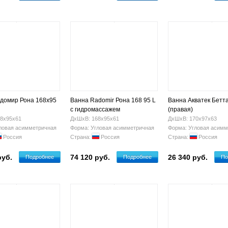
домир Рона 168x95
Ванна Radomir Рона 168 95 L
Ванна Акватек Бетт
с гидромассажем
(правая)
8х95х61
ДхШхВ: 168х95х61
ДхШхВ: 170х97х63
ловая асимметричная
Форма: Угловая асимметричная
Форма: Угловая асимм
Россия
Страна:
Россия
Страна:
Россия
руб.
74 120 руб.
26 340 руб.
Подробнее
Подробнее
По