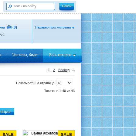
(
0
)
ина
Недавно просмотренные
уб.
ы
Унитазы, биде
Весь каталог
1
2
Вперед
Показывать на странице:
Показано 1-40 из 43