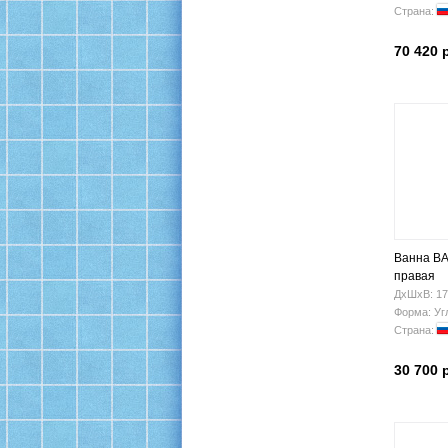
Страна:
70 420 
Ванна BA
правая
ДхШхВ: 17
Форма: Уг
Страна:
30 700 