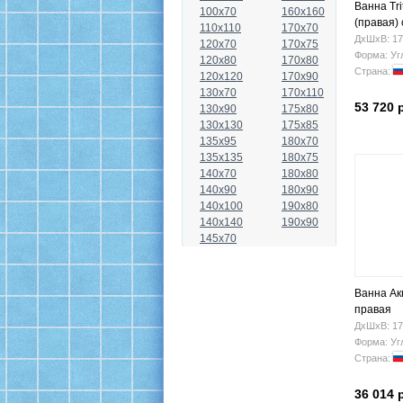
Ванна Tr
100x70
160x160
(правая)
110x110
170x70
ДхШхВ: 17
120x70
170x75
Форма: Уг
120x80
170x80
Страна:
120x120
170x90
130x70
170x110
53 720 
130x90
175x80
130x130
175x85
135x95
180x70
135x135
180x75
140x70
180x80
140x90
180x90
140x100
190x80
140x140
190x90
145x70
Ванна Ак
правая
ДхШхВ: 17
Форма: Уг
Страна:
36 014 