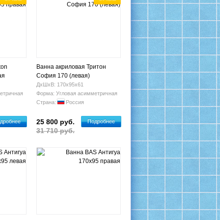
ton
Ванна акриловая Тритон
ая
София 170 (левая)
ДхШхВ: 170х95х61
етричная
Форма: Угловая асимметричная
Страна:
Россия
25 800 руб.
дробнее
Подробнее
31 710 руб.