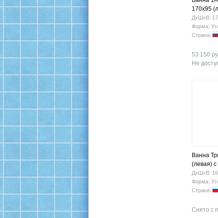
Ванна 1
170х95 (л
гидрома
ДхШхВ: 17
Форма: Уг
Страна:
53 150 ру
Не доступ
Ванна Тр
(левая) 
ДхШхВ: 16
Форма: Уг
Страна:
Снято с 