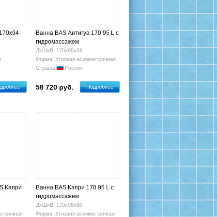
170x94
Ванна BAS Антигуа 170 95 L с
гидромассажем
ДхШхВ: 170х95х59
я
Форма: Угловая асимметричная
Страна:
Россия
58 720 руб.
дробнее
Подробнее
S Капри
Ванна BAS Капри 170 95 L с
гидромассажем
ДхШхВ: 170х95х60
етричная
Форма: Угловая асимметричная