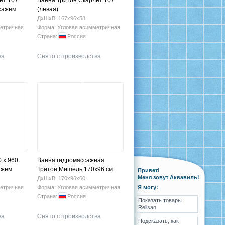
ет 167
Ванна Тритон Скарлет 167
ссажем
(левая)
ДхШхВ: 167х96х58
етричная
Форма: Угловая асимметричная
Страна:
Россия
ва
Снято с производства
 х 960
Ванна гидромассажная
ажем
Тритон Мишель 170х96 см
Привет!
Меня зовут Аквавиль!
правая
ДхШхВ: 170х96х60
етричная
Форма: Угловая асимметричная
Я могу:
Страна:
Россия
Показать товары
Relisan
ва
Снято с производства
Подсказать, как