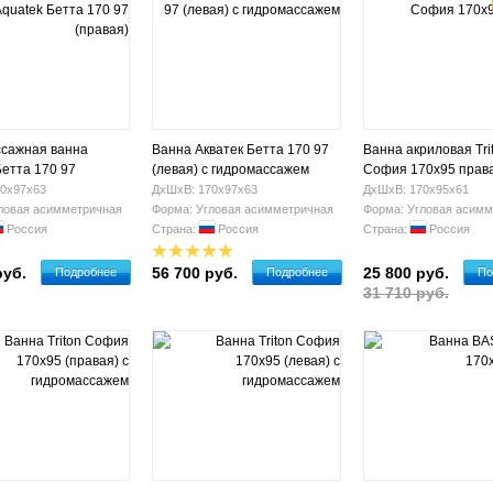
сажная ванна
Ванна Акватек Бетта 170 97
Ванна акриловая Tri
Бетта 170 97
(левая) с гидромассажем
София 170х95 прав
0х97х63
ДхШхВ: 170х97х63
ДхШхВ: 170х95х61
ловая асимметричная
Форма: Угловая асимметричная
Форма: Угловая асимм
Россия
Страна:
Россия
Страна:
Россия
руб.
56 700 руб.
25 800 руб.
Подробнее
Подробнее
По
31 710 руб.