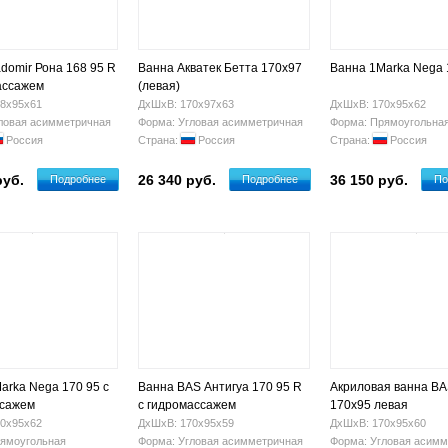
domir Рона 168 95 R
Ванна Акватек Бетта 170х97
Ванна 1Marka Nega 
ассажем
(левая)
8х95х61
ДхШхВ: 170х97х63
ДхШхВ: 170х95х62
ловая асимметричная
Форма: Угловая асимметричная
Форма: Прямоугольна
Россия
Страна:
Россия
Страна:
Россия
руб.
26 340 руб.
36 150 руб.
Подробнее
Подробнее
По
arka Nega 170 95 с
Ванна BAS Антигуа 170 95 R
Акриловая ванна BA
ссажем
с гидромассажем
170x95 левая
0х95х62
ДхШхВ: 170х95х59
ДхШхВ: 170х95х60
ямоугольная
Форма: Угловая асимметричная
Форма: Угловая асимм