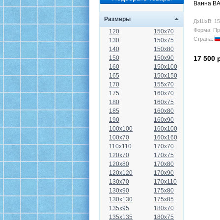
Ванна B
Размеры
ДхШхВ: 15
Форма: Пр
120
150x70
Страна:
130
150x75
140
150x80
150
150x90
17 500 
160
150x100
165
150x150
170
155x70
175
160x70
180
160x75
185
160x80
190
160x90
100x100
160x100
100x70
160x160
110x110
170x70
120x70
170x75
120x80
170x80
120x120
170x90
130x70
170x110
130x90
175x80
130x130
175x85
135x95
180x70
135x135
180x75