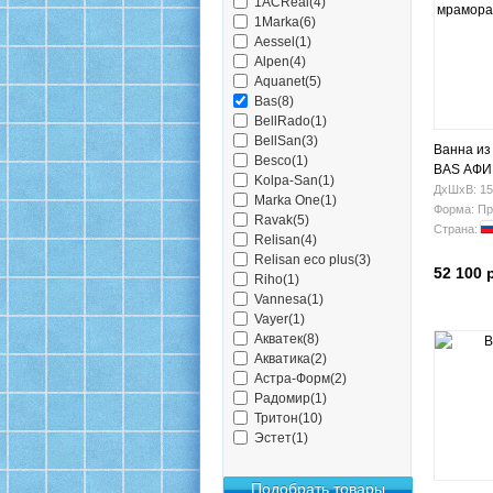
1ACReal(4)
1Marka(6)
Aessel(1)
Alpen(4)
Aquanet(5)
Bas(8)
BellRado(1)
BellSan(3)
Ванна из
Besco(1)
BAS АФИ
Kolpa-San(1)
ДхШхВ: 15
Marka One(1)
Форма: Пр
Ravak(5)
Страна:
Relisan(4)
Relisan eco plus(3)
52 100 
Riho(1)
Vannesa(1)
Vayer(1)
Акватек(8)
Акватика(2)
Астра-Форм(2)
Радомир(1)
Тритон(10)
Эстет(1)