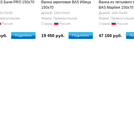
AS Бали-PRO 150х70
Ванна акриловая BAS Ибица
Ванна из литьевого
150х70
BAS Марбея 150х70
0х70х58
ДхШхВ: 150х70х63
ДхШхВ: 150х70х60
ямоугольная
Форма: Прямоугольная
Форма: Прямоугольна
Россия
Страна:
Россия
Страна:
Россия
руб.
19 450 руб.
47 100 руб.
Подробнее
Подробнее
По