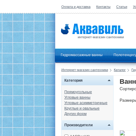
Оплата и доставка
Контакты
Статьи
У
интернет-магазин сантехники
Гидромассажные ванны
Полотенцес
Интернет-магазин сантехники
Каталог
Ги
Ванн
Категория
Сортиро
Прямоугольные
Угловые ванны
Размер
Угловые асимметричные
Круглые и овальные
Других форм
Производители