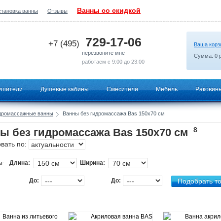
Ванны со скидкой
становка ванны
Отзывы
2026-07-18 23:23:29
729-17-06
+7 (495)
Ваша корз
перезвоните мне
Сумма:
0
р
работаем с 9:00 до 23:00
ушители
Душевые кабины
Смесители
Мебель
Раковин
дромассажные ванны
Ванны без гидромассажа Bas 150х70 см
8
ы без гидромассажа Bas 150х70 см
вать по:
ы:
Длина:
Ширина:
До:
До: