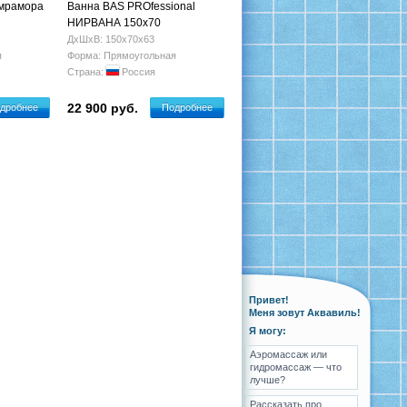
 мрамора
Ванна BAS PROfessional
НИРВАНА 150х70
ДхШхВ: 150х70х63
я
Форма: Прямоугольная
Страна:
Россия
22 900 руб.
дробнее
Подробнее
Привет!
Меня зовут Аквавиль!
Я могу:
Аэромассаж или
гидромассаж — что
лучше?
Рассказать про