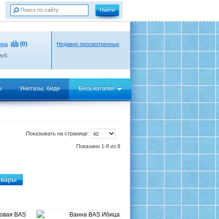
(
0
)
ина
Недавно просмотренные
уб.
ы
Унитазы, биде
Весь каталог
Показывать на странице:
Показано 1-8 из 8