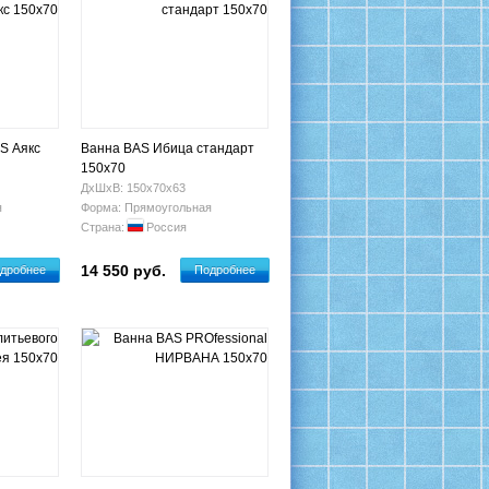
S Аякс
Ванна BAS Ибица стандарт
150х70
ДхШхВ: 150х70х63
я
Форма: Прямоугольная
Страна:
Россия
14 550 руб.
дробнее
Подробнее