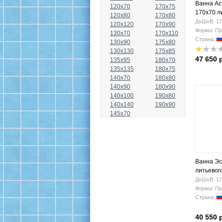
Ванна А
120x70
170x75
170х70 л
120x80
170x80
ДхШхВ: 17
120x120
170x90
Форма: Пр
130x70
170x110
Страна:
130x90
175x80
130x130
175x85
47 650 
135x95
180x70
135x135
180x75
140x70
180x80
140x90
180x90
140x100
190x80
140x140
190x90
145x70
Ванна Эс
литьевог
ФР-0000
ДхШхВ: 17
Форма: Пр
Страна:
40 550 