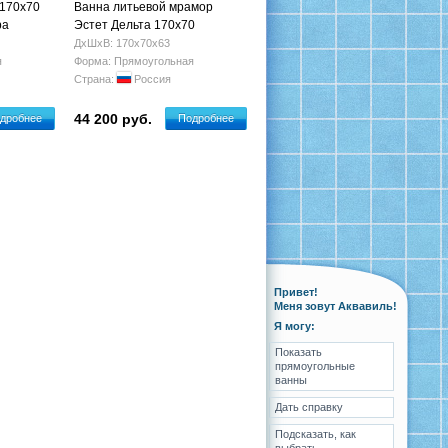
 170х70
Ванна литьевой мрамор
ра
Эстет Дельта 170х70
фр-00000651
ДхШхВ: 170х70х63
я
Форма: Прямоугольная
Страна:
Россия
44 200 руб.
дробнее
Подробнее
Привет!
Меня зовут Аквавиль!
Я могу:
Показать
прямоугольные
ванны
Дать справку
Подсказать, как