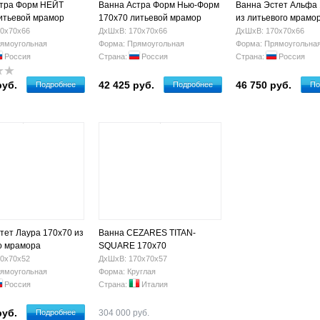
стра Форм НЕЙТ
Ванна Астра Форм Нью-Форм
Ванна Эстет Альфа
итьевой мрамор
170х70 литьевой мрамор
из литьевого мрамо
ФР-00006565
0х70х66
ДхШхВ: 170х70х66
ДхШхВ: 170х70х66
ямоугольная
Форма: Прямоугольная
Форма: Прямоугольна
Россия
Страна:
Россия
Страна:
Россия
руб.
42 425 руб.
46 750 руб.
Подробнее
Подробнее
По
тет Лаура 170х70 из
Ванна CEZARES TITAN-
о мрамора
SQUARE 170х70
0678
искусственный камень
0х70х52
ДхШхВ: 170х70х57
ямоугольная
Форма: Круглая
Россия
Страна:
Италия
руб.
Подробнее
304 000 руб.