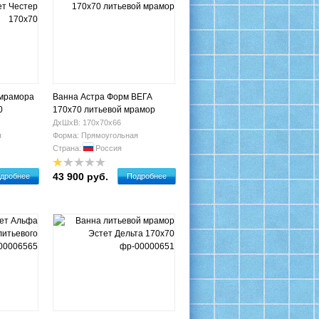
 мрамора
Ванна Астра Форм ВЕГА
0
170х70 литьевой мрамор
ДхШхВ: 170х70х66
я
Форма: Прямоугольная
Страна:
Россия
43 900 руб.
дробнее
Подробнее