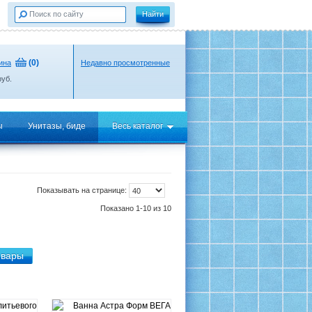
(
0
)
ина
Недавно просмотренные
уб.
ы
Унитазы, биде
Весь каталог
Показывать на странице:
Показано 1-10 из 10