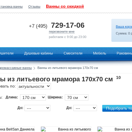
Ванны со скидкой
становка ванны
Отзывы
2026-05-20 00:19:47
729-17-06
+7 (495)
Ваша корз
перезвоните мне
Сумма:
0
р
работаем с 9:00 до 23:00
ушители
Душевые кабины
Смесители
Мебель
Раковин
дромассажные ванны
Ванны из литьевого мрамора 170х70 см
10
ы из литьевого мрамора 170х70 см
вать по:
ы:
Длина:
Ширина:
До:
До: