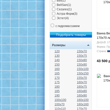
Bas(1)
BellSan(1)
Cezares(1)
Астра-Форм(3)
Эстет(4)
с гидромассажем
Ванна Be
170х70 л
ДхШхВ: 17
Размеры
Форма: Пр
120
150x70
Страна:
130
150x75
140
150x80
43 500 
150
150x90
160
150x100
165
150x150
170
155x70
175
160x70
180
160x75
185
160x80
190
160x90
100x100
160x100
100x70
160x160
110x110
170x70