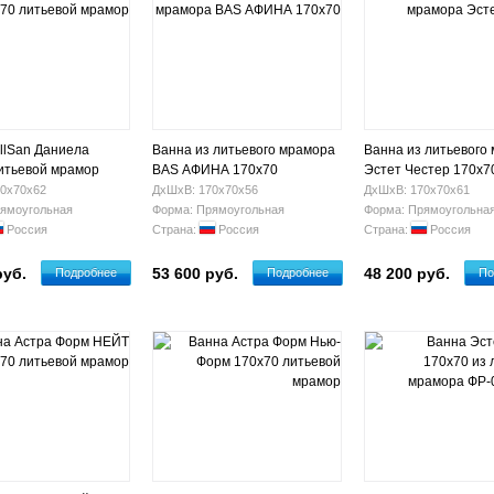
llSan Даниела
Ванна из литьевого мрамора
Ванна из литьевого
итьевой мрамор
BAS АФИНА 170х70
Эстет Честер 170х7
0х70х62
ДхШхВ: 170х70х56
ДхШхВ: 170х70х61
ямоугольная
Форма: Прямоугольная
Форма: Прямоугольна
Россия
Страна:
Россия
Страна:
Россия
руб.
53 600 руб.
48 200 руб.
Подробнее
Подробнее
По