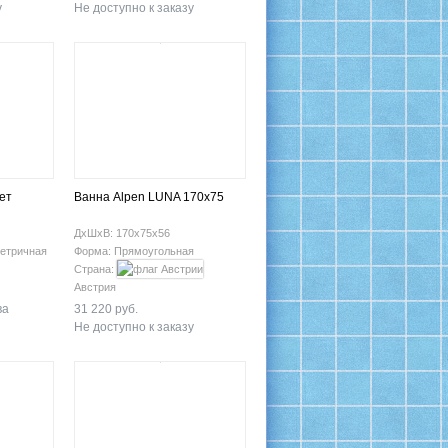
у
Не доступно к заказу
ет
Ванна Alpen LUNA 170x75
ДхШхВ: 170х75х56
етричная
Форма: Прямоугольная
Страна:
Австрия
ва
31 220 руб.
Не доступно к заказу