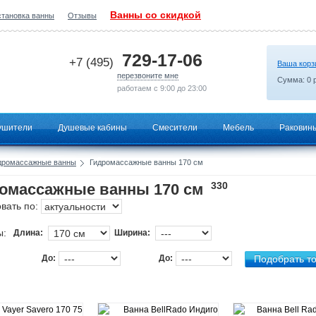
Ванны со скидкой
становка ванны
Отзывы
2026-07-30 14:37:02
729-17-06
+7 (495)
Ваша корз
перезвоните мне
Сумма:
0
р
работаем с 9:00 до 23:00
ушители
Душевые кабины
Смесители
Мебель
Раковин
дромассажные ванны
Гидромассажные ванны 170 см
330
омассажные ванны 170 см
вать по:
ы:
Длина:
Ширина:
До:
До: