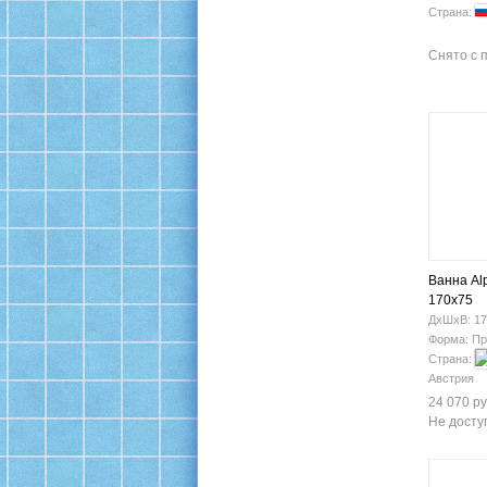
Страна:
Снято с 
Ванна A
170x75
ДхШхВ: 17
Форма: Пр
Страна:
Австрия
24 070 ру
Не доступ