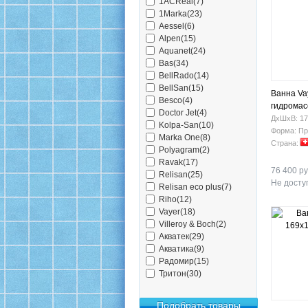
1ACReal(7)
1Marka(23)
Aessel(6)
Alpen(15)
Aquanet(24)
Bas(34)
BellRado(14)
BellSan(15)
Ванна Vay
Besco(4)
гидрома
Doctor Jet(4)
ДхШхВ: 17
Kolpa-San(10)
Форма: Пр
Marka One(8)
Страна:
Polyagram(2)
Ravak(17)
76 400 ру
Relisan(25)
Не доступ
Relisan eco plus(7)
Riho(12)
Vayer(18)
Villeroy & Boch(2)
Акватек(29)
Акватика(9)
Радомир(15)
Тритон(30)