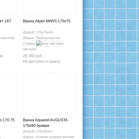
ет 167
Ванна Alpen MARS 170x75
ДхШхВ: 170х75х56
етричная
Форма: Прямоугольная
Страна:
Австрия
ва
28 260 руб.
Не доступно к заказу
o 170 75
Ванна Aquanet AUGUSTA
170x90 правая
ДхШхВ: 170х90х67
я
Форма: Угловая асимметричная