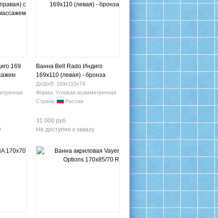
иго 169
Ванна Bell Rado Индиго
ссажем
169х110 (левая) - бронза
ДхШхВ: 169х110х74
етричная
Форма: Угловая асимметричная
Страна:
Россия
31 000 руб.
у
Не доступно к заказу