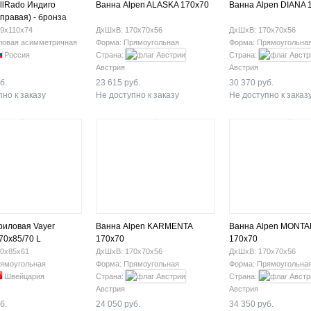
llRado Индиго
Ванна Alpen ALASKA 170x70
Ванна Alpen DIANA 
правая) - бронза
9х110х74
ДхШхВ: 170х70х56
ДхШхВ: 170х70х56
ловая асимметричная
Форма: Прямоугольная
Форма: Прямоугольна
Россия
Страна:
Страна:
Австрия
Австрия
б.
23 615 руб.
30 370 руб.
но к заказу
Не доступно к заказу
Не доступно к заказ
риловая Vayer
Ванна Alpen KARMENTA
Ванна Alpen MONT
70х85/70 L
170x70
170x70
0х85х61
ДхШхВ: 170х70х56
ДхШхВ: 170х70х56
ямоугольная
Форма: Прямоугольная
Форма: Прямоугольна
Швейцария
Страна:
Страна:
Австрия
Австрия
б.
24 050 руб.
34 350 руб.