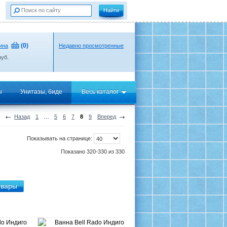
(
0
)
ина
Недавно просмотренные
уб.
ы
Унитазы, биде
Весь каталог
Назад
1
…
5
6
7
8
9
Вперед
Показывать на странице:
Показано 320-330 из 330