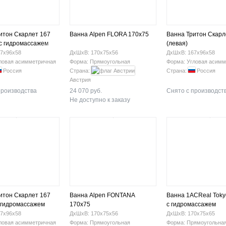
итон Скарлет 167
Ванна Alpen FLORA 170x75
Ванна Тритон Скарл
 с гидромассажем
(левая)
7х96х58
ДхШхВ: 170х75х56
ДхШхВ: 167х96х58
ловая асимметричная
Форма: Прямоугольная
Форма: Угловая асимм
Россия
Страна:
Страна:
Россия
Австрия
производства
24 070 руб.
Снято с производст
Не доступно к заказу
итон Скарлет 167
Ванна Alpen FONTANA
Ванна 1ACReal Toky
с гидромассажем
170x75
с гидромассажем
7х96х58
ДхШхВ: 170х75х56
ДхШхВ: 170х75х65
ловая асимметричная
Форма: Прямоугольная
Форма: Прямоугольна