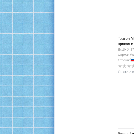
Тритон М
правая с
ДхШхВ: 17
Форма: Уг
Страна:
Снято с 