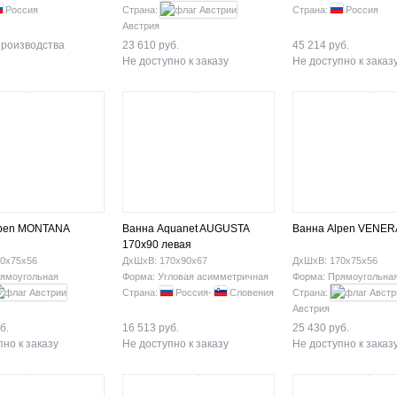
Россия
Страна:
Страна:
Россия
Австрия
производства
23 610 руб.
45 214 руб.
Не доступно к заказу
Не доступно к заказ
lpen MONTANA
Ванна Aquanet AUGUSTA
Ванна Alpen VENER
170x90 левая
0х75х56
ДхШхВ: 170х90х67
ДхШхВ: 170х75х56
ямоугольная
Форма: Угловая асимметричная
Форма: Прямоугольна
Страна:
Россия-
Словения
Страна:
Австрия
б.
16 513 руб.
25 430 руб.
но к заказу
Не доступно к заказу
Не доступно к заказ