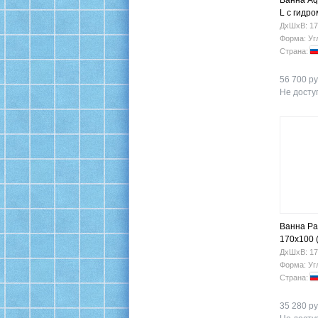
Ванна Aq
L с гидр
ДхШхВ: 17
Форма: Уг
Страна:
56 700 ру
Не доступ
Ванна Р
170х100 
ДхШхВ: 17
Форма: Уг
Страна:
35 280 ру