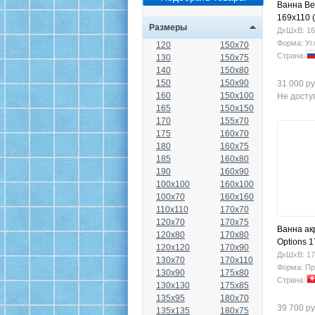
Ванна Be
169х110 (
Размеры
ДхШхВ: 16
Форма: Уг
120
150x70
Страна:
130
150x75
140
150x80
150
150x90
31 000 ру
160
150x100
Не доступ
165
150x150
170
155x70
175
160x70
180
160x75
185
160x80
190
160x90
100x100
160x100
100x70
160x160
110x110
170x70
120x70
170x75
Ванна ак
120x80
170x80
Options 1
120x120
170x90
ДхШхВ: 17
130x70
170x110
Форма: Пр
130x90
175x80
Страна:
130x130
175x85
135x95
180x70
39 700 ру
135x135
180x75