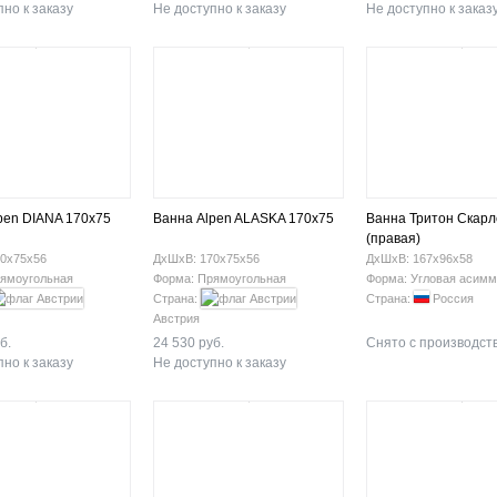
но к заказу
Не доступно к заказу
Не доступно к заказ
pen DIANA 170x75
Ванна Alpen ALASKA 170x75
Ванна Тритон Скарл
(правая)
0х75х56
ДхШхВ: 170х75х56
ДхШхВ: 167х96х58
ямоугольная
Форма: Прямоугольная
Форма: Угловая асимм
Страна:
Страна:
Россия
Австрия
б.
24 530 руб.
Снято с производст
но к заказу
Не доступно к заказу