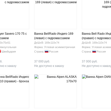
er Savero 170 75 с
Ванна BellRado Индиго 169
Ванна Bell Rado Инд
ссажем
(левая) с гидромассажем
(правая) с гидрома
0х75х61
ДхШхВ: 169х110х74
ДхШхВ: 169х110х74
ямоугольная
Форма: Угловая асимметричная
Форма: Угловая асимм
Швейцария
Страна:
Россия
Страна:
Россия
б.
37 000 руб.
37 000 руб.
но к заказу
Не доступно к заказу
Не доступно к заказ