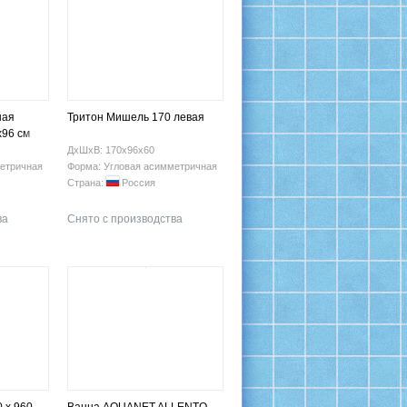
ная
Тритон Мишель 170 левая
х96 см
ДхШхВ: 170х96х60
етричная
Форма: Угловая асимметричная
Страна:
Россия
ва
Снято с производства