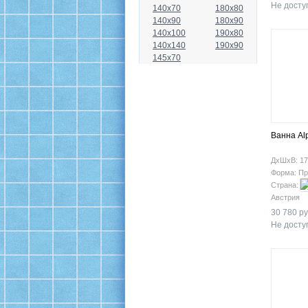
Не доступ
140x70
180x80
140x90
180x90
140x100
190x80
140x140
190x90
145x70
Ванна Al
ДхШхВ: 17
Форма: Пр
Страна:
Австрия
30 780 ру
Не доступ