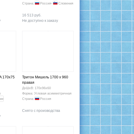
Страна:
Россия-
Словения
16 513 руб.
у
Не доступно к заказу
A 170x75
Тритон Мишель 1700 х 960
правая
ДхШхВ: 170х96х60
я
Форма: Угловая асимметричная
Страна:
Россия
Снято с производства
у