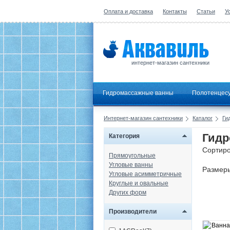
Оплата и доставка
Контакты
Статьи
У
интернет-магазин сантехники
Гидромассажные ванны
Полотенцес
Интернет-магазин сантехники
Каталог
Ги
Гидр
Категория
Сортиро
Прямоугольные
Угловые ванны
Размер
Угловые асимметричные
Круглые и овальные
Других форм
Производители