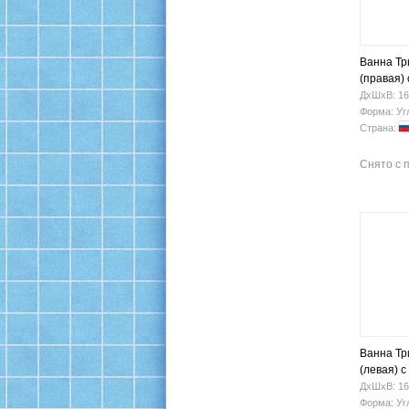
Ванна Тр
(правая)
ДхШхВ: 16
Форма: Уг
Страна:
Снято с 
Ванна Тр
(левая) 
ДхШхВ: 16
Форма: Уг