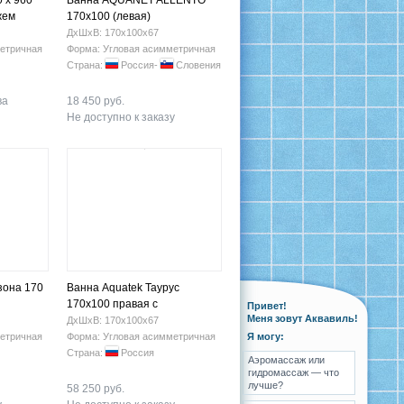
 х 960
Ванна AQUANET ALLENTO
жем
170х100 (левая)
ДхШхВ: 170х100х67
етричная
Форма: Угловая асимметричная
Страна:
Россия-
Словения
ва
18 450 руб.
Не доступно к заказу
зона 170
Ванна Aquatek Таурус
170x100 правая с
Привет!
Меня зовут Аквавиль!
гидромассажем
ДхШхВ: 170х100х67
етричная
Форма: Угловая асимметричная
Я могу:
Страна:
Россия
Аэромассаж или
гидромассаж — что
лучше?
58 250 руб.