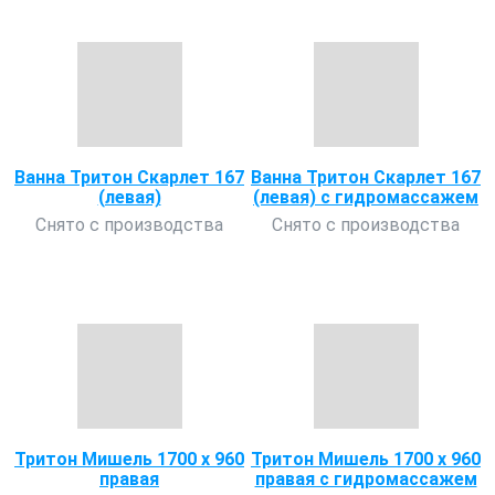
Ванна Тритон Скарлет 167
Ванна Тритон Скарлет 167
(левая)
(левая) с гидромассажем
Снято с производства
Снято с производства
Тритон Мишель 1700 х 960
Тритон Мишель 1700 х 960
правая
правая с гидромассажем