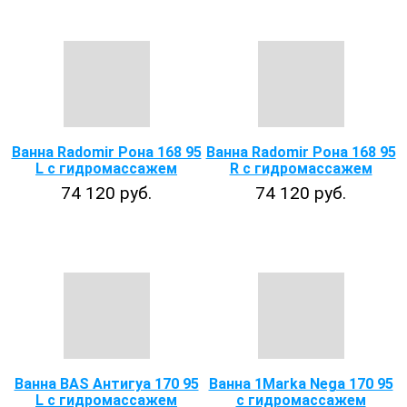
Ванна Radomir Рона 168 95
Ванна Radomir Рона 168 95
L с гидромассажем
R с гидромассажем
74 120 руб.
74 120 руб.
Ванна BAS Антигуа 170 95
Ванна 1Marka Nega 170 95
L с гидромассажем
с гидромассажем