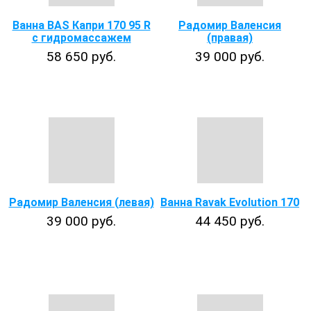
Ванна BAS Капри 170 95 R
Радомир Валенсия
с гидромассажем
(правая)
58 650 руб.
39 000 руб.
Радомир Валенсия (левая)
Ванна Ravak Evolution 170
39 000 руб.
44 450 руб.