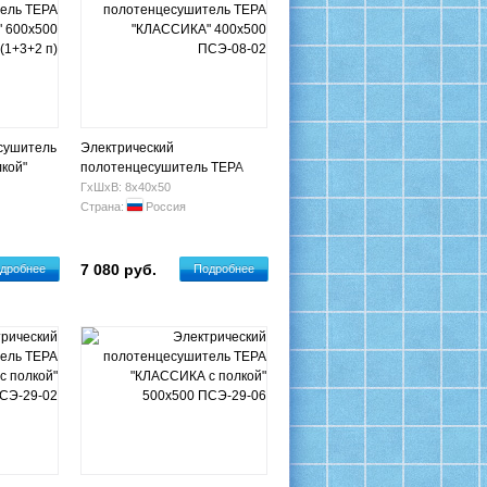
сушитель
Электрический
кой"
полотенцесушитель ТЕРА
+3+2 п)
"КЛАССИКА" 400х500
ГхШхВ: 8х40х50
ПСЭ-08-02
Страна:
Россия
7 080 руб.
дробнее
Подробнее