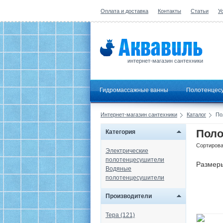
Оплата и доставка
Контакты
Статьи
У
интернет-магазин сантехники
Гидромассажные ванны
Полотенцес
Интернет-магазин сантехники
Каталог
По
Поло
Категория
Сортирова
Электрические
полотенцесушители
Размер
Водяные
полотенцесушители
Производители
Тера (121)