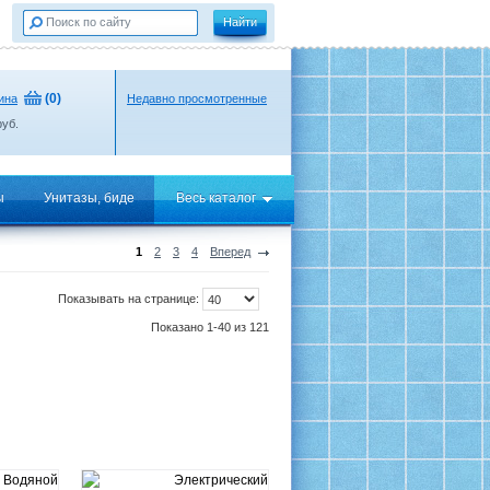
(
0
)
ина
Недавно просмотренные
уб.
ы
Унитазы, биде
Весь каталог
1
2
3
4
Вперед
Показывать на странице:
Показано 1-40 из 121