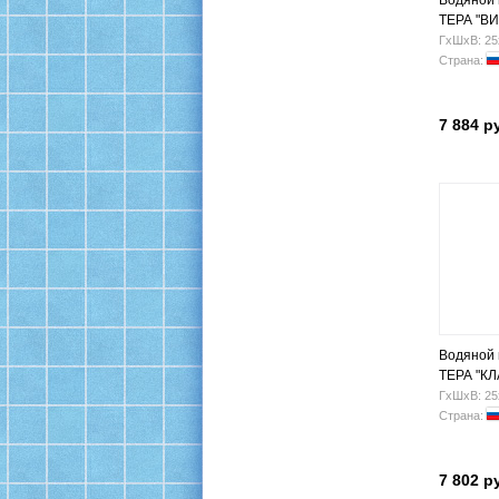
Водяной
ТЕРА "ВИ
500х500 Н.
ГхШхВ: 25
Страна:
7 884 р
Водяной
ТЕРА "КЛ
500х500 Н.
ГхШхВ: 25
Страна:
7 802 р