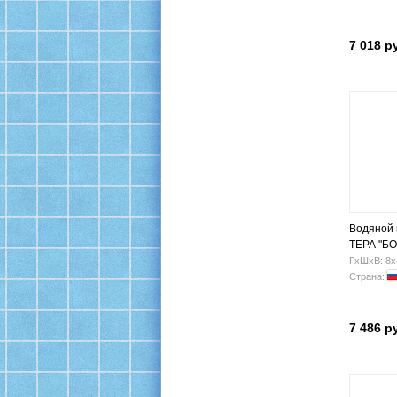
7 018 р
Водяной
ТЕРА "БО
3/4" (2+3
ГхШхВ: 8х
Страна:
7 486 р