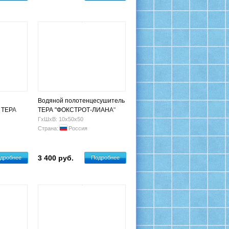
Водяной полотенцесушитель
 ТЕРА
ТЕРА "ФОКСТРОТ-ЛИАНА"
й"
500х500
ГхШхВ: 10х50х50
(бронза)
Страна:
Россия
3 400 руб.
дробнее
Подробнее