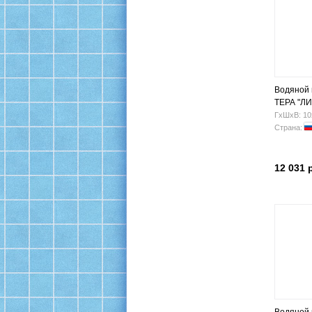
Водяной
ТЕРА "ЛИ
500х500 Н
ГхШхВ: 10
Страна:
12 031 