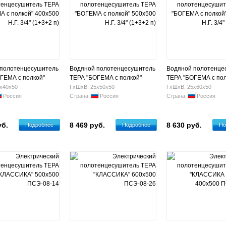
 полотенцесушитель
Водяной полотенцесушитель
Водяной полотенце
ГЕМА с полкой"
ТЕРА "БОГЕМА с полкой"
ТЕРА "БОГЕМА с пол
.Г. 3/4" (1+3+2 п)
500х500 Н.Г. 3/4" (1+3+2 п)
600х500 Н.Г. 3/4" (1
х40х50
ГхШхВ: 25х50х50
ГхШхВ: 25х60х50
Россия
Страна:
Россия
Страна:
Россия
уб.
8 469 руб.
8 630 руб.
Подробнее
Подробнее
По