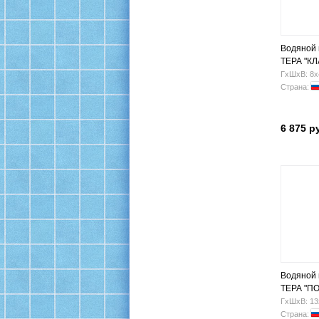
Водяной
ТЕРА "К
Н.Г. 3/4" (
ГхШхВ: 8х
Страна:
6 875 р
Водяной
ТЕРА "ПО
3/4" (4 п)
ГхШхВ: 13
Страна: