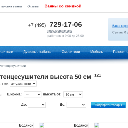
Ванны со скидкой
становка ванны
Отзывы
2026-07-07 09:57:59
729-17-06
+7 (495)
Ваша корз
перезвоните мне
Сумма:
0
р
работаем с 9:00 до 23:00
ушители
Душевые кабины
Смесители
Мебель
Раковин
лотенцесушители
121
тенцесушители высота 50 см
ть по:
ы:
Ширина:
высота от:
До:
До: