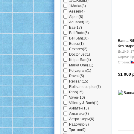
1ACReal(2)
1Marka(8)
Aessel(4)
Alpen(8)
Aquanet(12)
Bas(17)
BellRado(5)
BellSan(10)
Ванна Ri
Besco(1)
без гидр
Cezares(2)
ДхШхВ: 17
Doctor Jet(1)
Форма: Пр
Kolpa-San(4)
Страна:
Marka One(11)
Polyagram(1)
51 000 
Ravak(5)
Relisan(15)
Relisan eco plus(7)
Riho(15)
Vayer(10)
Villeroy & Boch(1)
Акватек(13)
Акватика(3)
Астра-Форм(6)
Радомир(8)
Тритон(9)