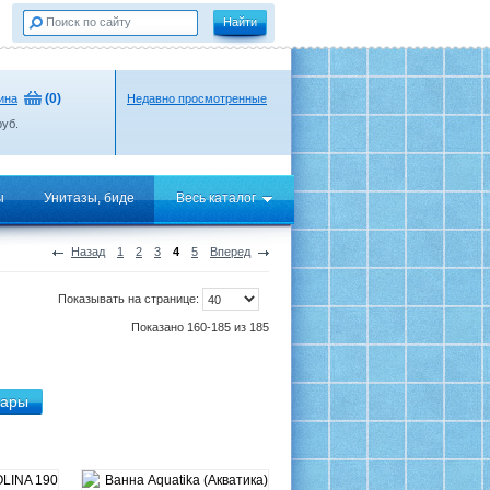
(
0
)
ина
Недавно просмотренные
уб.
ы
Унитазы, биде
Весь каталог
Назад
1
2
3
4
5
Вперед
Показывать на странице:
Показано 160-185 из 185