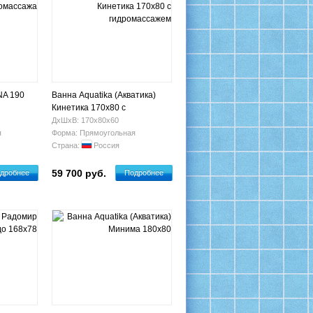
NA 190
Ванна Aquatika (Акватика)
Кинетика 170х80 с
гидромассажем
ДхШхВ: 170х80х60
я
Форма: Прямоугольная
Страна:
Россия
59 700 руб.
дробнее
Подробнее