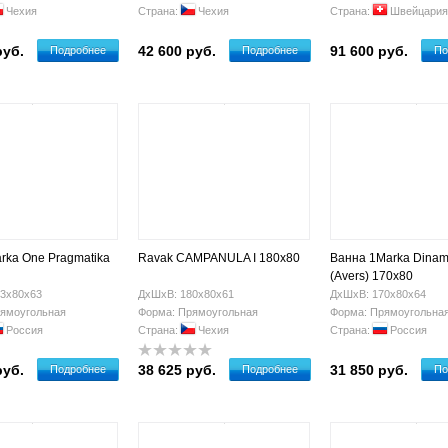
Чехия
Страна:
Чехия
Страна:
Швейцария
руб.
42 600 руб.
91 600 руб.
Подробнее
Подробнее
По
rka One Pragmatika
Ravak CAMPANULA I 180x80
Ванна 1Marka Dinam
(Avers) 170x80
3х80х63
ДхШхВ: 180х80х61
ДхШхВ: 170х80х64
ямоугольная
Форма: Прямоугольная
Форма: Прямоугольна
Россия
Страна:
Чехия
Страна:
Россия
руб.
38 625 руб.
31 850 руб.
Подробнее
Подробнее
По