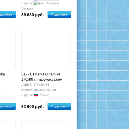
Страна:
Австрия
39 680 руб.
дробнее
Подробнее
ika
Ванна 1Marka Dinamika
170x80 с гидромассажем
ДхШхВ: 170х80х64
я
Форма: Прямоугольная
Страна:
Россия
62 600 руб.
дробнее
Подробнее