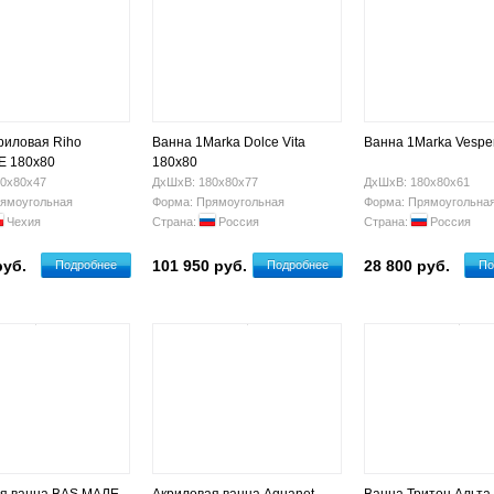
риловая Riho
Ванна 1Marka Dolce Vita
Ванна 1Marka Vespe
 180x80
180x80
0х80х47
ДхШхВ: 180х80х77
ДхШхВ: 180х80х61
ямоугольная
Форма: Прямоугольная
Форма: Прямоугольна
Чехия
Страна:
Россия
Страна:
Россия
руб.
101 950 руб.
28 800 руб.
Подробнее
Подробнее
По