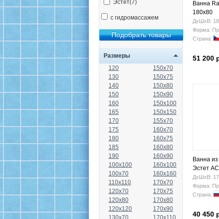
Эстет(7)
Ванна Ra
180x80
с гидромассажем
ДхШхВ: 18
Форма: Пр
Страна:
Размеры
51 200 
120
150x70
130
150x75
140
150x80
150
150x90
160
150x100
165
150x150
170
155x70
175
160x70
180
160x75
185
160x80
190
160x90
Ванна из
100x100
160x100
Эстет АС
100x70
160x160
фр-0000
ДхШхВ: 17
110x110
170x70
Форма: Пр
120x70
170x75
Страна:
120x80
170x80
120x120
170x90
40 450 
130x70
170x110