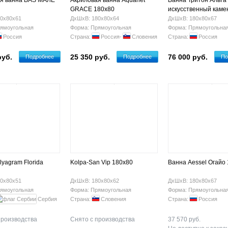
я ванна BAS МАЛЕ
Акриловая ванна Aquanet
Ванна Тритон Альта
GRACE 180x80
искусственный каме
0х80х61
ДхШхВ: 180х80х64
ДхШхВ: 180х80х67
ямоугольная
Форма: Прямоугольная
Форма: Прямоугольна
Россия
Страна:
Россия-
Словения
Страна:
Россия
руб.
25 350 руб.
76 000 руб.
Подробнее
Подробнее
По
lyagram Florida
Kolpa-San Vip 180x80
Ванна Aessel Огайо
0х80х51
ДхШхВ: 180х80х62
ДхШхВ: 180х80х67
ямоугольная
Форма: Прямоугольная
Форма: Прямоугольна
Сербия
Страна:
Словения
Страна:
Россия
производства
Снято с производства
37 570 руб.