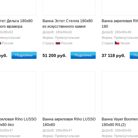
тет Дельта 180х80
Ванна Эстет Стелла 180x80
Ванна акриловая Ri
вого мрамора
из искусственного камня
180
0669
ФР-00002809
0х80х63
ДхШхВ: 180х80х62
ДхШхВ: 180х80х49
ямоугольная
Форма: Прямоугольная
Форма: Прямоугольна
Россия
Страна:
Россия
Страна:
Чехия
руб.
51 200 руб.
37 118 руб.
Подробнее
Подробнее
По
риловая Riho LUSSO
Ванна акриловая Riho LUSSO
Ванна Vayer Boomer
x80 без
180x80
180x80 R/L(2)
сажа
0х80х47
ДхШхВ: 180х80х47
ДхШхВ: 180х80х60
ямоугольная
Форма: Прямоугольная
Форма: Прямоугольна