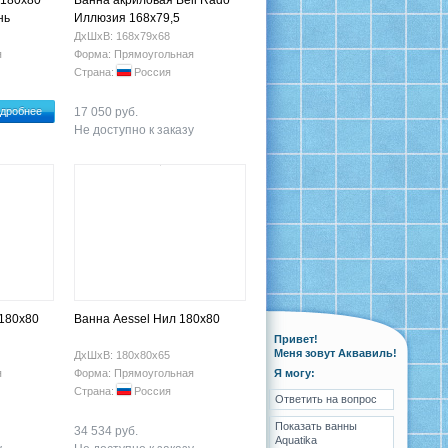
 180х80
Ванна акриловая Bell Rado
нь
Иллюзия 168х79,5
ДхШхВ: 168х79х68
я
Форма: Прямоугольная
Страна:
Россия
дробнее
17 050 руб.
Не доступно к заказу
 180х80
Ванна Aessel Нил 180х80
Привет!
Меня зовут Аквавиль!
ДхШхВ: 180х80х65
я
Форма: Прямоугольная
Я могу:
Страна:
Россия
Ответить на вопрос
Показать ванны
34 534 руб.
Aquatika