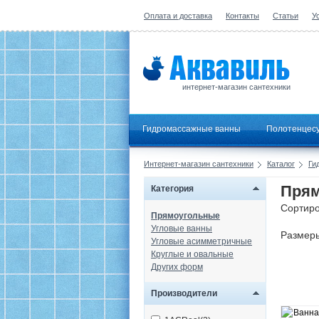
Оплата и доставка
Контакты
Статьи
У
интернет-магазин сантехники
Гидромассажные ванны
Полотенцес
Интернет-магазин сантехники
Каталог
Ги
Прям
Категория
Сортиро
Прямоугольные
Угловые ванны
Размер
Угловые асимметричные
Круглые и овальные
Других форм
Производители