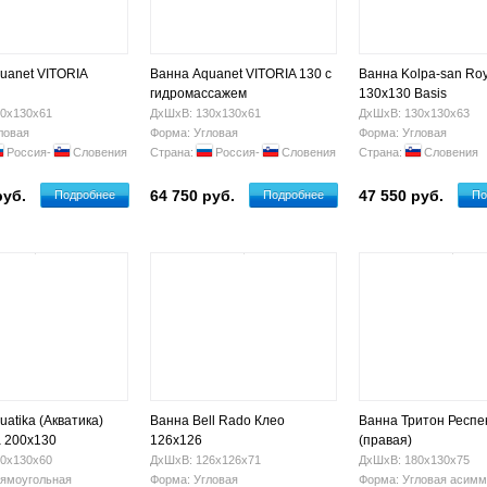
uanet VITORIA
Ванна Aquanet VITORIA 130 с
Ванна Kolpa-san Roy
гидромассажем
130х130 Basis
0х130х61
ДхШхВ: 130х130х61
ДхШхВ: 130х130х63
ловая
Форма: Угловая
Форма: Угловая
Россия-
Словения
Страна:
Россия-
Словения
Страна:
Словения
руб.
64 750 руб.
47 550 руб.
Подробнее
Подробнее
По
atika (Акватика)
Ванна Bell Rado Клео
Ванна Тритон Респе
 200х130
126х126
(правая)
0х130х60
ДхШхВ: 126х126х71
ДхШхВ: 180х130х75
ямоугольная
Форма: Угловая
Форма: Угловая асимм