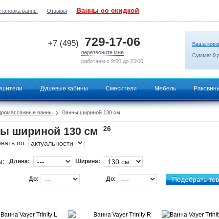
Ванны со скидкой
становка ванны
Отзывы
2026-07-18 12:28:26
729-17-06
+7 (495)
Ваша корз
перезвоните мне
Сумма:
0
р
работаем с 9:00 до 23:00
ушители
Душевые кабины
Смесители
Мебель
Раковин
дромассажные ванны
Ванны шириной 130 см
26
ы шириной 130 см
вать по:
ы:
Длина:
Ширина:
До:
До: