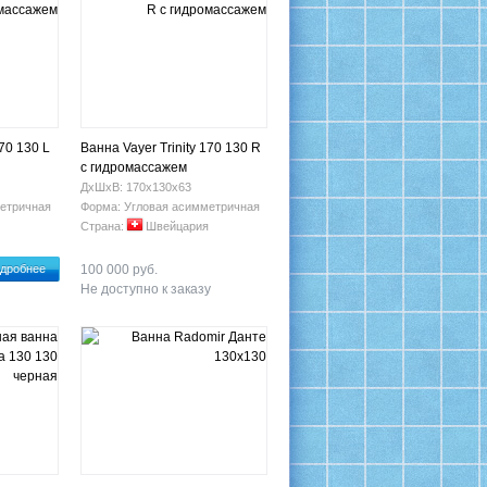
170 130 L
Ванна Vayer Trinity 170 130 R
с гидромассажем
ДхШхВ: 170х130х63
етричная
Форма: Угловая асимметричная
Страна:
Швейцария
дробнее
100 000 руб.
Не доступно к заказу