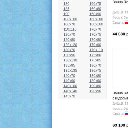
Ванна Re
180
160x75
185
160x80
ДхШхВ: 13
190
160x90
Форма: Уг
100x100
160x100
Страна:
100x70
160x160
110x110
170x70
44 680 
120x70
170x75
120x80
170x80
120x120
170x90
130x70
170x110
130x90
175x80
130x130
175x85
135x95
180x70
135x135
180x75
140x70
180x80
140x90
180x90
140x100
190x80
140x140
190x90
Ванна Ra
145x70
с гидром
ДхШхВ: 13
Форма: Уг
Страна:
69 100 