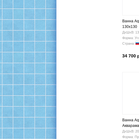
Ванна Aq
130x130
ДхШхВ: 13
Форма: Уг
Страна:
34 700 
Ванна Aqu
Акварама
ДхШхВ: 20
Форма: Пр