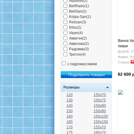
Aquanet(2)
BellRado(1)
BellSan(2)
Kolpa-San(1)
Relisan(3)
Riho(2)
Vayer(4)
Акватек(2)
Ванна Vay
Акватика(2)
левая
Радомир(3)
ДхШхВ: 17
Тритон(4)
Форма: Уг
Страна:
с гидромассажем
62 600 
Размеры
120
150x70
130
150x75
140
150x80
150
150x90
160
150x100
165
150x150
170
155x70
175
160x70