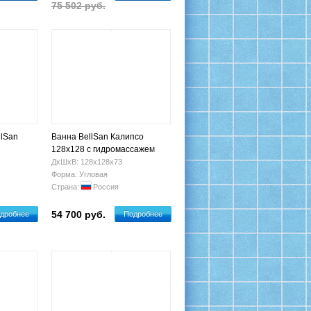
75 502 руб.
llSan
Ванна BellSan Калипсо
128x128 с гидромассажем
ДхШхВ: 128х128х73
Форма: Угловая
Страна:
Россия
54 700 руб.
дробнее
Подробнее