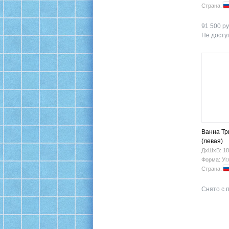
Страна:
91 500 ру
Не доступ
Ванна Тр
(левая)
ДхШхВ: 18
Форма: Уг
Страна:
Снято с 