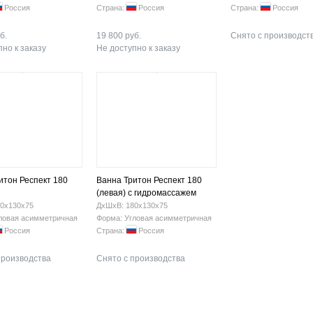
Россия
Страна:
Россия
Страна:
Россия
б.
19 800 руб.
Снято с производст
но к заказу
Не доступно к заказу
итон Респект 180
Ванна Тритон Респект 180
(левая) с гидромассажем
0х130х75
ДхШхВ: 180х130х75
ловая асимметричная
Форма: Угловая асимметричная
Россия
Страна:
Россия
производства
Снято с производства