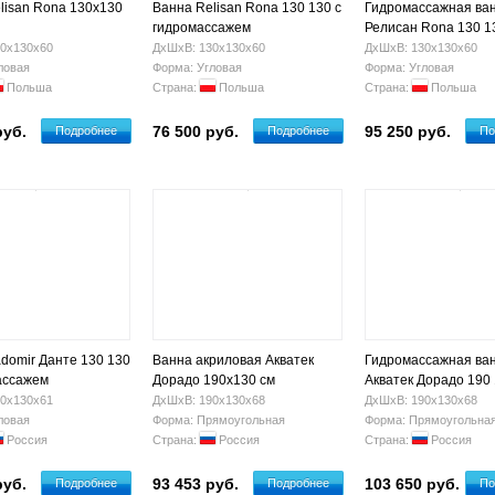
lisan Rona 130х130
Ванна Relisan Rona 130 130 с
Гидромассажная ва
гидромассажем
Релисан Rona 130 1
черная
0х130х60
ДхШхВ: 130х130х60
ДхШхВ: 130х130х60
ловая
Форма: Угловая
Форма: Угловая
Польша
Страна:
Польша
Страна:
Польша
руб.
76 500 руб.
95 250 руб.
Подробнее
Подробнее
По
domir Данте 130 130
Ванна акриловая Акватек
Гидромассажная ва
ассажем
Дорадо 190х130 см
Акватек Дорадо 190
0х130х61
ДхШхВ: 190х130х68
ДхШхВ: 190х130х68
ловая
Форма: Прямоугольная
Форма: Прямоугольна
Россия
Страна:
Россия
Страна:
Россия
руб.
93 453 руб.
103 650 руб.
Подробнее
Подробнее
По