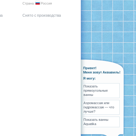
Страна:
Россия
ва
Снято с производства
Привет!
Меня зовут Аквавиль!
Я могу:
Показать
прямоугольные
ванны
Аэромассаж или
гидромассаж — что
лучше?
Показать ванны
Aquatika