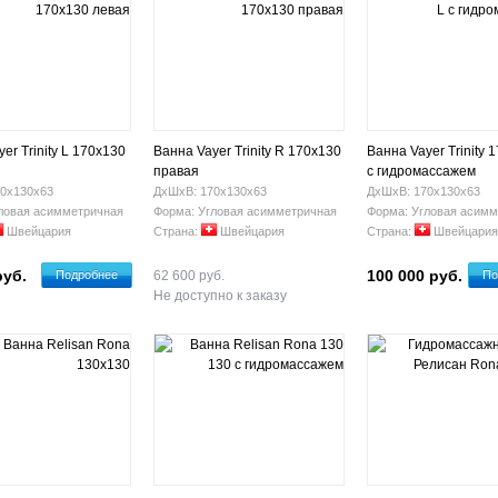
er Trinity L 170x130
Ванна Vayer Trinity R 170x130
Ванна Vayer Trinity 
правая
с гидромассажем
0х130х63
ДхШхВ: 170х130х63
ДхШхВ: 170х130х63
ловая асимметричная
Форма: Угловая асимметричная
Форма: Угловая асимм
Швейцария
Страна:
Швейцария
Страна:
Швейцария
руб.
100 000 руб.
Подробнее
62 600 руб.
По
Не доступно к заказу