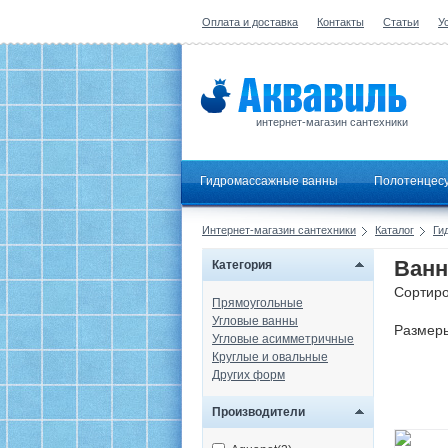
Оплата и доставка
Контакты
Статьи
У
интернет-магазин сантехники
Гидромассажные ванны
Полотенцес
Интернет-магазин сантехники
Каталог
Ги
Ванн
Категория
Сортиро
Прямоугольные
Угловые ванны
Размер
Угловые асимметричные
Круглые и овальные
Других форм
Производители