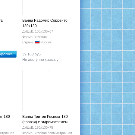
al
Ванна Радомир Сорренто
130x130
ДхШхВ: 130х130х67
Форма: Угловая
Страна:
Россия
дробнее
39 100 руб.
Не доступно к заказу
кт 180
Ванна Тритон Респект 180
(правая) с гидромассажем
ДхШхВ: 180х130х75
етричная
Форма: Угловая асимметричная