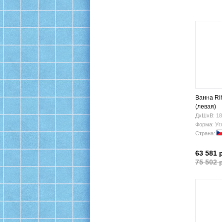
Ванна Ri
(левая)
ДхШхВ: 18
Форма: Уг
Страна:
63 581 
75 502 