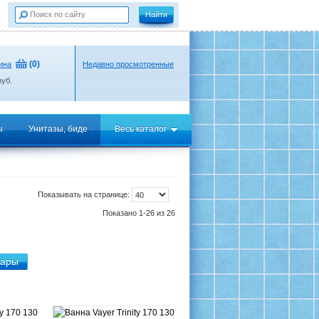
(
0
)
ина
Недавно просмотренные
уб.
ы
Унитазы, биде
Весь каталог
Показывать на странице:
Показано 1-26 из 26