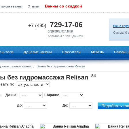
Ванны со скидкой
становка ванны
Отзывы
2026-06-12 00:35:09
729-17-06
+7 (495)
Ваша корз
перезвоните мне
Сумма:
0
р
работаем с 9:00 до 23:00
ушители
Душевые кабины
Смесители
Мебель
Раковин
дромассажные ванны
Ванны без гидромассажа Relisan
84
ы без гидромассажа Relisan
вать по:
ы:
Длина:
Ширина:
До:
До: