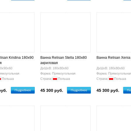
isan Kristina 180x90
Ванна Relisan Stella 180x80
Ванна Relisan Xenia
я
акриловая
0х90х60
ДхШхВ: 180х80х60
ДхШхВ: 180х80х60
ямоугольная
Форма: Прямоугольная
Форма: Прямоугольна
Польша
Страна:
Польша
Страна:
Польша
руб.
45 300 руб.
45 300 руб.
Подробнее
Подробнее
По