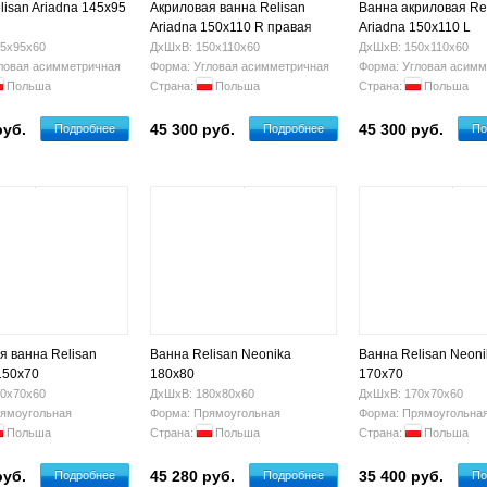
lisan Ariadna 145x95
Акриловая ванна Relisan
Ванна акриловая Re
Ariadna 150x110 R правая
Ariadna 150х110 L
5х95х60
ДхШхВ: 150х110х60
ДхШхВ: 150х110х60
ловая асимметричная
Форма: Угловая асимметричная
Форма: Угловая асимм
Польша
Страна:
Польша
Страна:
Польша
руб.
45 300 руб.
45 300 руб.
Подробнее
Подробнее
По
я ванна Relisan
Ванна Relisan Neonika
Ванна Relisan Neoni
150x70
180x80
170x70
0х70х60
ДхШхВ: 180х80х60
ДхШхВ: 170х70х60
ямоугольная
Форма: Прямоугольная
Форма: Прямоугольна
Польша
Страна:
Польша
Страна:
Польша
руб.
45 280 руб.
35 400 руб.
Подробнее
Подробнее
По