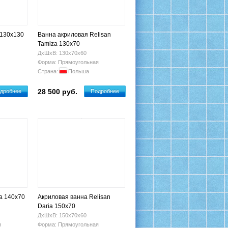
 130х130
Ванна акриловая Relisan
Tamiza 130x70
ДхШхВ: 130х70х60
Форма: Прямоугольная
Страна:
Польша
28 500 руб.
дробнее
Подробнее
a 140x70
Акриловая ванна Relisan
Daria 150x70
ДхШхВ: 150х70х60
я
Форма: Прямоугольная