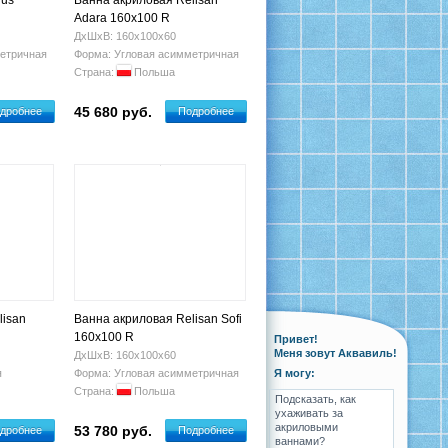
ius
Ванна акриловая Relisan
Adara 160x100 R
ДхШхВ: 160х100х60
етричная
Форма: Угловая асимметричная
Страна:
Польша
45 680 руб.
дробнее
Подробнее
lisan
Ванна акриловая Relisan Sofi
160x100 R
Привет!
Меня зовут Аквавиль!
ДхШхВ: 160х100х60
я
Форма: Угловая асимметричная
Я могу:
Страна:
Польша
Подсказать, как
ухаживать за
акриловыми
53 780 руб.
дробнее
Подробнее
ваннами?