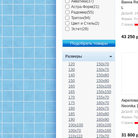
Акватика(37)
Ванна Re
Астра-Форм(21)
L
Радомир(55)
ДхШхВ: 14
Тритон(94)
Форма: Уг
Цвет и Стиль(2)
Страна:
Эстет(28)
43 250 
Размеры
120
150x70
130
150x75
140
150x80
150
150x90
160
150x100
165
150x150
170
155x70
Акрилова
175
160x70
Neonika 
180
160x75
ДхШхВ: 15
185
160x80
Форма: Пр
190
160x90
Страна:
100x100
160x100
100x70
160x160
31 800 
110x110
170x70