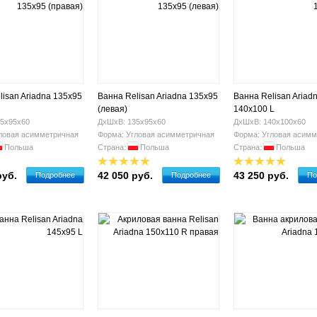
lisan Ariadna 135х95
Ванна Relisan Ariadna 135x95
Ванна Relisan Ariad
(левая)
140x100 L
5х95х60
ДхШхВ: 135х95х60
ДхШхВ: 140х100х60
ловая асимметричная
Форма: Угловая асимметричная
Форма: Угловая асимм
Польша
Страна:
Польша
Страна:
Польша
руб.
42 050 руб.
43 250 руб.
Подробнее
Подробнее
По