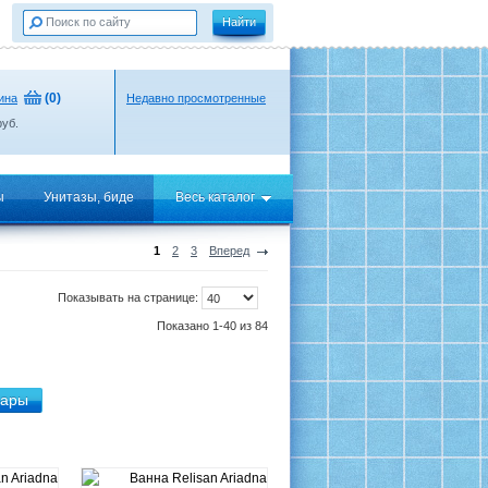
(
0
)
ина
Недавно просмотренные
уб.
ы
Унитазы, биде
Весь каталог
1
2
3
Вперед
Показывать на странице:
Показано 1-40 из 84