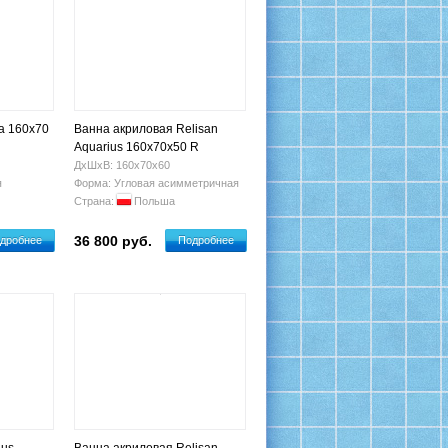
a 160х70
Ванна акриловая Relisan
Aquarius 160x70x50 R
ДхШхВ: 160х70х60
я
Форма: Угловая асимметричная
Страна:
Польша
36 800 руб.
дробнее
Подробнее