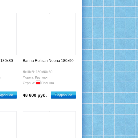
 180x80
Ванна Relisan Neona 180x90
ДхШхВ: 180х90х60
я
Форма: Круглая
Страна:
Польша
48 600 руб.
дробнее
Подробнее