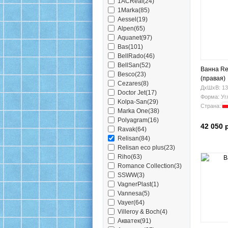
1ACReal(24)
1Marka(85)
Aessel(19)
Alpen(65)
Aquanet(97)
Bas(101)
BellRado(46)
BellSan(52)
Ванна Re
Besco(23)
(правая)
Cezares(8)
ДхШхВ: 13
Doctor Jet(17)
Форма: Уг
Kolpa-San(29)
Страна:
Marka One(38)
Polyagram(16)
42 050 
Ravak(64)
Relisan(84)
Relisan eco plus(23)
Riho(63)
Romance Collection(3)
SSWW(3)
VagnerPlast(1)
Vannesa(5)
Vayer(64)
Villeroy & Boch(4)
Акватек(91)