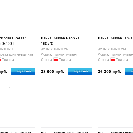
риловая Relisan
Ванна Relisan Neonika
Ванна Relisan Tamiz
150x100 L
160x70
0х100х60
ДхШхВ: 160х70х60
ДхШхВ: 160х70х64
ловая асимметричная
Форма: Прямоугольная
Форма: Прямоугольна
Польша
Страна:
Польша
Страна:
Польша
руб.
33 600 руб.
36 300 руб.
Подробнее
Подробнее
По