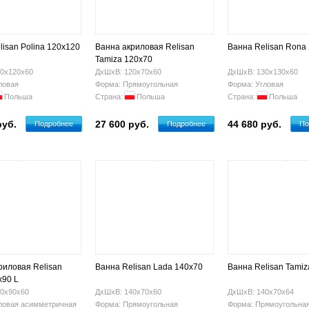
lisan Polina 120x120
Ванна акриловая Relisan
Ванна Relisan Rona
Tamiza 120x70
0х120х60
ДхШхВ: 120х70х60
ДхШхВ: 130х130х60
ловая
Форма: Прямоугольная
Форма: Угловая
Польша
Страна:
Польша
Страна:
Польша
руб.
27 600 руб.
44 680 руб.
Подробнее
Подробнее
По
риловая Relisan
Ванна Relisan Lada 140x70
Ванна Relisan Tamiz
x90 L
0х90х60
ДхШхВ: 140х70х60
ДхШхВ: 140х70х64
ловая асимметричная
Форма: Прямоугольная
Форма: Прямоугольна