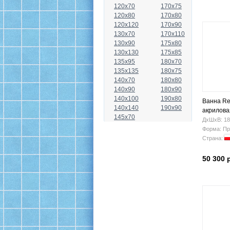
120x70
170x75
120x80
170x80
120x120
170x90
130x70
170x110
130x90
175x80
130x130
175x85
135x95
180x70
135x135
180x75
140x70
180x80
140x90
180x90
140x100
190x80
Ванна Rel
140x140
190x90
акрилова
145x70
ДхШхВ: 18
Форма: Пр
Страна:
50 300 