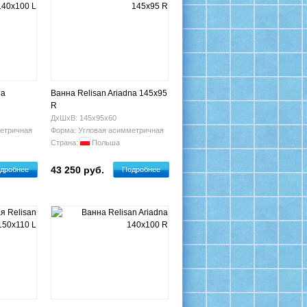
na
Ванна Relisan Ariadna 145х95
R
ДхШхВ: 145х95х60
етричная
Форма: Угловая асимметричная
Страна:
Польша
43 250 руб.
дробнее
Подробнее