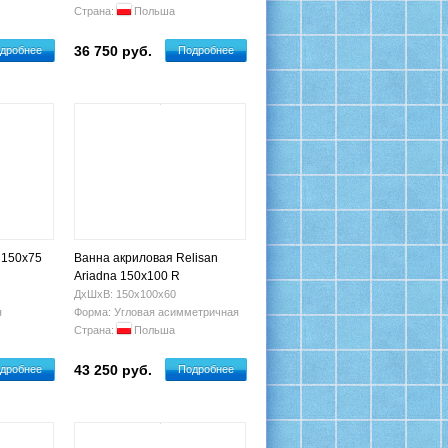
Страна:
Польша
36 750 руб.
дробнее
Подробнее
 150x75
Ванна акриловая Relisan
Ariadna 150x100 R
ДхШхВ: 150х100х60
я
Форма: Угловая асимметричная
Страна:
Польша
43 250 руб.
дробнее
Подробнее