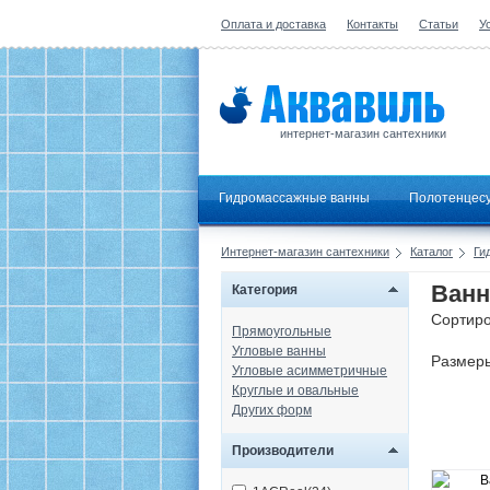
Оплата и доставка
Контакты
Статьи
У
интернет-магазин сантехники
Гидромассажные ванны
Полотенцес
Интернет-магазин сантехники
Каталог
Ги
Ванн
Категория
Сортиро
Прямоугольные
Угловые ванны
Размер
Угловые асимметричные
Круглые и овальные
Других форм
Производители