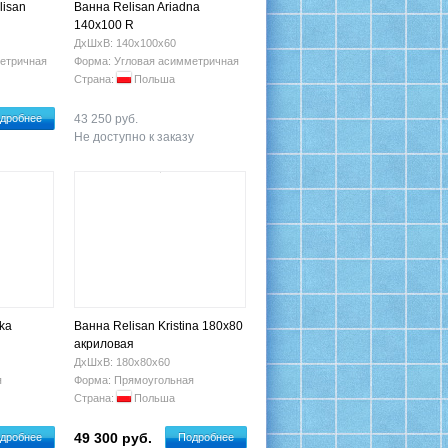
lisan
Ванна Relisan Ariadna
140х100 R
ДхШхВ: 140х100х60
етричная
Форма: Угловая асимметричная
Страна:
Польша
дробнее
43 250 руб.
Не доступно к заказу
ka
Ванна Relisan Kristina 180x80
акриловая
ДхШхВ: 180х80х60
я
Форма: Прямоугольная
Страна:
Польша
49 300 руб.
дробнее
Подробнее