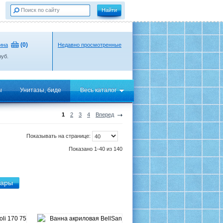
(
0
)
ина
Недавно просмотренные
уб.
ы
Унитазы, биде
Весь каталог
1
2
3
4
Вперед
Показывать на странице:
Показано 1-40 из 140