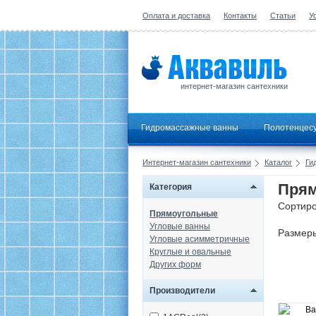
Оплата и доставка
Контакты
Статьи
У
интернет-магазин сантехники
Гидромассажные ванны
Полотенцес
Интернет-магазин сантехники
Каталог
Ги
Прям
Категория
Сортиро
Прямоугольные
Угловые ванны
Размер
Угловые асимметричные
Круглые и овальные
Других форм
Производители