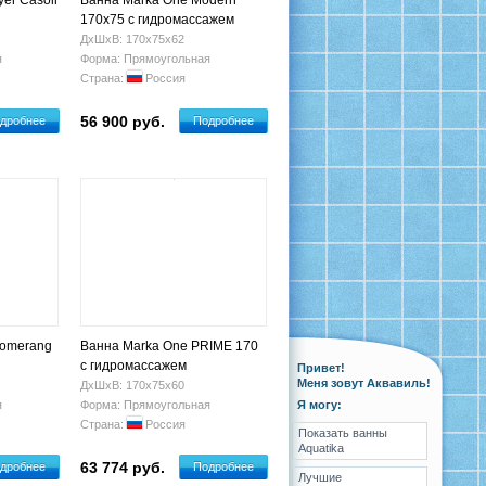
er Casoli
Ванна Marka One Modern
170x75 с гидромассажем
ДхШхВ: 170х75х62
я
Форма: Прямоугольная
Страна:
Россия
56 900 руб.
дробнее
Подробнее
oomerang
Ванна Marka One PRIME 170
с гидромассажем
Привет!
Меня зовут Аквавиль!
ДхШхВ: 170х75х60
я
Форма: Прямоугольная
Я могу:
Страна:
Россия
Показать ванны
Aquatika
63 774 руб.
дробнее
Подробнее
Лучшие