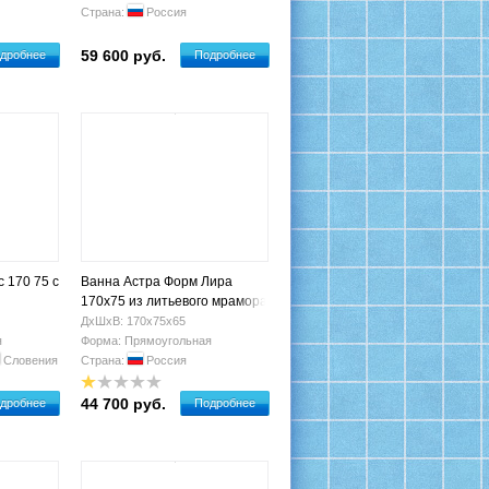
Страна:
Россия
59 600 руб.
дробнее
Подробнее
 170 75 с
Ванна Астра Форм Лира
170х75 из литьевого мрамора
ДхШхВ: 170х75х65
я
Форма: Прямоугольная
Словения
Страна:
Россия
44 700 руб.
дробнее
Подробнее