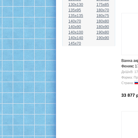
130x130
175x85
135x95
180x70
135x135
180x75
140x70
180x80
140x90
180x90
140x100
190x80
140x140
190x90
145x70
Ванна ак
Феникс 1
ДхШхВ: 17
Форма: Пр
Страна:
33 877 