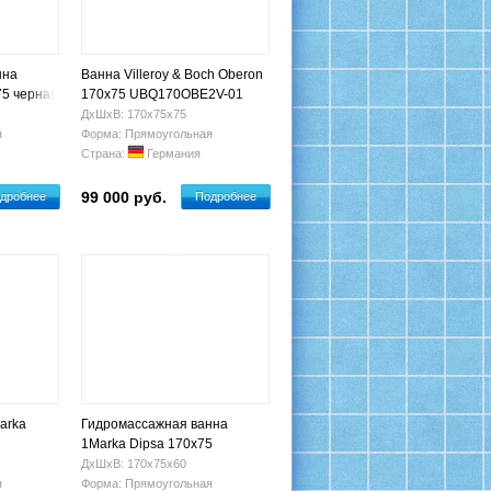
нна
Ванна Villeroy & Boch Oberon
75 черная
170x75 UBQ170OBE2V-01
ДхШхВ: 170х75х75
я
Форма: Прямоугольная
Страна:
Германия
99 000 руб.
дробнее
Подробнее
arka
Гидромассажная ванна
1Marka Dipsa 170x75
ДхШхВ: 170х75х60
я
Форма: Прямоугольная