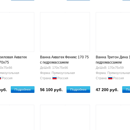
риловая Акватек
Ванна Акватек Феникс 170 75
Ванна Тритон Дина 1
70х75
с гидромассажем
гидромассажем
0х75х66
ДхШхВ: 170х75х66
ДхШхВ: 170х75х59
ямоугольная
Форма: Прямоугольная
Форма: Прямоугольна
Россия
Страна:
Россия
Страна:
Россия
руб.
56 100 руб.
47 200 руб.
Подробнее
Подробнее
По