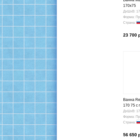
Ванна Ma
170x75
ДхШхВ: 17
Форма: Пр
Страна:
23 700 
Ванна Rel
170 75 с
ДхШхВ: 17
Форма: Пр
Страна:
56 650 