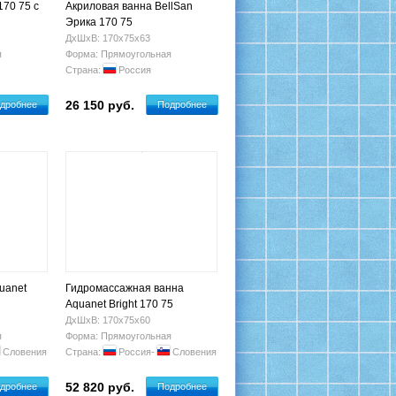
170 75 с
Акриловая ванна BellSan
Эрика 170 75
ДхШхВ: 170х75х63
я
Форма: Прямоугольная
Страна:
Россия
26 150 руб.
дробнее
Подробнее
uanet
Гидромассажная ванна
Aquanet Bright 170 75
ДхШхВ: 170х75х60
я
Форма: Прямоугольная
Словения
Страна:
Россия-
Словения
52 820 руб.
дробнее
Подробнее