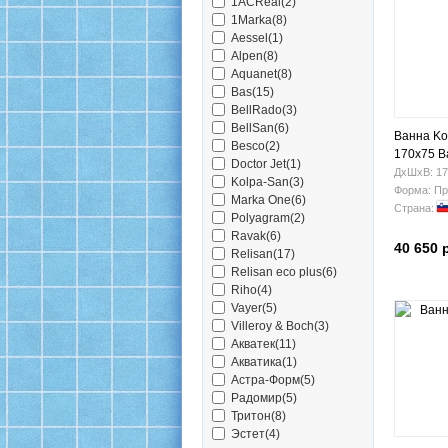
1ACReal(2)
1Marka(8)
Aessel(1)
Alpen(8)
Aquanet(8)
Bas(15)
BellRado(3)
BellSan(6)
Ванна Kol
Besco(2)
170х75 B
Doctor Jet(1)
ДхШхВ: 17
Kolpa-San(3)
Форма: Пр
Marka One(6)
Страна:
Polyagram(2)
Ravak(6)
40 650 
Relisan(17)
Relisan eco plus(6)
Riho(4)
Vayer(5)
Villeroy & Boch(3)
Акватек(11)
Акватика(1)
Астра-Форм(5)
Радомир(5)
Тритон(8)
Эстет(4)