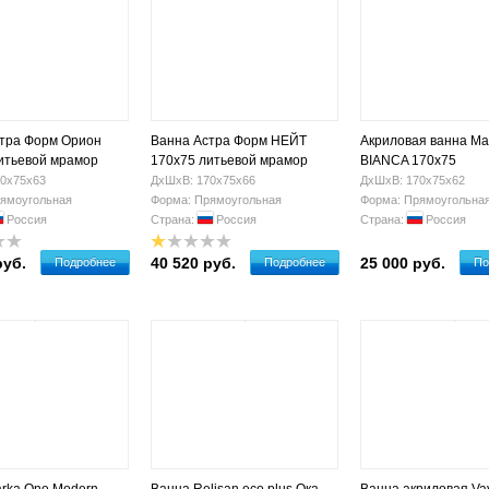
тра Форм Орион
Ванна Астра Форм НЕЙТ
Акриловая ванна Ma
итьевой мрамор
170х75 литьевой мрамор
BIANCA 170x75
0х75х63
ДхШхВ: 170х75х66
ДхШхВ: 170х75х62
ямоугольная
Форма: Прямоугольная
Форма: Прямоугольна
Россия
Страна:
Россия
Страна:
Россия
руб.
40 520 руб.
25 000 руб.
Подробнее
Подробнее
По