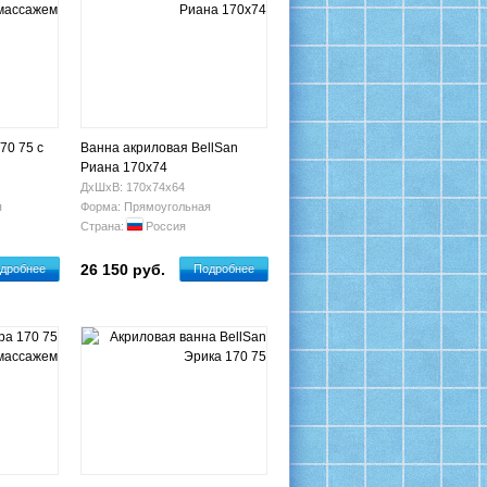
70 75 с
Ванна акриловая BellSan
Риана 170х74
ДхШхВ: 170х74х64
я
Форма: Прямоугольная
Страна:
Россия
26 150 руб.
дробнее
Подробнее