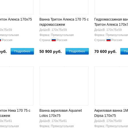
итон Алекса 170х75
Ванна Тритон Алекса 170 75 с
Гидромассажная ва
гидромассажем
Тритон Алекса 170х
0х75х59
ДхШхВ: 170х75х59
ДхШхВ: 170х75х59
ямоугольная
Форма: Прямоугольная
Форма: Прямоугольна
Россия
Страна:
Россия
Страна:
Россия
руб.
50 900 руб.
70 600 руб.
Подробнее
Подробнее
По
итон Ника 170 75 с
Ванна акриловая Aquanet
Акриловая ванна 1M
ссажем
Lotos 170x75
Dipsa 170x75
0х75х61
ДхШхВ: 170х75х61
ДхШхВ: 170х75х60
ямоугольная
Форма: Прямоугольная
Форма: Прямоугольна