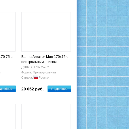
70 75 с
Ванна Акватек Мия 170х75 с
центральным сливом
ДхШхВ: 170х75х62
я
Форма: Прямоугольная
Страна:
Россия
20 052 руб.
дробнее
Подробнее