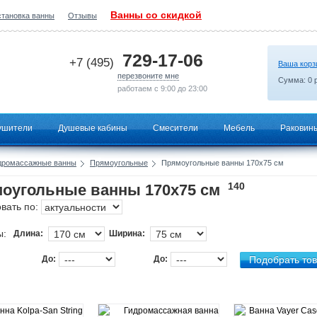
Ванны со скидкой
становка ванны
Отзывы
2026-07-04 10:17:02
729-17-06
+7 (495)
Ваша корз
перезвоните мне
Сумма:
0
р
работаем с 9:00 до 23:00
ушители
Душевые кабины
Смесители
Мебель
Раковин
дромассажные ванны
Прямоугольные
Прямоугольные ванны 170х75 см
140
оугольные ванны 170х75 см
вать по:
ы:
Длина:
Ширина:
До:
До: