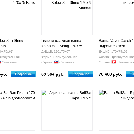
pa-San String
Гидромассажная ванна
Ванна Vayer Casoli 1
asis
Kolpa-San String 170х75
гидромассажем
Standart
0х75х67
ДхШхВ: 170х75х67
ДхШхВ: 170х75х61
ямоугольная
Форма: Прямоугольная
Форма: Прямоугольна
Словения
Страна:
Словения
Страна:
Швейцария
руб.
69 564 руб.
76 400 руб.
Подробнее
Подробнее
По