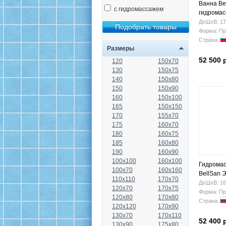
Ванна Be
с гидромассажем
гидрома
ДхШхВ: 17
Форма: Пр
Страна:
Размеры
52 500 
120
150x70
130
150x75
140
150x80
150
150x90
160
150x100
165
150x150
170
155x70
175
160x70
180
160x75
185
160x80
190
160x90
100x100
160x100
Гидромас
100x70
160x160
BellSan 
110x110
170x70
ДхШхВ: 16
120x70
170x75
Форма: Пр
120x80
170x80
Страна:
120x120
170x90
130x70
170x110
52 400 
130x90
175x80