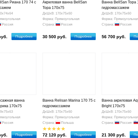
llSan Риана 170 74 с
Акриловая ванна BellSan
Ванна BellSan Тора 
ссажем
Тора 170x75
гидромассажем
0х74х64
ДхШхВ: 170х75х60
ДхШхВ: 170х75х60
ямоугольная
Форма: Прямоугольная
Форма: Прямоугольна
Россия
Страна:
Россия
Страна:
Россия
руб.
30 500 руб.
56 700 руб.
Подробнее
Подробнее
По
сажная ванна
Ванна Relisan Marina 170 75 с
Ванна акриловая Aq
Эрика 170x75
гидромассажем
Bright 170x75
9х75х63
ДхШхВ: 170х75х60
ДхШхВ: 170х75х60
ямоугольная
Форма: Прямоугольная
Форма: Прямоугольна
Россия
Страна:
Польша
Страна:
Россия-
руб.
72 120 руб.
21 300 руб.
Подробнее
Подробнее
По