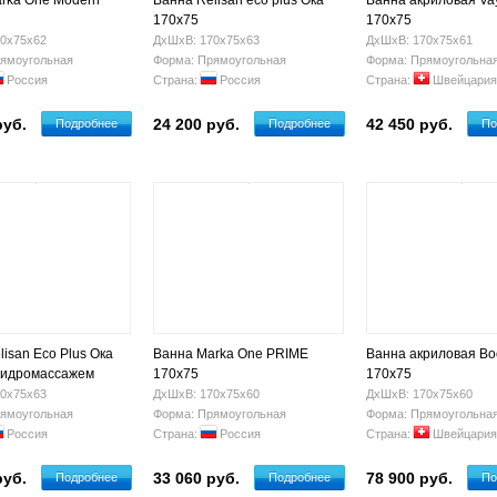
rka One Modern
Ванна Relisan eco plus Ока
Ванна акриловая Vay
170х75
170х75
0х75х62
ДхШхВ: 170х75х63
ДхШхВ: 170х75х61
ямоугольная
Форма: Прямоугольная
Форма: Прямоугольна
Россия
Страна:
Россия
Страна:
Швейцария
руб.
24 200 руб.
42 450 руб.
Подробнее
Подробнее
По
isan Eco Plus Ока
Ванна Marka One PRIME
Ванна акриловая B
 гидромассажем
170х75
170x75
0х75х63
ДхШхВ: 170х75х60
ДхШхВ: 170х75х60
ямоугольная
Форма: Прямоугольная
Форма: Прямоугольна
Россия
Страна:
Россия
Страна:
Швейцария
руб.
33 060 руб.
78 900 руб.
Подробнее
Подробнее
По