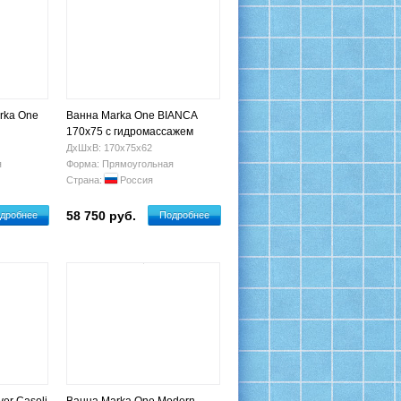
rka One
Ванна Marka One BIANCA
170x75 с гидромассажем
ДхШхВ: 170х75х62
я
Форма: Прямоугольная
Страна:
Россия
58 750 руб.
дробнее
Подробнее