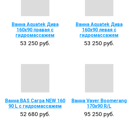
Ванна Aquatek Дива
Ванна Aquatek Дива
160x90 правая с
160x90 левая с
гидромассажем
гидромассажем
53 250 руб.
53 250 руб.
Ванна BAS Сагра NEW 160
Ванна Vayer Boomerang
90 L с гидромассажем
170х90 R/L
52 680 руб.
95 250 руб.