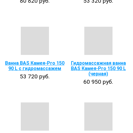
80 820 руб.
53 320 руб.
Ванна BAS Камея-Pro 150
Гидромассажная ванна
90 L с гидромассажем
BAS Камея-Pro 150 90 L
(черная)
53 720 руб.
60 950 руб.