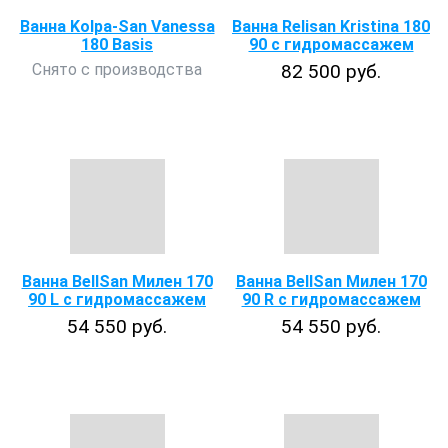
Ванна Kolpa-San Vanessa
Ванна Relisan Kristina 180
180 Basis
90 с гидромассажем
Снято с производства
82 500 руб.
Ванна BellSan Милен 170
Ванна BellSan Милен 170
90 L с гидромассажем
90 R с гидромассажем
54 550 руб.
54 550 руб.